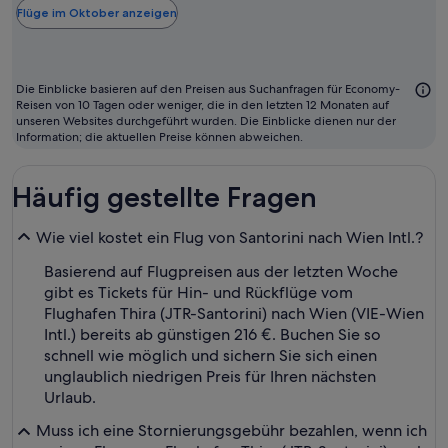
der
Flüge im Oktober anzeigen
Regel
der
günstigste
Die Einblicke basieren auf den Preisen aus Suchanfragen für Economy-
Monat
Reisen von 10 Tagen oder weniger, die in den letzten 12 Monaten auf
unseren Websites durchgeführt wurden. Die Einblicke dienen nur der
zum
Information; die aktuellen Preise können abweichen.
Fliegen
Häufig gestellte Fragen
Wie viel kostet ein Flug von Santorini nach Wien Intl.?
Basierend auf Flugpreisen aus der letzten Woche
gibt es Tickets für Hin- und Rückflüge vom
Flughafen Thira (JTR-Santorini) nach Wien (VIE-Wien
Intl.) bereits ab günstigen 216 €. Buchen Sie so
schnell wie möglich und sichern Sie sich einen
unglaublich niedrigen Preis für Ihren nächsten
Urlaub.
Muss ich eine Stornierungsgebühr bezahlen, wenn ich