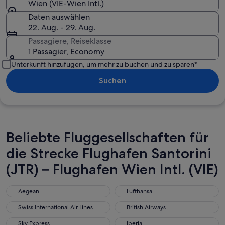
Wien (VIE-Wien Intl.)
Daten auswählen
22. Aug. - 29. Aug.
Passagiere, Reiseklasse
1 Passagier, Economy
Unterkunft hinzufügen, um mehr zu buchen und zu sparen*
Suchen
Beliebte Fluggesellschaften für
die Strecke Flughafen Santorini
(JTR) – Flughafen Wien Intl. (VIE)
Aegean
Lufthansa
Aegean
Lufthansa
Swiss International Air Lines
British Airways
Swiss International Air Lines
British Airways
Sky Express
Iberia
Sky Express
Iberia