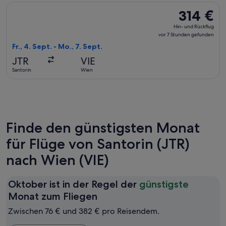
Flug mit Swiss International Air Lines auswählen, Abflug Fr.,
314 €
314 €
Hin-
Hin- und Rückflug
und
vor 7 Stunden gefunden
Rückflug,
Fr., 4. Sept. - Mo., 7. Sept.
vor
JTR
VIE
7 Stunden
Santorin
Wien
gefunden
Finde den günstigsten Monat
für Flüge von Santorin (JTR)
nach Wien (VIE)
Oktober ist in der Regel der
günstigste
Oktober
Monat zum Fliegen
ist
Zwischen 76 € und 382 € pro Reisendem.
in