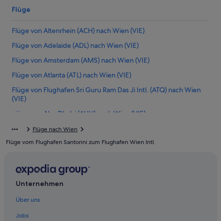
Flüge
Flüge von Altenrhein (ACH) nach Wien (VIE)
Flüge von Adelaide (ADL) nach Wien (VIE)
Flüge von Amsterdam (AMS) nach Wien (VIE)
Flüge von Atlanta (ATL) nach Wien (VIE)
Flüge von Flughafen Sri Guru Ram Das Ji Intl. (ATQ) nach Wien
(VIE)
Flüge von Abu Dhabi (AUH) nach Wien (VIE)
Flüge von Baia Mare (BAY) nach Wien (VIE)
Flüge nach Wien
Flüge vom Flughafen Santorini zum Flughafen Wien Intl.
Flüge von Belgrad (BEG) nach Wien (VIE)
Flüge von Berlin (BER) nach Wien (VIE)
Flüge von León (BJX) nach Wien (VIE)
Unternehmen
Flüge von Bocas del Toro (BOC) nach Wien (VIE)
Über uns
Flüge von Bournemouth (BOH) nach Wien (VIE)
Jobs
Flüge von Brasilia (BSB) nach Wien (VIE)