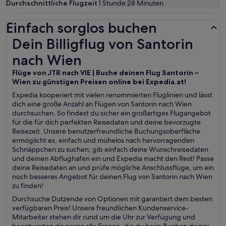
Durchschnittliche Flugzeit
1 Stunde 28 Minuten
Einfach sorglos buchen
Dein Billigflug von Santorin nach Wien
Dein Billigflug von Santorin
nach Wien
Flüge von JTR nach VIE | Buche deinen Flug Santorin –
Wien zu günstigen Preisen online bei Expedia.at!
Expedia kooperiert mit vielen renommierten Fluglinien und lässt
dich eine große Anzahl an Flügen von Santorin nach Wien
durchsuchen. So findest du sicher ein großartiges Flugangebot
für die für dich perfekten Reisedaten und deine bevorzugte
Reisezeit. Unsere benutzerfreundliche Buchungsoberfläche
ermöglicht es, einfach und mühelos nach hervorragenden
Schnäppchen zu suchen; gib einfach deine Wunschreisedaten
und deinen Abflughafen ein und Expedia macht den Rest! Passe
deine Reisedaten an und prüfe mögliche Anschlussflüge, um ein
noch besseres Angebot für deinen Flug von Santorin nach Wien
zu finden!
Durchsuche Dutzende von Optionen mit garantiert dem besten
verfügbaren Preis! Unsere freundlichen Kundenservice-
Mitarbeiter stehen dir rund um die Uhr zur Verfügung und