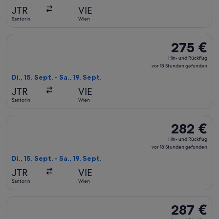
vor
JTR
VIE
18 Stunden
Santorin
Wien
gefunden
Flug mit Involatus auswählen, Abflug Di., 15. Sept. ab Santor
275 €
275 €
Hin-
Hin- und Rückflug
und
vor 18 Stunden gefunden
Rückflug,
Di., 15. Sept. - Sa., 19. Sept.
vor
JTR
VIE
18 Stunden
Santorin
Wien
gefunden
Flug mit Involatus auswählen, Abflug Di., 15. Sept. ab Santor
282 €
282 €
Hin-
Hin- und Rückflug
und
vor 18 Stunden gefunden
Rückflug,
Di., 15. Sept. - Sa., 19. Sept.
vor
JTR
VIE
18 Stunden
Santorin
Wien
gefunden
Flug mit Involatus auswählen, Abflug Di., 15. Sept. ab Santor
287 €
287 €
Hin-