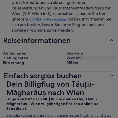
Um Informationen zu aktuell geltenden
Reisewarnungen und Quarantäneanforderungen für
Wien (VIE-Wien Intl.) zu erhalten, schauen Sie bei
unserem
vorbei. Informieren Sie
COVID-19-Reiseplaner
sich am besten, bevor Sie Ihren Flug buchen, um
spätere Probleme zu vermeiden.
Reiseinformationen
Abflughafen
Baia Mare
Zielflughafen
Wien Intl.
Entfernung
515
km
Einfach sorglos buchen
Dein Billigflug von Tăuții-Măgherăuș nach Wien
Dein Billigflug von Tăuții-
Măgherăuș nach Wien
Flüge von BAY nach VIE | Buche deinen Flug Tăuții-
Măgherăuș – Wien zu günstigen Preisen online bei
Expedia.at!
Expedia kooperiert mit vielen renommierten Fluglinien und lässt