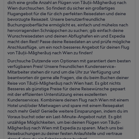
dich eine große Anzahl an Flügen von Tăuții-Măgherăuș nach
Wien durchsuchen. So findest du sicher ein großartiges
Flugangebot für die für dich perfekten Reisedaten und deine
bevorzugte Reisezeit. Unsere benutzerfreundliche
Buchungsoberfläche ermöglicht es, einfach und mühelos nach
hervorragenden Schnäppchen zu suchen; gib einfach deine
Wunschreisedaten und deinen Abflughafen ein und Expedia
macht den Rest! Passe deine Reisedaten an und prüfe mögliche
Anschlussflüge, um ein noch besseres Angebot für deinen Flug
von Tăuții-Măgherăuș nach Wien zu finden!
Durchsuche Dutzende von Optionen mit garantiert dem besten
verfügbaren Preis! Unsere freundlichen Kundenservice-
Mitarbeiter stehen dir rund um die Uhr zur Verfügung und
beantworten dir gerne alle Fragen, die du beim Buchen deiner
Reise von Tăuții-Măgherăuș nach Wien hast. Es gibt nichts
Besseres als günstige Preise für deine Reisewünsche gepaart
mit der effizienten Unterstützung eines exzellenten
Kundenservices. Kombiniere deinen Flug nach Wien mit einem
Hotel und/oder Mietwagen und spare mit einem Reisepaket
noch mehr Geld! Genieße weitere Einsparungen, indem du im
Voraus buchst oder ein Last-Minute-Angebot nutzt. Es gibt
unzählige Möglichkeiten, um bei deinen Flügen von Tăuții-
Măgherăuș nach Wien mit Expedia zu sparen. Mach uns bei
Reisebuchungen zu deiner festen Anlaufstelle und vertraue