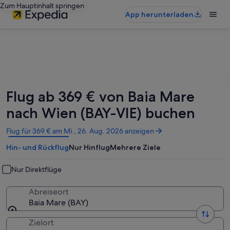
Zum Hauptinhalt springen
App herunterladen
Flug ab 369 € von Baia Mare
nach Wien (BAY-VIE) buchen
Wird
Flug für 369 € am Mi., 26. Aug. 2026 anzeigen
in
Hin- und Rückflug
Nur Hinflug
Mehrere Ziele
einem
neuen
Fenster
Nur Direktflüge
geöffnet
Abreiseort
Baia Mare (BAY)
Zielort