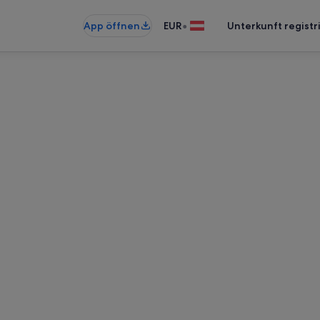
•
App öffnen
EUR
Unterkunft registr