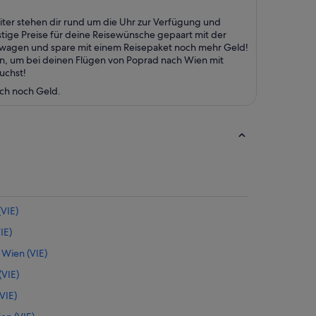
ter stehen dir rund um die Uhr zur Verfügung und
stige Preise für deine Reisewünsche gepaart mit der
etwagen und spare mit einem Reisepaket noch mehr Geld!
en, um bei deinen Flügen von Poprad nach Wien mit
uchst!
uch noch Geld.
VIE)
IE)
Wien (VIE)
(VIE)
VIE)