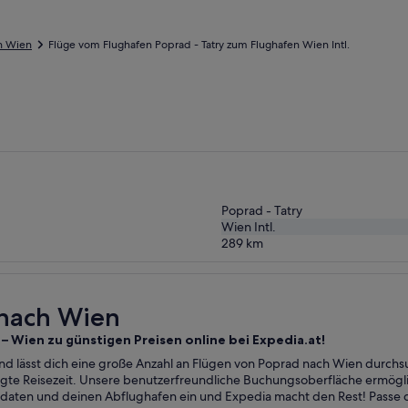
h Wien
Flüge vom Flughafen Poprad - Tatry zum Flughafen Wien Intl.
Poprad - Tatry
Wien Intl.
289
km
 nach Wien
 – Wien zu günstigen Preisen online bei Expedia.at!
und lässt dich eine große Anzahl an Flügen von Poprad nach Wien durchs
zugte Reisezeit. Unsere benutzerfreundliche Buchungsoberfläche ermögl
daten und deinen Abflughafen ein und Expedia macht den Rest! Passe d