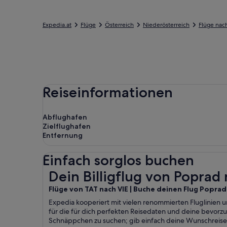
Expedia.at
Flüge
Österreich
Niederösterreich
Flüge nac
Reiseinformationen
Abflughafen
Zielflughafen
Entfernung
Einfach sorglos buchen
Dein Billigflug von Poprad nach Wien
Dein Billigflug von Poprad
Flüge von TAT nach VIE | Buche deinen Flug Poprad
Expedia kooperiert mit vielen renommierten Fluglinien 
für die für dich perfekten Reisedaten und deine bevor
Schnäppchen zu suchen; gib einfach deine Wunschreise