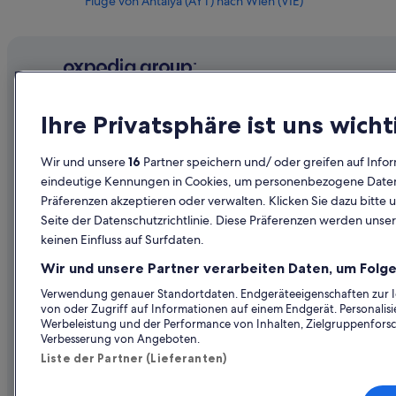
Flüge von Antalya (AYT) nach Wien (VIE)
Flüge von Belgrad (BEG) nach Wien (VIE)
Flüge von Birmingham (BHX) nach Wien (VIE)
Flüge von Billund (BLL) nach Wien (VIE)
Flüge von Nashville (BNA) nach Wien (VIE)
Unternehmen
Erkunden
Ihre Privatsphäre ist uns wicht
Flüge von Burlington (BTV) nach Wien (VIE)
Über uns
Reiseführer
Flüge von Kairo (CAI) nach Wien (VIE)
Wir und unsere
16
Partner speichern und/ oder greifen auf Infor
Jobs
Hotels in Ös
eindeutige Kennungen in Cookies, um personenbezogene Daten 
Flüge von Belo Horizonte (CNF) nach Wien (VIE)
Präferenzen akzeptieren oder verwalten. Klicken Sie dazu bitte 
Unterkunft registrieren
Ferienwohn
Flüge von Chiang Mai (CNX) nach Wien (VIE)
Seite der Datenschutzrichtlinie. Diese Präferenzen werden unser
Partnerschaften
Städtereise
keinen Einfluss auf Surfdaten.
Flüge von Denver (DEN) nach Wien (VIE)
Werbung
Flüge in Öst
Flüge von San Sebastián (EAS) nach Wien (VIE)
Wir und unsere Partner verarbeiten Daten, um Folge
Presse
Mietwagen 
Flüge von Argostolion (EFL) nach Wien (VIE)
Verwendung genauer Standortdaten. Endgeräteeigenschaften zur Ide
von oder Zugriff auf Informationen auf einem Endgerät. Personali
Alle Unterku
Flüge von Ankara (ESB) nach Wien (VIE)
Werbeleistung und der Performance von Inhalten, Zielgruppenfors
Verbesserung von Angeboten.
Flüge von Neubrandenburg (FNB) nach Wien (VIE)
Liste der Partner (Lieferanten)
Flüge von Guadalajara (GDL) nach Wien (VIE)