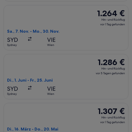
Flug mit Turkish Airlines auswählen, Abflug Sa., 7. Nov. ab 
1.264 €
1.264 €
Hin-
Hin- und Rückflug
und
vor 1 Tag gefunden
Rückflug,
Sa., 7. Nov. - Mo., 30. Nov.
vor
SYD
VIE
1 Tag
Sydney
Wien
gefunden
Flug mit Korean Air auswählen, Abflug Di., 1. Juni ab Sydney 
1.286 €
1.286 €
Hin-
Hin- und Rückflug
und
vor 5 Tagen gefunden
Rückflug,
Di., 1. Juni - Fr., 25. Juni
vor
SYD
VIE
5 Tagen
Sydney
Wien
gefunden
Flug mit Qatar Airways auswählen, Abflug Di., 16. März ab Sy
1.307 €
1.307 €
Hin-
Hin- und Rückflug
und
vor 1 Tag gefunden
Rückflug,
Di., 16. März - Do., 20. Mai