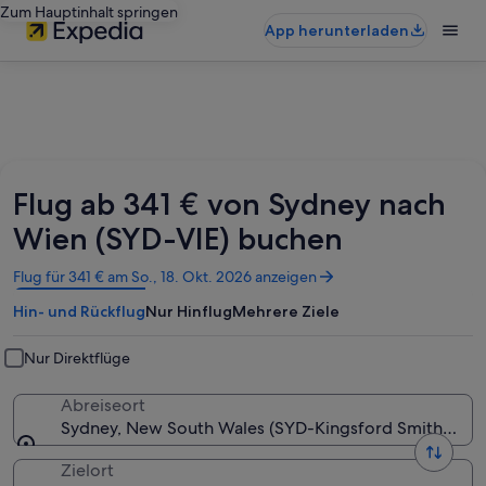
Zum Hauptinhalt springen
App herunterladen
Flug ab 341 € von Sydney nach
Wien (SYD-VIE) buchen
Wird
Flug für 341 € am So., 18. Okt. 2026 anzeigen
in
Hin- und Rückflug
Nur Hinflug
Mehrere Ziele
einem
neuen
Fenster
Nur Direktflüge
geöffnet
Abreiseort
Sydney, New South Wales (SYD-Kingsford Smith Intl.)
Zielort