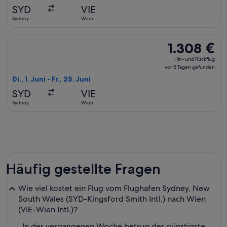
vor
SYD
VIE
1 Tag
Sydney
Wien
gefunden
Flug mit All Nippon Airways auswählen, Abflug Di., 1. Juni a
1.308 €
1.308 €
Hin-
Hin- und Rückflug
und
vor 5 Tagen gefunden
Rückflug,
Di., 1. Juni - Fr., 25. Juni
vor
SYD
VIE
5 Tagen
Sydney
Wien
gefunden
Häufig gestellte Fragen
Wie viel kostet ein Flug vom Flughafen Sydney, New
South Wales (SYD-Kingsford Smith Intl.) nach Wien
(VIE-Wien Intl.)?
In der vergangenen Woche betrug der günstigste