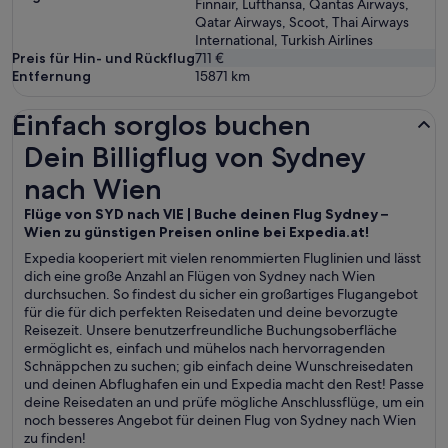
Finnair, Lufthansa, Qantas Airways,
Qatar Airways, Scoot, Thai Airways
International, Turkish Airlines
Preis für Hin- und Rückflug
711 €
Entfernung
15871
km
Einfach sorglos buchen
Dein Billigflug von Sydney nach Wien
Dein Billigflug von Sydney
nach Wien
Flüge von SYD nach VIE | Buche deinen Flug Sydney –
Wien zu günstigen Preisen online bei Expedia.at!
Expedia kooperiert mit vielen renommierten Fluglinien und lässt
dich eine große Anzahl an Flügen von Sydney nach Wien
durchsuchen. So findest du sicher ein großartiges Flugangebot
für die für dich perfekten Reisedaten und deine bevorzugte
Reisezeit. Unsere benutzerfreundliche Buchungsoberfläche
ermöglicht es, einfach und mühelos nach hervorragenden
Schnäppchen zu suchen; gib einfach deine Wunschreisedaten
und deinen Abflughafen ein und Expedia macht den Rest! Passe
deine Reisedaten an und prüfe mögliche Anschlussflüge, um ein
noch besseres Angebot für deinen Flug von Sydney nach Wien
zu finden!