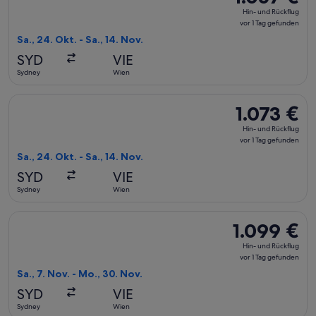
Hin-
Hin- und Rückflug
und
vor 1 Tag gefunden
Rückflug,
Sa., 24. Okt. - Sa., 14. Nov.
vor
SYD
VIE
1 Tag
Sydney
Wien
gefunden
Flug mit Etihad Airways auswählen, Abflug Sa., 24. Okt. ab S
1.073 €
1.073 €
Hin-
Hin- und Rückflug
und
vor 1 Tag gefunden
Rückflug,
Sa., 24. Okt. - Sa., 14. Nov.
vor
SYD
VIE
1 Tag
Sydney
Wien
gefunden
Flug mit China Airlines auswählen, Abflug Sa., 7. Nov. ab Sy
1.099 €
1.099 €
Hin-
Hin- und Rückflug
und
vor 1 Tag gefunden
Rückflug,
Sa., 7. Nov. - Mo., 30. Nov.
vor
SYD
VIE
1 Tag
Sydney
Wien
gefunden