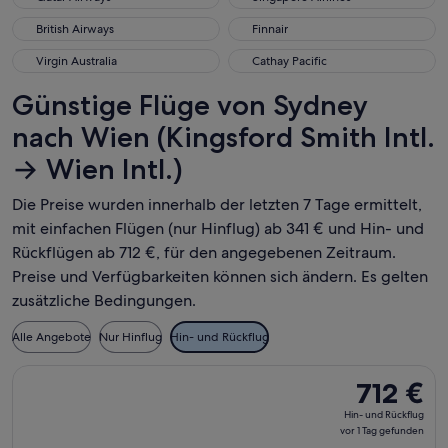
British Airways
Finnair
British Airways
Finnair
Virgin Australia
Cathay Pacific
Virgin Australia
Cathay Pacific
Günstige Flüge von Sydney
nach Wien (Kingsford Smith Intl.
→ Wien Intl.)
Die Preise wurden innerhalb der letzten 7 Tage ermittelt,
mit einfachen Flügen (nur Hinflug) ab 341 € und Hin- und
Rückflügen ab 712 €, für den angegebenen Zeitraum.
Preise und Verfügbarkeiten können sich ändern. Es gelten
zusätzliche Bedingungen.
Alle Angebote
Nur Hinflug
Hin- und Rückflug
Flug mit Scoot auswählen, Abflug Sa., 24. Okt. ab Sydney nac
712 €
712 €
Hin-
Hin- und Rückflug
und
vor 1 Tag gefunden