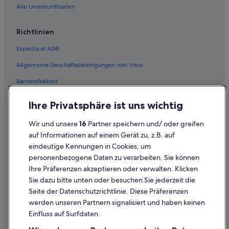
Alle Unterkunftsarten
Flüge von Washington (DCA) nach Wien (VIE)
Flüge von Delhi (DEL) nach Wien (VIE)
Richtlinien
Flüge von Dijon (DIJ) nach Wien (VIE)
Expedia.at AGB
Flüge von Darwin (DRW) nach Wien (VIE)
Allgemeine Geschäftsbedingungen von Vrbo
Flüge von Düsseldorf (DUS) nach Wien (VIE)
Barrierefreiheit
Flüge von Ankara (ESB) nach Wien (VIE)
Einreisebestimmungen
Flüge von Elat (ETH) nach Wien (VIE)
Ihre Privatsphäre ist uns wichtig
Datenschutzerklärung
Flüge von Enterprise (ETS) nach Wien (VIE)
Wir und unsere
16
Partner speichern und/ oder greifen
Flüge von Münster (FMO) nach Wien (VIE)
Cookie-Erklärung
auf Informationen auf einem Gerät zu, z.B. auf
Flüge von Frankfurt (FRA) nach Wien (VIE)
eindeutige Kennungen in Cookies, um
Rechtliche Hinweise/Kontakt
personenbezogene Daten zu verarbeiten. Sie können
Flüge von Rio de Janeiro (GIG) nach Wien (VIE)
Inhaltsrichtlinien und Melden von Inhalten
Ihre Präferenzen akzeptieren oder verwalten. Klicken
Flüge von Glasgow (GLA) nach Wien (VIE)
Sie dazu bitte unten oder besuchen Sie jederzeit die
Hilfe
Seite der Datenschutzrichtlinie. Diese Präferenzen
Flüge von Gloucester (GLO) nach Wien (VIE)
werden unseren Partnern signalisiert und haben keinen
Hilfe
Flüge von Grenoble (GNB) nach Wien (VIE)
Einfluss auf Surfdaten.
Buchung ändern oder stornieren
Flüge von Gainesville (GNV) nach Wien (VIE)