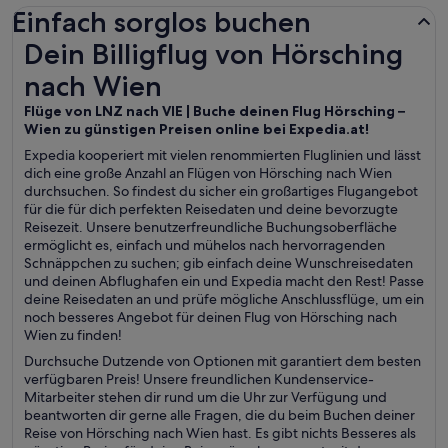
Einfach sorglos buchen
Dein Billigflug von Hörsching nach Wien
Dein Billigflug von Hörsching
nach Wien
Flüge von LNZ nach VIE | Buche deinen Flug Hörsching –
Wien zu günstigen Preisen online bei Expedia.at!
Expedia kooperiert mit vielen renommierten Fluglinien und lässt
dich eine große Anzahl an Flügen von Hörsching nach Wien
durchsuchen. So findest du sicher ein großartiges Flugangebot
für die für dich perfekten Reisedaten und deine bevorzugte
Reisezeit. Unsere benutzerfreundliche Buchungsoberfläche
ermöglicht es, einfach und mühelos nach hervorragenden
Schnäppchen zu suchen; gib einfach deine Wunschreisedaten
und deinen Abflughafen ein und Expedia macht den Rest! Passe
deine Reisedaten an und prüfe mögliche Anschlussflüge, um ein
noch besseres Angebot für deinen Flug von Hörsching nach
Wien zu finden!
Durchsuche Dutzende von Optionen mit garantiert dem besten
verfügbaren Preis! Unsere freundlichen Kundenservice-
Mitarbeiter stehen dir rund um die Uhr zur Verfügung und
beantworten dir gerne alle Fragen, die du beim Buchen deiner
Reise von Hörsching nach Wien hast. Es gibt nichts Besseres als