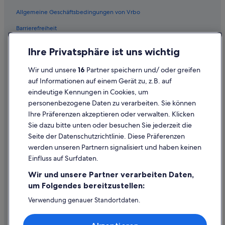
Flüge von Dallas (DAL) nach Wien (VIE)
Allgemeine Geschäftsbedingungen von Vrbo
Flüge von Debrecen (DEB) nach Wien (VIE)
Barrierefreiheit
Flüge von Denver (DEN) nach Wien (VIE)
Einreisebestimmungen
Flüge von Des Moines (DSM) nach Wien (VIE)
Ihre Privatsphäre ist uns wichtig
Datenschutzerklärung
Flüge von Düsseldorf (DUS) nach Wien (VIE)
Wir und unsere
16
Partner speichern und/ oder greifen
Flüge von Dubai (DXB) nach Wien (VIE)
Cookie-Erklärung
auf Informationen auf einem Gerät zu, z.B. auf
Flüge von Entebbe (EBB) nach Wien (VIE)
eindeutige Kennungen in Cookies, um
Rechtliche Hinweise/Kontakt
personenbezogene Daten zu verarbeiten. Sie können
Flüge von Argostolion (EFL) nach Wien (VIE)
Inhaltsrichtlinien und Melden von Inhalten
Ihre Präferenzen akzeptieren oder verwalten. Klicken
Flüge von Enschede (ENS) nach Wien (VIE)
Sie dazu bitte unten oder besuchen Sie jederzeit die
Hilfe
Seite der Datenschutzrichtlinie. Diese Präferenzen
Flüge von Ewo (EWO) nach Wien (VIE)
werden unseren Partnern signalisiert und haben keinen
Hilfe
Flüge von Neubrandenburg (FNB) nach Wien (VIE)
Einfluss auf Surfdaten.
Buchung ändern oder stornieren
Flüge von Frankfurt (FRA) nach Wien (VIE)
Wir und unsere Partner verarbeiten Daten,
Flüge von Floro (FRO) nach Wien (VIE)
Rückerstattungsprozess und Zeitrahmen
um Folgendes bereitzustellen:
Flüge von Gloucester (GLO) nach Wien (VIE)
Buchen Sie einen Flug mit einer Gutschrift bei der Fluggesellschaft
Verwendung genauer Standortdaten.
Endgeräteeigenschaften zur Identifikation aktiv abfragen.
Flüge von Seoul (GMP) nach Wien (VIE)
Internationale Reisedokumente
Speichern von oder Zugriff auf Informationen auf einem