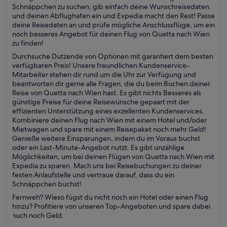
Schnäppchen zu suchen; gib einfach deine Wunschreisedaten
und deinen Abflughafen ein und Expedia macht den Rest! Passe
deine Reisedaten an und prüfe mögliche Anschlussflüge, um ein
noch besseres Angebot für deinen Flug von Quetta nach Wien
zu finden!
Durchsuche Dutzende von Optionen mit garantiert dem besten
verfügbaren Preis! Unsere freundlichen Kundenservice-
Mitarbeiter stehen dir rund um die Uhr zur Verfügung und
beantworten dir gerne alle Fragen, die du beim Buchen deiner
Reise von Quetta nach Wien hast. Es gibt nichts Besseres als
günstige Preise für deine Reisewünsche gepaart mit der
effizienten Unterstützung eines exzellenten Kundenservices.
Kombiniere deinen Flug nach Wien mit einem Hotel und/oder
Mietwagen und spare mit einem Reisepaket noch mehr Geld!
Genieße weitere Einsparungen, indem du im Voraus buchst
oder ein Last-Minute-Angebot nutzt. Es gibt unzählige
Möglichkeiten, um bei deinen Flügen von Quetta nach Wien mit
Expedia zu sparen. Mach uns bei Reisebuchungen zu deiner
festen Anlaufstelle und vertraue darauf, dass du ein
Schnäppchen buchst!
Fernweh? Wieso fügst du nicht noch ein Hotel oder einen Flug
hinzu? Profitiere von unseren Top-Angeboten und spare dabei
auch noch Geld.