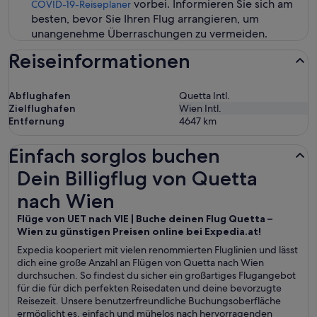
vorbei. Informieren Sie sich am
COVID-19-Reiseplaner
besten, bevor Sie Ihren Flug arrangieren, um
unangenehme Überraschungen zu vermeiden.
Reiseinformationen
Abflughafen
Quetta Intl.
Zielflughafen
Wien Intl.
Entfernung
4647
km
Einfach sorglos buchen
Dein Billigflug von Quetta nach Wien
Dein Billigflug von Quetta
nach Wien
Flüge von UET nach VIE | Buche deinen Flug Quetta –
Wien zu günstigen Preisen online bei Expedia.at!
Expedia kooperiert mit vielen renommierten Fluglinien und lässt
dich eine große Anzahl an Flügen von Quetta nach Wien
durchsuchen. So findest du sicher ein großartiges Flugangebot
für die für dich perfekten Reisedaten und deine bevorzugte
Reisezeit. Unsere benutzerfreundliche Buchungsoberfläche
ermöglicht es, einfach und mühelos nach hervorragenden