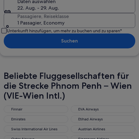
Daten auswählen
22. Aug. - 29. Aug.
Passagiere, Reiseklasse
1 Passagier, Economy
Unterkunft hinzufügen, um mehr zu buchen und zu sparen*
Suchen
Beliebte Fluggesellschaften für
die Strecke Phnom Penh – Wien
(VIE-Wien Intl.)
Finnair
EVA Airways
Finnair
EVA Airways
Emirates
Etihad Airways
Emirates
Etihad Airways
Swiss International Air Lines
Austrian Airlines
Swiss International Air Lines
Austrian Airlines
Qatar Airways
Singapore Airlines