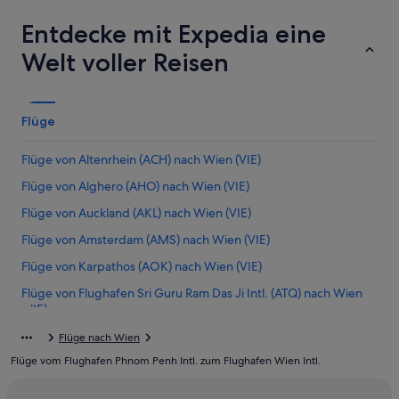
Entdecke mit Expedia eine
Welt voller Reisen
Flüge
Flüge von Altenrhein (ACH) nach Wien (VIE)
Flüge von Alghero (AHO) nach Wien (VIE)
Flüge von Auckland (AKL) nach Wien (VIE)
Flüge von Amsterdam (AMS) nach Wien (VIE)
Flüge von Karpathos (AOK) nach Wien (VIE)
Flüge von Flughafen Sri Guru Ram Das Ji Intl. (ATQ) nach Wien
(VIE)
Flüge von Appleton (ATW) nach Wien (VIE)
Flüge nach Wien
Flüge vom Flughafen Phnom Penh Intl. zum Flughafen Wien Intl.
Flüge von Baia Mare (BAY) nach Wien (VIE)
Flüge von Belgrad (BEG) nach Wien (VIE)