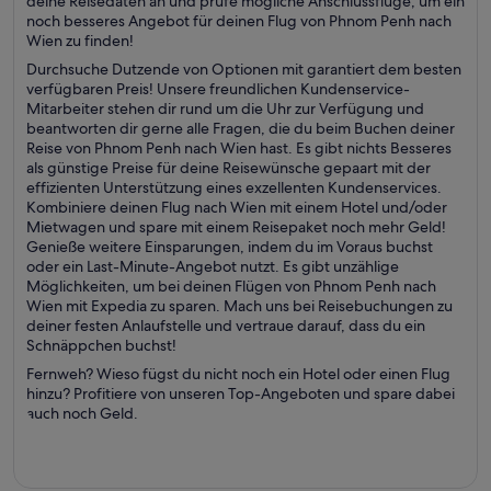
deine Reisedaten an und prüfe mögliche Anschlussflüge, um ein
noch besseres Angebot für deinen Flug von Phnom Penh nach
Wien zu finden!
Durchsuche Dutzende von Optionen mit garantiert dem besten
verfügbaren Preis! Unsere freundlichen Kundenservice-
Mitarbeiter stehen dir rund um die Uhr zur Verfügung und
beantworten dir gerne alle Fragen, die du beim Buchen deiner
Reise von Phnom Penh nach Wien hast. Es gibt nichts Besseres
als günstige Preise für deine Reisewünsche gepaart mit der
effizienten Unterstützung eines exzellenten Kundenservices.
Kombiniere deinen Flug nach Wien mit einem Hotel und/oder
Mietwagen und spare mit einem Reisepaket noch mehr Geld!
Genieße weitere Einsparungen, indem du im Voraus buchst
oder ein Last-Minute-Angebot nutzt. Es gibt unzählige
Möglichkeiten, um bei deinen Flügen von Phnom Penh nach
Wien mit Expedia zu sparen. Mach uns bei Reisebuchungen zu
deiner festen Anlaufstelle und vertraue darauf, dass du ein
Schnäppchen buchst!
Fernweh? Wieso fügst du nicht noch ein Hotel oder einen Flug
hinzu? Profitiere von unseren Top-Angeboten und spare dabei
auch noch Geld.