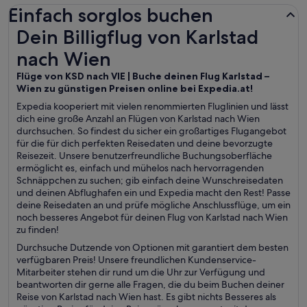
Einfach sorglos buchen
Dein Billigflug von Karlstad nach Wien
Dein Billigflug von Karlstad
nach Wien
Flüge von KSD nach VIE | Buche deinen Flug Karlstad –
Wien zu günstigen Preisen online bei Expedia.at!
Expedia kooperiert mit vielen renommierten Fluglinien und lässt
dich eine große Anzahl an Flügen von Karlstad nach Wien
durchsuchen. So findest du sicher ein großartiges Flugangebot
für die für dich perfekten Reisedaten und deine bevorzugte
Reisezeit. Unsere benutzerfreundliche Buchungsoberfläche
ermöglicht es, einfach und mühelos nach hervorragenden
Schnäppchen zu suchen; gib einfach deine Wunschreisedaten
und deinen Abflughafen ein und Expedia macht den Rest! Passe
deine Reisedaten an und prüfe mögliche Anschlussflüge, um ein
noch besseres Angebot für deinen Flug von Karlstad nach Wien
zu finden!
Durchsuche Dutzende von Optionen mit garantiert dem besten
verfügbaren Preis! Unsere freundlichen Kundenservice-
Mitarbeiter stehen dir rund um die Uhr zur Verfügung und
beantworten dir gerne alle Fragen, die du beim Buchen deiner
Reise von Karlstad nach Wien hast. Es gibt nichts Besseres als