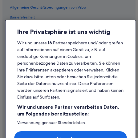
Flüge von Düsseldorf (DUS) nach Wien (VIE)
Allgemeine Geschäftsbedingungen von Vrbo
Flüge von Entebbe (EBB) nach Wien (VIE)
Barrierefreiheit
Flüge von Enschede (ENS) nach Wien (VIE)
Einreisebestimmungen
Flüge von Erzincan (ERC) nach Wien (VIE)
Ihre Privatsphäre ist uns wichtig
Datenschutzerklärung
Flüge von Elat (ETH) nach Wien (VIE)
Wir und unsere
16
Partner speichern und/ oder greifen
Flüge von Enterprise (ETS) nach Wien (VIE)
Cookie-Erklärung
auf Informationen auf einem Gerät zu, z.B. auf
Flüge von Evenes (EVE) nach Wien (VIE)
eindeutige Kennungen in Cookies, um
Rechtliche Hinweise/Kontakt
personenbezogene Daten zu verarbeiten. Sie können
Flüge von Neubrandenburg (FNB) nach Wien (VIE)
Inhaltsrichtlinien und Melden von Inhalten
Ihre Präferenzen akzeptieren oder verwalten. Klicken
Flüge von Funchal (FNC) nach Wien (VIE)
Sie dazu bitte unten oder besuchen Sie jederzeit die
Hilfe
Seite der Datenschutzrichtlinie. Diese Präferenzen
Flüge von Frankfurt (FRA) nach Wien (VIE)
werden unseren Partnern signalisiert und haben keinen
Hilfe
Flüge von Floro (FRO) nach Wien (VIE)
Einfluss auf Surfdaten.
Buchung ändern oder stornieren
Flüge von Gdańsk (GDN) nach Wien (VIE)
Wir und unsere Partner verarbeiten Daten,
Flüge von Gloucester (GLO) nach Wien (VIE)
Rückerstattungsprozess und Zeitrahmen
um Folgendes bereitzustellen:
Flüge von Groningen (GRQ) nach Wien (VIE)
Buchen Sie einen Flug mit einer Gutschrift bei der Fluggesellschaft
Verwendung genauer Standortdaten.
Endgeräteeigenschaften zur Identifikation aktiv abfragen.
Flüge von Granada (GRX) nach Wien (VIE)
Internationale Reisedokumente
Speichern von oder Zugriff auf Informationen auf einem