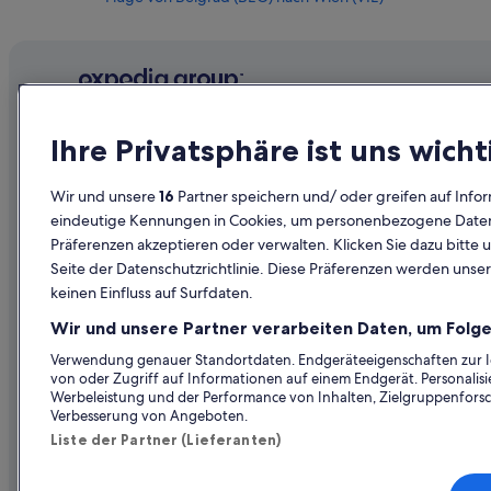
Flüge von Belfast (BHD) nach Wien (VIE)
Flüge von Stockholm (BMA) nach Wien (VIE)
Flüge von Brüssel (BRU) nach Wien (VIE)
Flüge von Bursa (BTZ) nach Wien (VIE)
Unternehmen
Erkunden
Ihre Privatsphäre ist uns wicht
Flüge von Paris (BVA) nach Wien (VIE)
Über uns
Reiseführer
Flüge von Caen (CFR) nach Wien (VIE)
Wir und unsere
16
Partner speichern und/ oder greifen auf Infor
Jobs
Hotels in Ös
eindeutige Kennungen in Cookies, um personenbezogene Daten 
Flüge von Canouan Island (CIW) nach Wien (VIE)
Präferenzen akzeptieren oder verwalten. Klicken Sie dazu bitte 
Unterkunft registrieren
Ferienwohn
Flüge von Cluj-Napoca (CLJ) nach Wien (VIE)
Seite der Datenschutzrichtlinie. Diese Präferenzen werden unser
Partnerschaften
Städtereise
keinen Einfluss auf Surfdaten.
Flüge von Colorado Springs (COS) nach Wien (VIE)
Werbung
Flüge in Öst
Flüge von Charleroi (CRL) nach Wien (VIE)
Wir und unsere Partner verarbeiten Daten, um Folge
Presse
Mietwagen 
Flüge von Cincinnati (CVG) nach Wien (VIE)
Verwendung genauer Standortdaten. Endgeräteeigenschaften zur Ide
von oder Zugriff auf Informationen auf einem Endgerät. Personali
Alle Unterku
Flüge von Debrecen (DEB) nach Wien (VIE)
Werbeleistung und der Performance von Inhalten, Zielgruppenfors
Verbesserung von Angeboten.
Flüge von Des Moines (DSM) nach Wien (VIE)
Liste der Partner (Lieferanten)
Flüge von Davao (DVO) nach Wien (VIE)
Flüge von Erzincan (ERC) nach Wien (VIE)