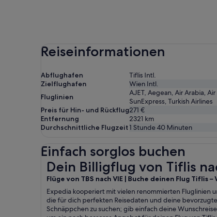
Reiseinformationen
Abflughafen
Tiflis Intl.
Zielflughafen
Wien Intl.
AJET, Aegean, Air Arabia, Air 
Fluglinien
SunExpress, Turkish Airlines
Preis für Hin- und Rückflug
271 €
Entfernung
2321
km
Durchschnittliche Flugzeit
1 Stunde 40 Minuten
Einfach sorglos buchen
Dein Billigflug von Tiflis nach Wien
Dein Billigflug von Tiflis 
Flüge von TBS nach VIE | Buche deinen Flug Tiflis 
Expedia kooperiert mit vielen renommierten Fluglinien un
die für dich perfekten Reisedaten und deine bevorzugt
Schnäppchen zu suchen; gib einfach deine Wunschreise