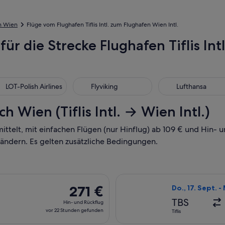
h Wien
Flüge vom Flughafen Tiflis Intl. zum Flughafen Wien Intl.
für die Strecke Flughafen Tiflis Int
-Polish Airlines
Flyviking
Lufthansa
LOT-Polish Airlines
Flyviking
Lufthansa
h Wien (Tiflis Intl. → Wien Intl.)
mittelt, mit einfachen Flügen (nur Hinflug) ab 109 € und Hin-
 ändern. Es gelten zusätzliche Bedingungen.
n, Abflug Sa., 20. März ab Tiflis nach Wien, Rückflug Di., 6. A
Flug mit AJET au
271 €
271 €
Do., 17. Sept. -
Hin-
TBS
Hin- und Rückflug
und
vor 22 Stunden gefunden
Tiflis
Rückflug,