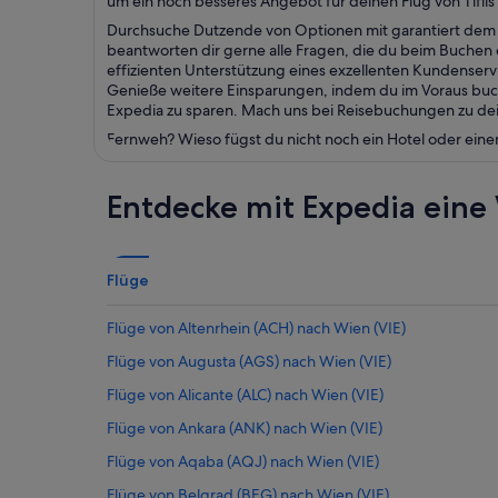
um ein noch besseres Angebot für deinen Flug von Tiflis
Durchsuche Dutzende von Optionen mit garantiert dem b
beantworten dir gerne alle Fragen, die du beim Buchen de
effizienten Unterstützung eines exzellenten Kundenser
Genieße weitere Einsparungen, indem du im Voraus buchs
Expedia zu sparen. Mach uns bei Reisebuchungen zu dein
Fernweh? Wieso fügst du nicht noch ein Hotel oder eine
Entdecke mit Expedia eine 
Flüge
Flüge von Altenrhein (ACH) nach Wien (VIE)
Flüge von Augusta (AGS) nach Wien (VIE)
Flüge von Alicante (ALC) nach Wien (VIE)
Flüge von Ankara (ANK) nach Wien (VIE)
Flüge von Aqaba (AQJ) nach Wien (VIE)
Flüge von Belgrad (BEG) nach Wien (VIE)