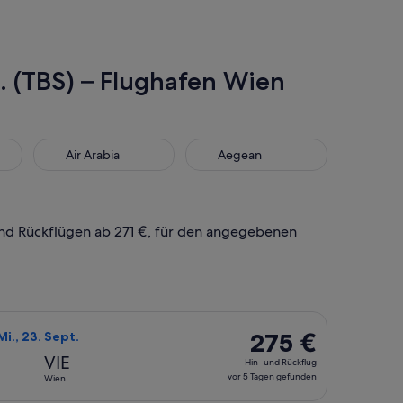
l. (TBS) – Flughafen Wien
Air Arabia
Aegean
Air Arabia
Aegean
 und Rückflügen ab 271 €, für den angegebenen
pr., mit einem Preis von 271 €. vor 22 Stunden gefunden.
swählen, Abflug Do., 17. Sept. ab Tiflis nach Wien, Rückflug Mi
275 €
275 €
 Mi., 23. Sept.
Hin-
VIE
Hin- und Rückflug
und
vor 5 Tagen gefunden
Wien
Rückflug,