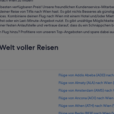
 nach Wien zu finden!
esten verfügbaren Preis! Unsere freundlichen Kundenservice-Mitarbei
iner Reise von Tiflis nach Wien hast. Es gibt nichts Besseres als günst
vices. Kombiniere deinen Flug nach Wien mit einem Hotel und/oder Mi
t oder ein Last-Minute-Angebot nutzt. Es gibt unzählige Möglichkeiten
er festen Anlaufstelle und vertraue darauf, dass du ein Schnäppchen b
n Flug hinzu? Profitiere von unseren Top-Angeboten und spare dabei a
Welt voller Reisen
Flüge von Addis Abeba (ADD) nach
Flüge von Almaty (ALA) nach Wien (
Flüge von Amsterdam (AMS) nach W
Flüge von Ancona (AOI) nach Wien 
Flüge von Athen (ATH) nach Wien (
Flüge von Berlin (BER) nach Wien (