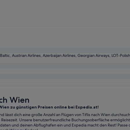
vor
5 Tagen
gefunden
Baltic, Austrian Airlines, Azerbaijan Airlines, Georgian Airways, LOT-Polis
nach Wien
– Wien zu günstigen Preisen online bei Expedia.at!
d lässt dich eine große Anzahl an Flügen von Tiflis nach Wien durchsuch
e Reisezeit. Unsere benutzerfreundliche Buchungsoberfläche ermöglich
daten und deinen Abflughafen ein und Expedia macht den Rest! Passe d