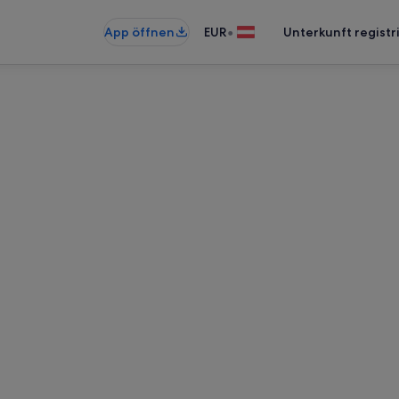
•
App öffnen
EUR
Unterkunft registr