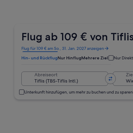
Flug ab 109 € von Tifl
Wird
Flug für 109 € am So., 31. Jan. 2027 anzeigen
in
Hin- und Rückflug
Nur Hinflug
Mehrere Ziele
Nur Direk
einem
neuen
Fenster
Abreiseort
Zie
geöffnet
Unterkunft hinzufügen, um mehr zu buchen und zu sparen