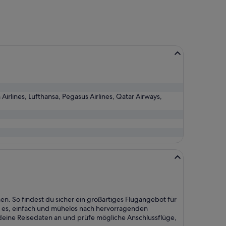
vor
22 Stunden
gefunden
h Airlines, Lufthansa, Pegasus Airlines, Qatar Airways,
en. So findest du sicher ein großartiges Flugangebot für
t es, einfach und mühelos nach hervorragenden
eine Reisedaten an und prüfe mögliche Anschlussflüge,