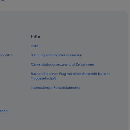
n (VIE)
 (VIE)
(VIE)
(VIE)
Hilfe
(VIE)
Hilfe
IE)
on Vrbo
Buchung ändern oder stornieren
n (VIE)
Rückerstattungsprozess und Zeitrahmen
 Wien (VIE)
Buchen Sie einen Flug mit einer Gutschrift bei der
Wien (VIE)
Fluggesellschaft
(VIE)
Internationale Reisedokumente
VIE)
VIE)
alten
ien (VIE)
Wien (VIE)
(VIE)