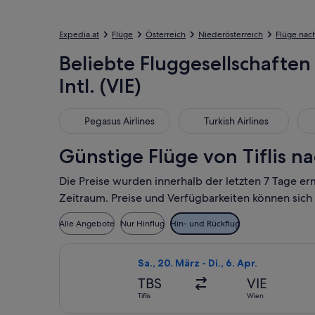
Expedia.at
Flüge
Österreich
Niederösterreich
Flüge nac
Beliebte Fluggesellschaften 
Intl. (VIE)
Pegasus Airlines
Turkish Airlines
LOT
Pegasus Airlines
Turkish Airlines
Günstige Flüge von Tiflis nac
Die Preise wurden innerhalb der letzten 7 Tage er
Zeitraum. Preise und Verfügbarkeiten können sich
Alle Angebote
Nur Hinflug
Hin- und Rückflug
Flug mit LOT-Polish Airlines auswähle
Sa., 20. März - Di., 6. Apr.
TBS
VIE
Tiflis
Wien