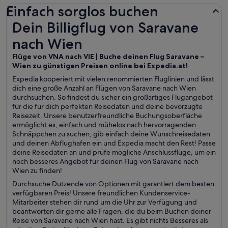
Einfach sorglos buchen
Dein Billigflug von Saravane nach Wien
Dein Billigflug von Saravane
nach Wien
Flüge von VNA nach VIE | Buche deinen Flug Saravane –
Wien zu günstigen Preisen online bei Expedia.at!
Expedia kooperiert mit vielen renommierten Fluglinien und lässt
dich eine große Anzahl an Flügen von Saravane nach Wien
durchsuchen. So findest du sicher ein großartiges Flugangebot
für die für dich perfekten Reisedaten und deine bevorzugte
Reisezeit. Unsere benutzerfreundliche Buchungsoberfläche
ermöglicht es, einfach und mühelos nach hervorragenden
Schnäppchen zu suchen; gib einfach deine Wunschreisedaten
und deinen Abflughafen ein und Expedia macht den Rest! Passe
deine Reisedaten an und prüfe mögliche Anschlussflüge, um ein
noch besseres Angebot für deinen Flug von Saravane nach
Wien zu finden!
Durchsuche Dutzende von Optionen mit garantiert dem besten
verfügbaren Preis! Unsere freundlichen Kundenservice-
Mitarbeiter stehen dir rund um die Uhr zur Verfügung und
beantworten dir gerne alle Fragen, die du beim Buchen deiner
Reise von Saravane nach Wien hast. Es gibt nichts Besseres als