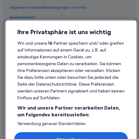
Flüge von Kopenhagen (CPH) nach Wien (VIE)
Allgemeine Geschäftsbedingungen von Vrbo
Flüge von Curitiba (CWB) nach Wien (VIE)
Barrierefreiheit
Flüge von Cardiff (CWL) nach Wien (VIE)
Einreisebestimmungen
Flüge von Debrecen (DEB) nach Wien (VIE)
Ihre Privatsphäre ist uns wichtig
Datenschutzerklärung
Flüge von Denver (DEN) nach Wien (VIE)
Wir und unsere
16
Partner speichern und/ oder greifen
Flüge von Dijon (DIJ) nach Wien (VIE)
Cookie-Erklärung
auf Informationen auf einem Gerät zu, z.B. auf
Flüge von Düsseldorf (DUS) nach Wien (VIE)
eindeutige Kennungen in Cookies, um
Rechtliche Hinweise/Kontakt
personenbezogene Daten zu verarbeiten. Sie können
Flüge von Davao (DVO) nach Wien (VIE)
Inhaltsrichtlinien und Melden von Inhalten
Ihre Präferenzen akzeptieren oder verwalten. Klicken
Flüge von San Sebastián (EAS) nach Wien (VIE)
Sie dazu bitte unten oder besuchen Sie jederzeit die
Hilfe
Seite der Datenschutzrichtlinie. Diese Präferenzen
Flüge von Portoferraio (EBA) nach Wien (VIE)
werden unseren Partnern signalisiert und haben keinen
Hilfe
Flüge von Edinburgh (EDI) nach Wien (VIE)
Einfluss auf Surfdaten.
Buchung ändern oder stornieren
Flüge von East London (ELS) nach Wien (VIE)
Wir und unsere Partner verarbeiten Daten,
Flüge von Enterprise (ETS) nach Wien (VIE)
Rückerstattungsprozess und Zeitrahmen
um Folgendes bereitzustellen:
Flüge von Ewo (EWO) nach Wien (VIE)
Buchen Sie einen Flug mit einer Gutschrift bei der Fluggesellschaft
Verwendung genauer Standortdaten.
Endgeräteeigenschaften zur Identifikation aktiv abfragen.
Flüge von Frankfurt (FRA) nach Wien (VIE)
Internationale Reisedokumente
Speichern von oder Zugriff auf Informationen auf einem