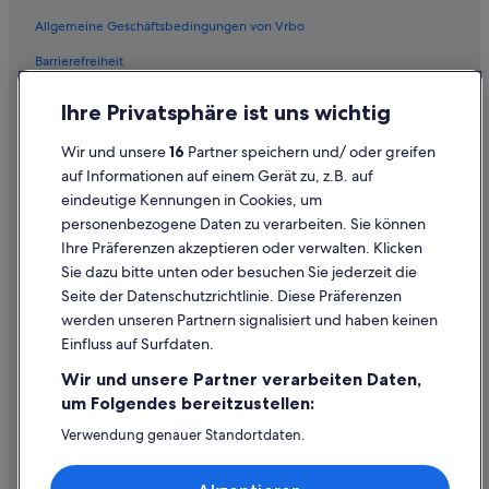
Flüge von Cairns (CNS) nach Wien (VIE)
Allgemeine Geschäftsbedingungen von Vrbo
Flüge von Kopenhagen (CPH) nach Wien (VIE)
Barrierefreiheit
Flüge von Cincinnati (CVG) nach Wien (VIE)
Einreisebestimmungen
Flüge von Dhaka (DAC) nach Wien (VIE)
Ihre Privatsphäre ist uns wichtig
Datenschutzerklärung
Flüge von Washington (DCA) nach Wien (VIE)
Wir und unsere
16
Partner speichern und/ oder greifen
Flüge von Debrecen (DEB) nach Wien (VIE)
Cookie-Erklärung
auf Informationen auf einem Gerät zu, z.B. auf
Flüge von Düsseldorf (DUS) nach Wien (VIE)
eindeutige Kennungen in Cookies, um
Rechtliche Hinweise/Kontakt
personenbezogene Daten zu verarbeiten. Sie können
Flüge von Dubai (DXB) nach Wien (VIE)
Inhaltsrichtlinien und Melden von Inhalten
Ihre Präferenzen akzeptieren oder verwalten. Klicken
Flüge von San Sebastián (EAS) nach Wien (VIE)
Sie dazu bitte unten oder besuchen Sie jederzeit die
Hilfe
Seite der Datenschutzrichtlinie. Diese Präferenzen
Flüge von Esbjerg (EBJ) nach Wien (VIE)
werden unseren Partnern signalisiert und haben keinen
Hilfe
Flüge von East Midlands (EMA) nach Wien (VIE)
Einfluss auf Surfdaten.
Buchung ändern oder stornieren
Flüge von Erfurt (ERF) nach Wien (VIE)
Wir und unsere Partner verarbeiten Daten,
Flüge von Ankara (ESB) nach Wien (VIE)
Rückerstattungsprozess und Zeitrahmen
um Folgendes bereitzustellen:
Flüge von Fès (FEZ) nach Wien (VIE)
Buchen Sie einen Flug mit einer Gutschrift bei der Fluggesellschaft
Verwendung genauer Standortdaten.
Endgeräteeigenschaften zur Identifikation aktiv abfragen.
Flüge von Neubrandenburg (FNB) nach Wien (VIE)
Internationale Reisedokumente
Speichern von oder Zugriff auf Informationen auf einem