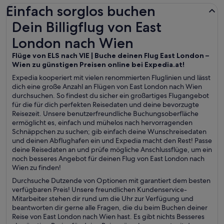
Einfach sorglos buchen
Dein Billigflug von East London nach Wien
Dein Billigflug von East
London nach Wien
Flüge von ELS nach VIE | Buche deinen Flug East London –
Wien zu günstigen Preisen online bei Expedia.at!
Expedia kooperiert mit vielen renommierten Fluglinien und lässt
dich eine große Anzahl an Flügen von East London nach Wien
durchsuchen. So findest du sicher ein großartiges Flugangebot
für die für dich perfekten Reisedaten und deine bevorzugte
Reisezeit. Unsere benutzerfreundliche Buchungsoberfläche
ermöglicht es, einfach und mühelos nach hervorragenden
Schnäppchen zu suchen; gib einfach deine Wunschreisedaten
und deinen Abflughafen ein und Expedia macht den Rest! Passe
deine Reisedaten an und prüfe mögliche Anschlussflüge, um ein
noch besseres Angebot für deinen Flug von East London nach
Wien zu finden!
Durchsuche Dutzende von Optionen mit garantiert dem besten
verfügbaren Preis! Unsere freundlichen Kundenservice-
Mitarbeiter stehen dir rund um die Uhr zur Verfügung und
beantworten dir gerne alle Fragen, die du beim Buchen deiner
Reise von East London nach Wien hast. Es gibt nichts Besseres