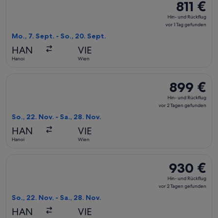
811 €
811 €
Hin-
Hin- und Rückflug
und
vor 1 Tag gefunden
Rückflug,
Mo., 7. Sept. - So., 20. Sept.
vor
HAN
VIE
1 Tag
Hanoi
Wien
gefunden
Flug mit Austrian Airlines auswählen, Abflug So., 22. Nov. a
899 €
899 €
Hin-
Hin- und Rückflug
und
vor 2 Tagen gefunden
Rückflug,
So., 22. Nov. - Sa., 28. Nov.
vor
HAN
VIE
2 Tagen
Hanoi
Wien
gefunden
Flug mit Air India auswählen, Abflug So., 22. Nov. ab Hanoi 
930 €
930 €
Hin-
Hin- und Rückflug
und
vor 2 Tagen gefunden
Rückflug,
So., 22. Nov. - Sa., 28. Nov.
vor
HAN
VIE
2 Tagen