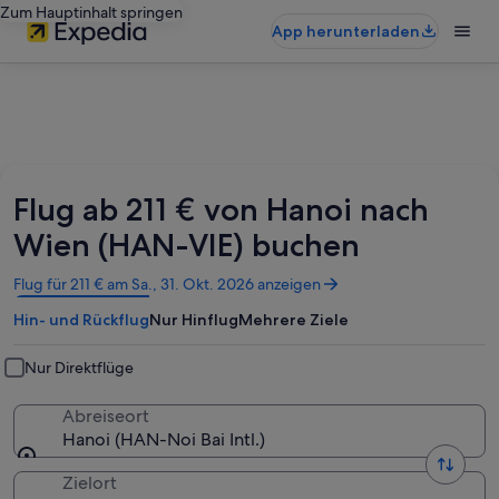
Zum Hauptinhalt springen
App herunterladen
Flug ab 211 € von Hanoi nach
Wien (HAN-VIE) buchen
Wird
Flug für 211 € am Sa., 31. Okt. 2026 anzeigen
in
Hin- und Rückflug
Nur Hinflug
Mehrere Ziele
einem
neuen
Fenster
Nur Direktflüge
geöffnet
Abreiseort
Hanoi (HAN-Noi Bai Intl.)
Zielort