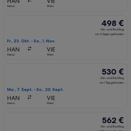
HAN
VIE
2 Tagen
Hanoi
Wien
gefunden
Flug mit Air China auswählen, Abflug Fr., 23. Okt. ab Hanoi 
498 €
498 €
Hin-
Hin- und Rückflug
und
vor 6 Tagen gefunden
Rückflug,
Fr., 23. Okt. - So., 1. Nov.
vor
HAN
VIE
6 Tagen
Hanoi
Wien
gefunden
Flug mit Air China auswählen, Abflug Mo., 7. Sept. ab Hanoi 
530 €
530 €
Hin-
Hin- und Rückflug
und
vor 1 Tag gefunden
Rückflug,
Mo., 7. Sept. - So., 20. Sept.
vor
HAN
VIE
1 Tag
Hanoi
Wien
gefunden
Flug mit Air China auswählen, Abflug So., 22. Nov. ab Hanoi 
562 €
562 €
Hin-
Hin- und Rückflug
und