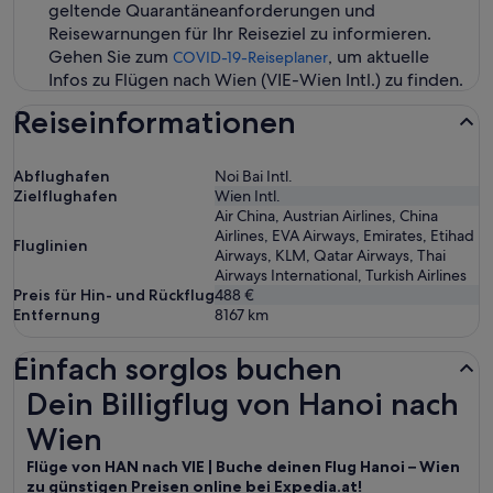
geltende Quarantäneanforderungen und
Reisewarnungen für Ihr Reiseziel zu informieren.
Gehen Sie zum
, um aktuelle
COVID-19-Reiseplaner
Infos zu Flügen nach Wien (VIE-Wien Intl.) zu finden.
Reiseinformationen
Abflughafen
Noi Bai Intl.
Zielflughafen
Wien Intl.
Air China, Austrian Airlines, China
Airlines, EVA Airways, Emirates, Etihad
Fluglinien
Airways, KLM, Qatar Airways, Thai
Airways International, Turkish Airlines
Preis für Hin- und Rückflug
488 €
Entfernung
8167
km
Einfach sorglos buchen
Dein Billigflug von Hanoi nach Wien
Dein Billigflug von Hanoi nach
Wien
Flüge von HAN nach VIE | Buche deinen Flug Hanoi – Wien
zu günstigen Preisen online bei Expedia.at!