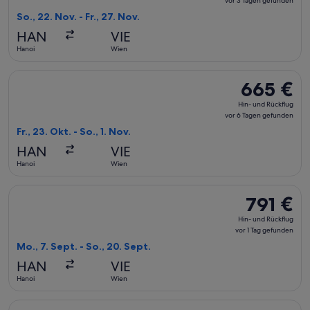
vor 3 Tagen gefunden
Rückflug,
So., 22. Nov. - Fr., 27. Nov.
vor
HAN
VIE
3 Tagen
Hanoi
Wien
gefunden
Flug mit Scoot auswählen, Abflug Fr., 23. Okt. ab Hanoi nach
665 €
665 €
Hin-
Hin- und Rückflug
und
vor 6 Tagen gefunden
Rückflug,
Fr., 23. Okt. - So., 1. Nov.
vor
HAN
VIE
6 Tagen
Hanoi
Wien
gefunden
Flug mit Qatar Airways auswählen, Abflug Mo., 7. Sept. ab Ha
791 €
791 €
Hin-
Hin- und Rückflug
und
vor 1 Tag gefunden
Rückflug,
Mo., 7. Sept. - So., 20. Sept.
vor
HAN
VIE
1 Tag
Hanoi
Wien
gefunden
Flug mit Turkish Airlines auswählen, Abflug Mo., 7. Sept. ab 