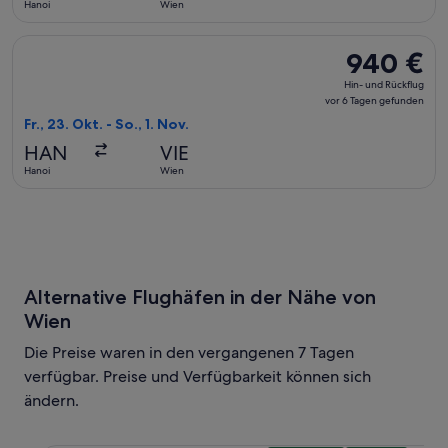
Hanoi
Wien
gefunden
Flug mit Etihad Airways auswählen, Abflug Fr., 23. Okt. ab H
940 €
940 €
Hin-
Hin- und Rückflug
und
vor 6 Tagen gefunden
Rückflug,
Fr., 23. Okt. - So., 1. Nov.
vor
HAN
VIE
6 Tagen
Hanoi
Wien
gefunden
Alternative Flughäfen in der Nähe von
Wien
Die Preise waren in den vergangenen 7 Tagen
verfügbar. Preise und Verfügbarkeit können sich
ändern.
Wähle einen Flug nach Wien Intl. VIE. Günstigste und näch