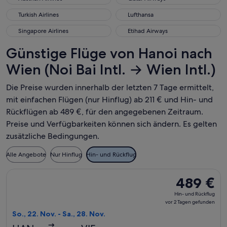
Turkish Airlines
Lufthansa
Turkish Airlines
Lufthansa
Singapore Airlines
Etihad Airways
Singapore Airlines
Etihad Airways
Günstige Flüge von Hanoi nach
Wien (Noi Bai Intl. → Wien Intl.)
Die Preise wurden innerhalb der letzten 7 Tage ermittelt,
mit einfachen Flügen (nur Hinflug) ab 211 € und Hin- und
Rückflügen ab 489 €, für den angegebenen Zeitraum.
Preise und Verfügbarkeiten können sich ändern. Es gelten
zusätzliche Bedingungen.
Alle Angebote
Nur Hinflug
Hin- und Rückflug
Flug mit Air China auswählen, Abflug So., 22. Nov. ab Hanoi
489 €
489 €
Hin-
Hin- und Rückflug
und
vor 2 Tagen gefunden
Rückflug,
So., 22. Nov. - Sa., 28. Nov.
vor