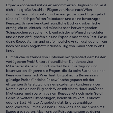
Expedia kooperiert mit vielen renommierten Fluglinien und lässt
dich eine große Anzahl an Flügen von Hanoi nach Wien
durchsuchen. So findest du sicher ein großartiges Flugangebot
für die für dich perfekten Reisedaten und deine bevorzugte
Reisezeit. Unsere benutzerfreundliche Buchungsoberfläche
ermöglicht es, einfach und mühelos nach hervorragenden
Schnäppchen zu suchen; gib einfach deine Wunschreisedaten
und deinen Abflughafen ein und Expedia macht den Rest! Passe
deine Reisedaten an und prüfe mögliche Anschlussflüge, um ein
noch besseres Angebot für deinen Flug von Hanoi nach Wien zu
finden!
Durchsuche Dutzende von Optionen mit garantiert dem besten
verfügbaren Preis! Unsere freundlichen Kundenservice-
Mitarbeiter stehen dir rund um die Uhr zur Verfügung und
beantworten dir gerne alle Fragen, die du beim Buchen deiner
Reise von Hanoi nach Wien hast. Es gibt nichts Besseres als
günstige Preise für deine Reisewünsche gepaart mit der
effizienten Unterstützung eines exzellenten Kundenservices.
Kombiniere deinen Flug nach Wien mit einem Hotel und/oder
Mietwagen und spare mit einem Reisepaket noch mehr Geld!
Genieße weitere Einsparungen, indem du im Voraus buchst
oder ein Last-Minute-Angebot nutzt. Es gibt unzählige
Möglichkeiten, um bei deinen Flügen von Hanoi nach Wien mit
Expedia zu sparen. Mach uns bei Reisebuchungen zu deiner