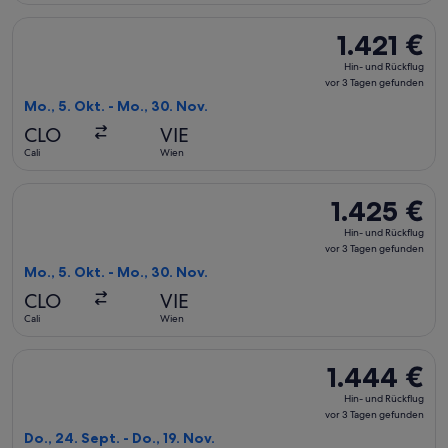
Flug mit KLM auswählen, Abflug Mo., 5. Okt. ab Cali nach Wi
1.421 €
1.421 €
Hin-
Hin- und Rückflug
und
vor 3 Tagen gefunden
Rückflug,
Mo., 5. Okt. - Mo., 30. Nov.
vor
CLO
VIE
3 Tagen
Cali
Wien
gefunden
Flug mit avianca auswählen, Abflug Mo., 5. Okt. ab Cali nach
1.425 €
1.425 €
Hin-
Hin- und Rückflug
und
vor 3 Tagen gefunden
Rückflug,
Mo., 5. Okt. - Mo., 30. Nov.
vor
CLO
VIE
3 Tagen
Cali
Wien
gefunden
Flug mit avianca auswählen, Abflug Do., 24. Sept. ab Cali na
1.444 €
1.444 €
Hin-
Hin- und Rückflug
und
vor 3 Tagen gefunden
Rückflug,
Do., 24. Sept. - Do., 19. Nov.