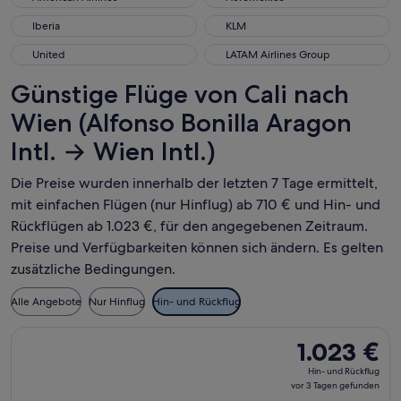
Iberia
KLM
Iberia
KLM
United
LATAM Airlines Group
United
LATAM Airlines Group
Günstige Flüge von Cali nach
Wien (Alfonso Bonilla Aragon
Intl. → Wien Intl.)
Die Preise wurden innerhalb der letzten 7 Tage ermittelt,
mit einfachen Flügen (nur Hinflug) ab 710 € und Hin- und
Rückflügen ab 1.023 €, für den angegebenen Zeitraum.
Preise und Verfügbarkeiten können sich ändern. Es gelten
zusätzliche Bedingungen.
Alle Angebote
Nur Hinflug
Hin- und Rückflug
Flug mit avianca auswählen, Abflug Do., 24. Sept. ab Cali na
1.023 €
1.023 €
Hin-
Hin- und Rückflug
und
vor 3 Tagen gefunden