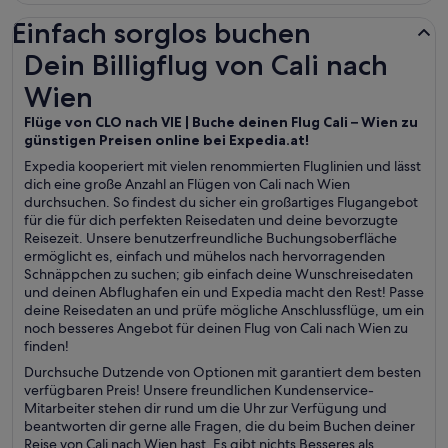
Einfach sorglos buchen
Dein Billigflug von Cali nach Wien
Dein Billigflug von Cali nach
Wien
Flüge von CLO nach VIE | Buche deinen Flug Cali – Wien zu
günstigen Preisen online bei Expedia.at!
Expedia kooperiert mit vielen renommierten Fluglinien und lässt
dich eine große Anzahl an Flügen von Cali nach Wien
durchsuchen. So findest du sicher ein großartiges Flugangebot
für die für dich perfekten Reisedaten und deine bevorzugte
Reisezeit. Unsere benutzerfreundliche Buchungsoberfläche
ermöglicht es, einfach und mühelos nach hervorragenden
Schnäppchen zu suchen; gib einfach deine Wunschreisedaten
und deinen Abflughafen ein und Expedia macht den Rest! Passe
deine Reisedaten an und prüfe mögliche Anschlussflüge, um ein
noch besseres Angebot für deinen Flug von Cali nach Wien zu
finden!
Durchsuche Dutzende von Optionen mit garantiert dem besten
verfügbaren Preis! Unsere freundlichen Kundenservice-
Mitarbeiter stehen dir rund um die Uhr zur Verfügung und
beantworten dir gerne alle Fragen, die du beim Buchen deiner
Reise von Cali nach Wien hast. Es gibt nichts Besseres als