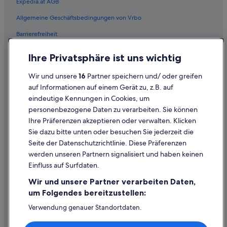
Expedia.at AGB
Flüge von Denver (DEN) nach Wien (VIE)
Allgemeine Geschäftsbedingungen von Vrbo
Flüge von Deauville (DOL) nach Wien (VIE)
Barrierefreiheit
Flüge von Darwin (DRW) nach Wien (VIE)
Einreisebestimmungen
Flüge von Dortmund (DTM) nach Wien (VIE)
Ihre Privatsphäre ist uns wichtig
Datenschutzerklärung
Flüge von Düsseldorf (DUS) nach Wien (VIE)
Wir und unsere
16
Partner speichern und/ oder greifen
Flüge von San Sebastián (EAS) nach Wien (VIE)
Cookie-Erklärung
auf Informationen auf einem Gerät zu, z.B. auf
Flüge von Erfurt (ERF) nach Wien (VIE)
eindeutige Kennungen in Cookies, um
Rechtliche Hinweise/Kontakt
personenbezogene Daten zu verarbeiten. Sie können
Flüge von Ankara (ESB) nach Wien (VIE)
Inhaltsrichtlinien und Melden von Inhalten
Ihre Präferenzen akzeptieren oder verwalten. Klicken
Flüge von Elat (ETH) nach Wien (VIE)
Sie dazu bitte unten oder besuchen Sie jederzeit die
Hilfe
Seite der Datenschutzrichtlinie. Diese Präferenzen
Flüge von Florianópolis (FLN) nach Wien (VIE)
werden unseren Partnern signalisiert und haben keinen
Hilfe
Flüge von Frankfurt (FRA) nach Wien (VIE)
Einfluss auf Surfdaten.
Buchung ändern oder stornieren
Flüge von Gdańsk (GDN) nach Wien (VIE)
Wir und unsere Partner verarbeiten Daten,
Flüge von Rio de Janeiro (GIG) nach Wien (VIE)
Rückerstattungsprozess und Zeitrahmen
um Folgendes bereitzustellen:
Flüge von Patras (GPA) nach Wien (VIE)
Buchen Sie einen Flug mit einer Gutschrift bei der Fluggesellschaft
Verwendung genauer Standortdaten.
Endgeräteeigenschaften zur Identifikation aktiv abfragen.
Flüge von Genf (GVA) nach Wien (VIE)
Internationale Reisedokumente
Speichern von oder Zugriff auf Informationen auf einem