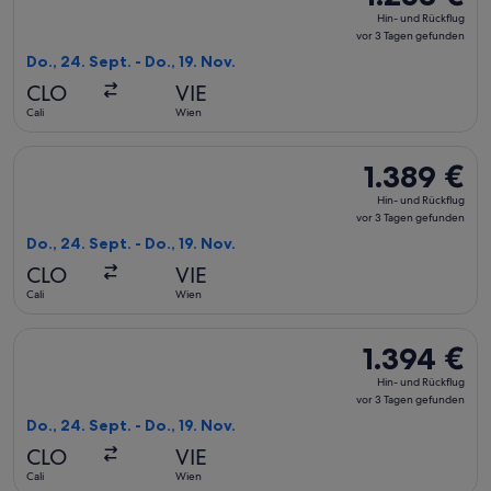
Hin-
Hin- und Rückflug
und
vor 3 Tagen gefunden
Rückflug,
Do., 24. Sept. - Do., 19. Nov.
vor
CLO
VIE
3 Tagen
Cali
Wien
gefunden
Flug mit avianca auswählen, Abflug Do., 24. Sept. ab Cali na
1.389 €
1.389 €
Hin-
Hin- und Rückflug
und
vor 3 Tagen gefunden
Rückflug,
Do., 24. Sept. - Do., 19. Nov.
vor
CLO
VIE
3 Tagen
Cali
Wien
gefunden
Flug mit LATAM Airlines Group auswählen, Abflug Do., 24. Sep
1.394 €
1.394 €
Hin-
Hin- und Rückflug
und
vor 3 Tagen gefunden
Rückflug,
Do., 24. Sept. - Do., 19. Nov.
vor
CLO
VIE
3 Tagen
Cali
Wien
gefunden