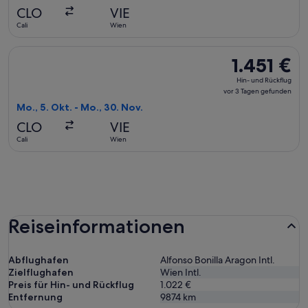
vor
CLO
VIE
3 Tagen
Cali
Wien
gefunden
Flug mit Air Canada auswählen, Abflug Mo., 5. Okt. ab Cali n
1.451 €
1.451 €
Hin-
Hin- und Rückflug
und
vor 3 Tagen gefunden
Rückflug,
Mo., 5. Okt. - Mo., 30. Nov.
vor
CLO
VIE
3 Tagen
Cali
Wien
gefunden
Reiseinformationen
Abflughafen
Alfonso Bonilla Aragon Intl.
Zielflughafen
Wien Intl.
Preis für Hin- und Rückflug
1.022 €
Entfernung
9874
km