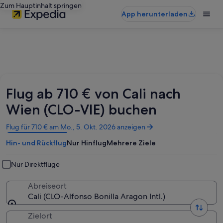
Zum Hauptinhalt springen
App herunterladen
Flug ab 710 € von Cali nach
Wien (CLO-VIE) buchen
Wird
Flug für 710 € am Mo., 5. Okt. 2026 anzeigen
in
Hin- und Rückflug
Nur Hinflug
Mehrere Ziele
einem
neuen
Fenster
Nur Direktflüge
geöffnet
Abreiseort
Cali (CLO-Alfonso Bonilla Aragon Intl.)
Zielort