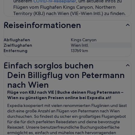
unserem
, um aktuelle Infos zu
COVID-19-Reiseplaner
Flügen vom Flughafen Kings Canyon, Northern
Territory (KBJ) nach Wien (VIE-Wien Intl.) zu finden.
Reiseinformationen
Abflughafen
Kings Canyon
Zielflughafen
Wien Intl.
Entfernung
13769
km
Einfach sorglos buchen
Dein Billigflug von Petermann nach Wien
Dein Billigflug von Petermann
nach Wien
Flüge von KBJ nach VIE | Buche deinen Flug Petermann –
Wien zu günstigen Preisen online bei Expedia.at!
Expedia kooperiert mit vielen renommierten Fluglinien und lässt
dich eine große Anzahl an Flügen von Petermann nach Wien
durchsuchen. So findest du sicher ein großartiges Flugangebot
für die für dich perfekten Reisedaten und deine bevorzugte
Reisezeit. Unsere benutzerfreundliche Buchungsoberfläche
ermöglicht es, einfach und mühelos nach hervorragenden