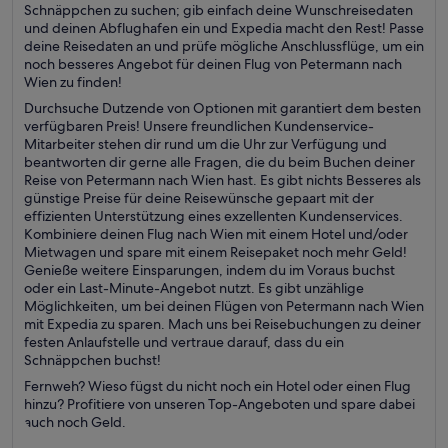
Schnäppchen zu suchen; gib einfach deine Wunschreisedaten
und deinen Abflughafen ein und Expedia macht den Rest! Passe
deine Reisedaten an und prüfe mögliche Anschlussflüge, um ein
noch besseres Angebot für deinen Flug von Petermann nach
Wien zu finden!
Durchsuche Dutzende von Optionen mit garantiert dem besten
verfügbaren Preis! Unsere freundlichen Kundenservice-
Mitarbeiter stehen dir rund um die Uhr zur Verfügung und
beantworten dir gerne alle Fragen, die du beim Buchen deiner
Reise von Petermann nach Wien hast. Es gibt nichts Besseres als
günstige Preise für deine Reisewünsche gepaart mit der
effizienten Unterstützung eines exzellenten Kundenservices.
Kombiniere deinen Flug nach Wien mit einem Hotel und/oder
Mietwagen und spare mit einem Reisepaket noch mehr Geld!
Genieße weitere Einsparungen, indem du im Voraus buchst
oder ein Last-Minute-Angebot nutzt. Es gibt unzählige
Möglichkeiten, um bei deinen Flügen von Petermann nach Wien
mit Expedia zu sparen. Mach uns bei Reisebuchungen zu deiner
festen Anlaufstelle und vertraue darauf, dass du ein
Schnäppchen buchst!
Fernweh? Wieso fügst du nicht noch ein Hotel oder einen Flug
hinzu? Profitiere von unseren Top-Angeboten und spare dabei
auch noch Geld.