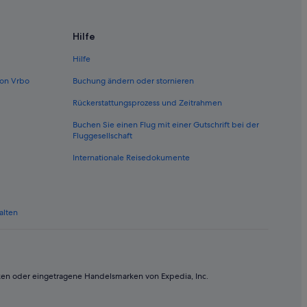
ien (VIE)
IE)
Hilfe
(VIE)
Hilfe
Wien (VIE)
on Vrbo
Buchung ändern oder stornieren
en (VIE)
Rückerstattungsprozess und Zeitrahmen
n (VIE)
Buchen Sie einen Flug mit einer Gutschrift bei der
ien (VIE)
Fluggesellschaft
)
Internationale Reisedokumente
Wien (VIE)
 (VIE)
alten
(VIE)
IE)
 (VIE)
ken oder eingetragene Handelsmarken von Expedia, Inc.
Wien (VIE)
IE)