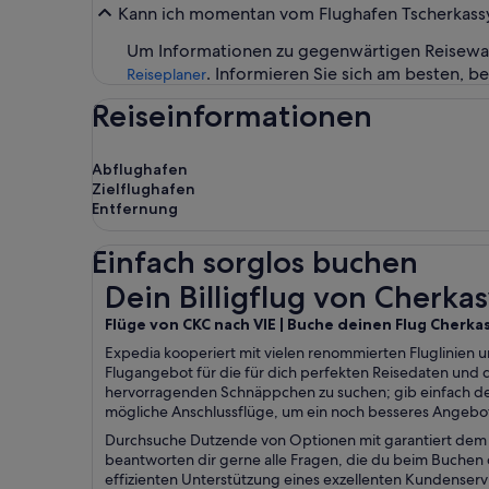
Kann ich momentan vom Flughafen Tscherkassy 
Um Informationen zu gegenwärtigen Reisewar
. Informieren Sie sich am besten,
Reiseplaner
Reiseinformationen
Abflughafen
Zielflughafen
Entfernung
Einfach sorglos buchen
Dein Billigflug von Cherkasy nach Wien
Dein Billigflug von Cherka
Flüge von CKC nach VIE | Buche deinen Flug Cherka
Expedia kooperiert mit vielen renommierten Fluglinien u
Flugangebot für die für dich perfekten Reisedaten und
hervorragenden Schnäppchen zu suchen; gib einfach de
mögliche Anschlussflüge, um ein noch besseres Angebot
Durchsuche Dutzende von Optionen mit garantiert dem b
beantworten dir gerne alle Fragen, die du beim Buchen d
effizienten Unterstützung eines exzellenten Kundenser