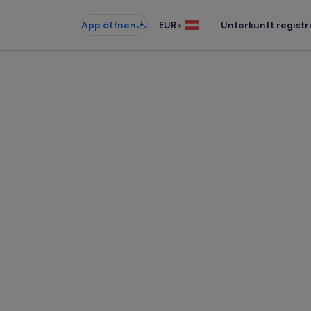
•
App öffnen
EUR
Unterkunft registr