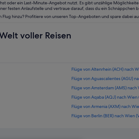
st oder ein Last-Minute-Angebot nutzt. Es gibt unzählige Möglichkeit
er festen Anlaufstelle und vertraue darauf, dass du ein Schnäppchen b
n Flug hinzu? Profitiere von unseren Top-Angeboten und spare dabei a
Welt voller Reisen
Flüge von Altenrhein (ACH) nach Wi
Flüge von Aguascalientes (AGU) na
Flüge von Amsterdam (AMS) nach W
Flüge von Aqaba (AQJ) nach Wien 
Flüge von Armenia (AXM) nach Wie
Flüge von Berlin (BER) nach Wien (
Flüge von Brüssel (BRU) nach Wien 
Flüge von Bozen (BZO) nach Wien (