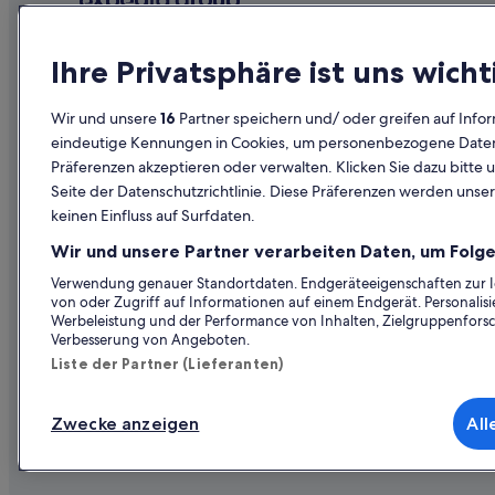
Flüge von Kairo (CAI) nach Wien (VIE)
Flüge von Jakarta (CGK) nach Wien (VIE)
Unternehmen
Erkunden
Ihre Privatsphäre ist uns wicht
Flüge von Zhengzhou (CGO) nach Wien (VIE)
Über uns
Reiseführer
Flüge von Casablanca (CMN) nach Wien (VIE)
Wir und unsere
16
Partner speichern und/ oder greifen auf Infor
Jobs
Hotels in Ös
eindeutige Kennungen in Cookies, um personenbezogene Daten 
Flüge von Charleroi (CRL) nach Wien (VIE)
Präferenzen akzeptieren oder verwalten. Klicken Sie dazu bitte 
Unterkunft registrieren
Ferienwohn
Flüge von Dallas (DFW) nach Wien (VIE)
Seite der Datenschutzrichtlinie. Diese Präferenzen werden unser
Partnerschaften
Städtereise
keinen Einfluss auf Surfdaten.
Flüge von Düsseldorf (DUS) nach Wien (VIE)
Werbung
Flüge in Öst
Flüge von Ewo (EWO) nach Wien (VIE)
Wir und unsere Partner verarbeiten Daten, um Folge
Presse
Mietwagen 
Flüge von Frankfurt (FRA) nach Wien (VIE)
Verwendung genauer Standortdaten. Endgeräteeigenschaften zur Ide
von oder Zugriff auf Informationen auf einem Endgerät. Personali
Alle Unterku
Flüge von Rio de Janeiro (GIG) nach Wien (VIE)
Werbeleistung und der Performance von Inhalten, Zielgruppenfors
Verbesserung von Angeboten.
Flüge von Seoul (GMP) nach Wien (VIE)
Liste der Partner (Lieferanten)
Flüge von Groningen (GRQ) nach Wien (VIE)
Flüge von Genf (GVA) nach Wien (VIE)
Zwecke anzeigen
All
© 2026 Expedia, Inc., ein Unternehmen der Expedia
Flüge von Hamburg (HAM) nach Wien (VIE)
Flüge von Iasi (IAS) nach Wien (VIE)