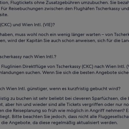
ption, Flugtickets ohne Zusatzgebühren umzubuchen. Sie beza
ür Reisebuchungen zwischen den Flughäfen Tscherkassy und Wi
ite.
(CKC) und Wien Intl. (VIE)?
 haben, muss wohl noch ein wenig länger warten – von Tscherka
sehen, wird der Kapitän Sie auch schon anweisen, sich für die La
scherkassy nach Wien Intl.?
luglinien Direktflüge von Tscherkassy (CKC) nach Wien Intl. (
landungen suchen. Wenn Sie sich die besten Angebote sichern
ch Wien Intl. günstiger, wenn es kurzfristig gebucht wird?
tig zu buchen ist sehr beliebt bei cleveren Sparfüchsen, die be
, aber hin und wieder sind alle Tickets vergriffen oder nur no
en die Reiseplanung so früh wie möglich in Angriff nehmen? E
egt. Bitte beachten Sie jedoch, dass nicht alle Fluggesellschaf
die Angebote, da diese regelmäßig aktualisiert werden.