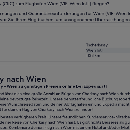
(CKC) zum Flughafen Wien (VIE-Wien Intl.) fliegen?
nungen und Quarantäneanforderungen für Wien (VIE-Wien Intl
 bevor Sie Ihren Flug buchen, um unangenehme Überraschungen
Tscherkassy
Wien Intl.
1133
km
sy nach Wien
sy – Wien zu günstigen Preisen online bei Expedia.at!
nd lässt dich eine große Anzahl an Flügen von Cherkasy nach Wien durch
 deine bevorzugte Reisezeit. Unsere benutzerfreundliche Buchungsoberf
ine Wunschreisedaten und deinen Abflughafen ein und Expedia macht d
 für deinen Flug von Cherkasy nach Wien zu finden!
esten verfügbaren Preis! Unsere freundlichen Kundenservice-Mitarbei
einer Reise von Cherkasy nach Wien hast. Es gibt nichts Besseres als g
vices. Kombiniere deinen Flug nach Wien mit einem Hotel und/oder Mi