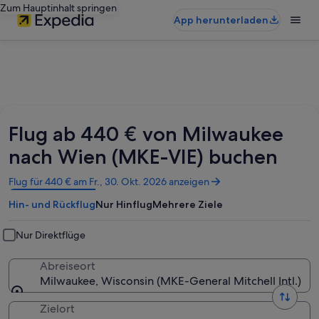
Zum Hauptinhalt springen
App herunterladen
Flug ab 440 € von Milwaukee
nach Wien (MKE-VIE) buchen
Wird
Flug für 440 € am Fr., 30. Okt. 2026 anzeigen
in
Hin- und Rückflug
Nur Hinflug
Mehrere Ziele
einem
neuen
Fenster
Nur Direktflüge
geöffnet
Abreiseort
Milwaukee, Wisconsin (MKE-General Mitchell Intl.)
Zielort