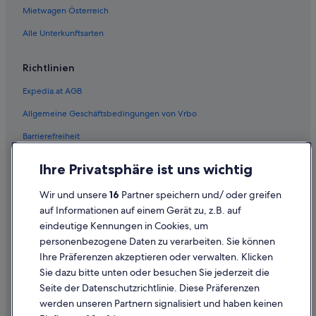
Mietwagen Österreich
Flüge von Elat (ETH) nach Wien (VIE)
Alle Unterkunftsarten
Flüge von Frankfurt (FRA) nach Wien (VIE)
Flüge von Floro (FRO) nach Wien (VIE)
Richtlinien
Flüge von Glasgow (GLA) nach Wien (VIE)
Expedia.at AGB
Flüge von Gloucester (GLO) nach Wien (VIE)
Allgemeine Geschäftsbedingungen von Vrbo
Flüge von Patras (GPA) nach Wien (VIE)
Barrierefreiheit
Flüge von Groningen (GRQ) nach Wien (VIE)
Einreisebestimmungen
Flüge von Genf (GVA) nach Wien (VIE)
Ihre Privatsphäre ist uns wichtig
Datenschutzerklärung
Flüge von Goiânia (GYN) nach Wien (VIE)
Wir und unsere
16
Partner speichern und/ oder greifen
Flüge von Hannover (HAJ) nach Wien (VIE)
Cookie-Erklärung
auf Informationen auf einem Gerät zu, z.B. auf
Flüge von Hamburg (HAM) nach Wien (VIE)
eindeutige Kennungen in Cookies, um
Rechtliche Hinweise/Kontakt
personenbezogene Daten zu verarbeiten. Sie können
Flüge von Alexandria (HBE) nach Wien (VIE)
Inhaltsrichtlinien und Melden von Inhalten
Ihre Präferenzen akzeptieren oder verwalten. Klicken
Flüge von Heringsdorf (HDF) nach Wien (VIE)
Sie dazu bitte unten oder besuchen Sie jederzeit die
Hilfe
Seite der Datenschutzrichtlinie. Diese Präferenzen
Flüge von Johannesburg (HLA) nach Wien (VIE)
werden unseren Partnern signalisiert und haben keinen
Hilfe
Flüge von Sohag (HMB) nach Wien (VIE)