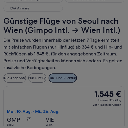
EVA Airways
EVA Airways
Günstige Flüge von Seoul nach
Wien (Gimpo Intl. → Wien Intl.)
Die Preise wurden innerhalb der letzten 7 Tage ermittelt,
mit einfachen Flügen (nur Hinflug) ab 334 € und Hin- und
Rückflügen ab 1.545 €, für den angegebenen Zeitraum.
Preise und Verfügbarkeiten können sich ändern. Es gelten
zusätzliche Bedingungen.
Alle Angebote
Nur Hinflug
Hin- und Rückflug
Flug mit Asiana Airlines auswählen, Abflug Mo., 10. Aug. ab 
1.545 €
1.545 €
Hin-
Hin- und Rückflug
und
vor 4 Tagen gefunden
Rückflug,
Mo., 10. Aug. - Mi., 26. Aug.
vor
GMP
VIE
4 Tagen
Seoul
Wien