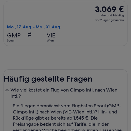
Flug mit Japan Airlines auswählen, Abflug Mo., 17. Aug. ab 
3.069 €
3.069 €
Hin-
Hin- und Rückflug
und
vor 2 Tagen gefunden
Rückflug,
Mo., 17. Aug. - Mo., 31. Aug.
vor
GMP
VIE
2 Tagen
Seoul
Wien
gefunden
Häufig gestellte Fragen
Wie viel kostet ein Flug von Gimpo Intl. nach Wien
Intl.?
Sie fliegen demnächst vom Flughafen Seoul (GMP-
Gimpo Intl.) nach Wien (VIE-Wien Intl.)? Hin- und
Rückflüge gibt es bereits ab 1.545 €. Die
Preisangabe bezieht sich auf Tarife, die in der
vergangenen Woche beworben wurden. Lassen Sie