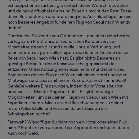
Schnäppchen zu suchen; gib einfach deine Wunschreisedaten
und deinen Abflughafen ein und Expedia macht den Rest! Passe
deine Reisedaten an und prüfe mögliche Anschlussflüge, um ein
noch besseres Angebot für deinen Flug von Seoul nach Wien zu
finden!
Durchsuche Dutzende von Optionen mit garantiert dem besten
verfügbaren Preis! Unsere freundlichen Kundenservice-
Mitarbeiter stehen dir rund um die Uhr zur Verfügung und
beantworten dir gerne alle Fragen, die du beim Buchen deiner
Reise von Seoul nach Wien hast. Es gibt nichts Besseres als
günstige Preise für deine Reisewünsche gepaart mit der
effizienten Unterstützung eines exzellenten Kundenservices.
Kombiniere deinen Flug nach Wien mit einem Hotel und/oder
Mietwagen und spare mit einem Reisepaket noch mehr Geld!
Genieße weitere Einsparungen, indem du im Voraus buchst
oder ein Last-Minute-Angebot nutzt. Es gibt unzählige
Möglichkeiten, um bei deinen Flügen von Seoul nach Wien mit
Expedia zu sparen. Mach uns bei Reisebuchungen zu deiner
festen Anlaufstelle und vertraue darauf, dass du ein
Schnäppchen buchst!
Fernweh? Wieso fügst du nicht noch ein Hotel oder einen Flug
hinzu? Profitiere von unseren Top-Angeboten und spare dabei
auch noch Geld.