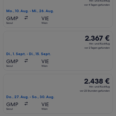
Hin- und Rückflug
und
vor 4 Tagen gefunden
Rückflug,
Mo., 10. Aug. - Mi., 26. Aug.
vor
GMP
VIE
4 Tagen
Seoul
Wien
gefunden
Flug mit Japan Airlines auswählen, Abflug Di., 1. Sept. ab Se
2.367 €
2.367 €
Hin-
Hin- und Rückflug
und
vor 2 Tagen gefunden
Rückflug,
Di., 1. Sept. - Di., 15. Sept.
vor
GMP
VIE
2 Tagen
Seoul
Wien
gefunden
Flug mit All Nippon Airways auswählen, Abflug Do., 27. Aug.
2.438 €
2.438 €
Hin-
Hin- und Rückflug
und
vor 23 Stunden gefunden
Rückflug,
Do., 27. Aug. - So., 30. Aug.
vor
GMP
VIE
23 Stunden
Seoul
Wien
gefunden