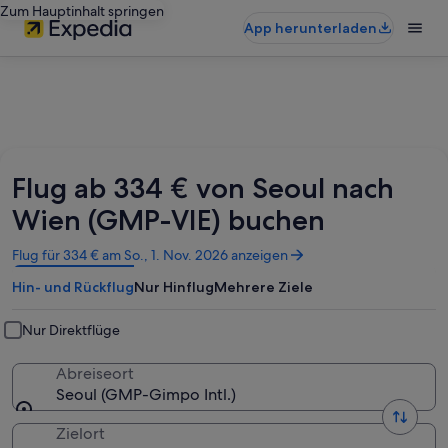
Zum Hauptinhalt springen
App herunterladen
Flug ab 334 € von Seoul nach
Wien (GMP-VIE) buchen
Wird
Flug für 334 € am So., 1. Nov. 2026 anzeigen
in
Hin- und Rückflug
Nur Hinflug
Mehrere Ziele
einem
neuen
Fenster
Nur Direktflüge
geöffnet
Abreiseort
Seoul (GMP-Gimpo Intl.)
Zielort