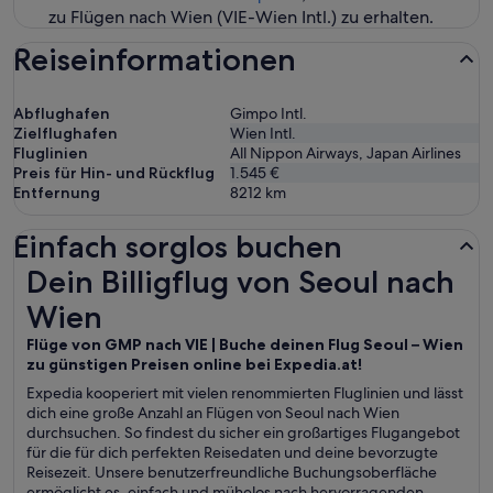
zu Flügen nach Wien (VIE-Wien Intl.) zu erhalten.
Reiseinformationen
Abflughafen
Gimpo Intl.
Zielflughafen
Wien Intl.
Fluglinien
All Nippon Airways, Japan Airlines
Preis für Hin- und Rückflug
1.545 €
Entfernung
8212
km
Einfach sorglos buchen
Dein Billigflug von Seoul nach Wien
Dein Billigflug von Seoul nach
Wien
Flüge von GMP nach VIE | Buche deinen Flug Seoul – Wien
zu günstigen Preisen online bei Expedia.at!
Expedia kooperiert mit vielen renommierten Fluglinien und lässt
dich eine große Anzahl an Flügen von Seoul nach Wien
durchsuchen. So findest du sicher ein großartiges Flugangebot
für die für dich perfekten Reisedaten und deine bevorzugte
Reisezeit. Unsere benutzerfreundliche Buchungsoberfläche
ermöglicht es, einfach und mühelos nach hervorragenden