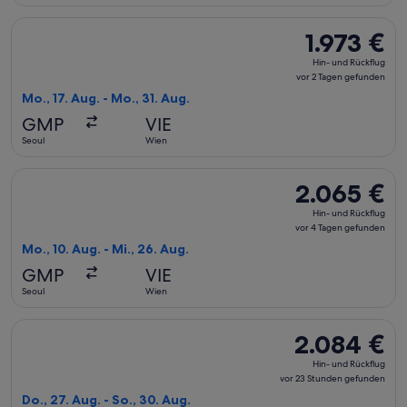
gefunden
Flug mit All Nippon Airways auswählen, Abflug Mo., 17. Aug.
1.973 €
1.973 €
Hin-
Hin- und Rückflug
und
vor 2 Tagen gefunden
Rückflug,
Mo., 17. Aug. - Mo., 31. Aug.
vor
GMP
VIE
2 Tagen
Seoul
Wien
gefunden
Flug mit All Nippon Airways auswählen, Abflug Mo., 10. Aug.
2.065 €
2.065 €
Hin-
Hin- und Rückflug
und
vor 4 Tagen gefunden
Rückflug,
Mo., 10. Aug. - Mi., 26. Aug.
vor
GMP
VIE
4 Tagen
Seoul
Wien
gefunden
Flug mit All Nippon Airways auswählen, Abflug Do., 27. Aug.
2.084 €
2.084 €
Hin-
Hin- und Rückflug
und
vor 23 Stunden gefunden
Rückflug,
Do., 27. Aug. - So., 30. Aug.