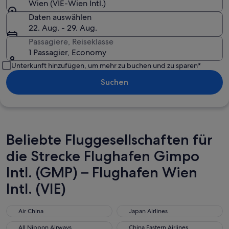
Wien (VIE-Wien Intl.)
Daten auswählen
22. Aug. - 29. Aug.
Passagiere, Reiseklasse
1 Passagier, Economy
Unterkunft hinzufügen, um mehr zu buchen und zu sparen*
Suchen
Beliebte Fluggesellschaften für
die Strecke Flughafen Gimpo
Intl. (GMP) – Flughafen Wien
Intl. (VIE)
Air China
Japan Airlines
Air China
Japan Airlines
All Nippon Airways
China Eastern Airlines
All Nippon Airways
China Eastern Airlines