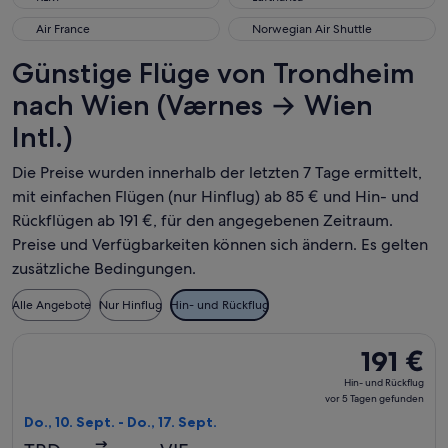
Air France
Norwegian Air Shuttle
Air France
Norwegian Air Shuttle
Günstige Flüge von Trondheim
nach Wien (Værnes → Wien
Intl.)
Die Preise wurden innerhalb der letzten 7 Tage ermittelt,
mit einfachen Flügen (nur Hinflug) ab 85 € und Hin- und
Rückflügen ab 191 €, für den angegebenen Zeitraum.
Preise und Verfügbarkeiten können sich ändern. Es gelten
zusätzliche Bedingungen.
Alle Angebote
Nur Hinflug
Hin- und Rückflug
Flug mit Lufthansa auswählen, Abflug Do., 10. Sept. ab Trond
191 €
191 €
Hin-
Hin- und Rückflug
und
vor 5 Tagen gefunden
Rückflug,
Do., 10. Sept. - Do., 17. Sept.
vor