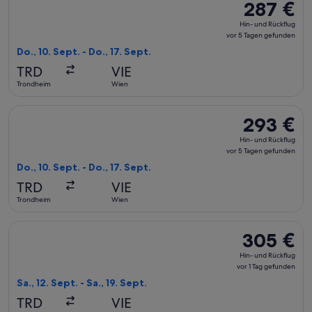
287 €
287 €
Hin-
Hin- und Rückflug
und
vor 5 Tagen gefunden
Rückflug,
Do., 10. Sept. - Do., 17. Sept.
vor
TRD
VIE
5 Tagen
Trondheim
Wien
gefunden
Flug mit KLM auswählen, Abflug Do., 10. Sept. ab Trondheim 
293 €
293 €
Hin-
Hin- und Rückflug
und
vor 5 Tagen gefunden
Rückflug,
Do., 10. Sept. - Do., 17. Sept.
vor
TRD
VIE
5 Tagen
Trondheim
Wien
gefunden
Flug mit Scandinavian Airlines auswählen, Abflug Sa., 12. Se
305 €
305 €
Hin-
Hin- und Rückflug
und
vor 1 Tag gefunden
Rückflug,
Sa., 12. Sept. - Sa., 19. Sept.
vor
TRD
VIE
1 Tag