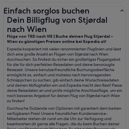
Einfach sorglos buchen
Dein Billigflug von Stjørdal nach Wien
Dein Billigflug von Stjørdal
nach Wien
Flüge von TRD nach VIE | Buche deinen Flug Stjørdal –
Wien zu günstigen Preisen online bei Expedia.at!
Expedia kooperiert mit vielen renommierten Fluglinien und lässt
dich eine große Anzahl an Flügen von Stjørdal nach Wien
durchsuchen. So findest du sicher ein großartiges Flugangebot
für die für dich perfekten Reisedaten und deine bevorzugte
Reisezeit. Unsere benutzerfreundliche Buchungsoberfläche
ermöglicht es, einfach und mühelos nach hervorragenden
Schnäppchen zu suchen; gib einfach deine Wunschreisedaten
und deinen Abflughafen ein und Expedia macht den Rest! Passe
deine Reisedaten an und prüfe mögliche Anschlussflüge, um ein
noch besseres Angebot für deinen Flug von Stjørdal nach Wien
zu finden!
Durchsuche Dutzende von Optionen mit garantiert dem besten
verfügbaren Preis! Unsere freundlichen Kundenservice-
Mitarbeiter stehen dir rund um die Uhr zur Verfügung und
beantworten dir gerne alle Fragen, die du beim Buchen deiner