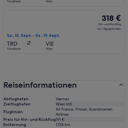
Trondheim
Wien
gefunden
Flug mit Finnair auswählen, Abflug Sa., 12. Sept. ab Trondhei
318 €
318 €
Hin-
Hin- und Rückflug
und
vor 1 Tag gefunden
Rückflug,
Sa., 12. Sept. - Sa., 19. Sept.
vor
TRD
VIE
1 Tag
Trondheim
Wien
gefunden
Reiseinformationen
Abflughafen
Værnes
Zielflughafen
Wien Intl.
Air France, Finnair, Scandinavian
Fluglinien
Airlines
Preis für Hin- und Rückflug
191 €
Entfernung
1728
km