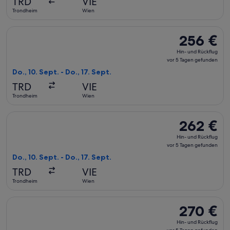
TRD
VIE
5 Tagen
Trondheim
Wien
gefunden
Flug mit KLM auswählen, Abflug Do., 10. Sept. ab Trondheim 
256 €
256 €
Hin-
Hin- und Rückflug
und
vor 5 Tagen gefunden
Rückflug,
Do., 10. Sept. - Do., 17. Sept.
vor
TRD
VIE
5 Tagen
Trondheim
Wien
gefunden
Flug mit KLM auswählen, Abflug Do., 10. Sept. ab Trondheim 
262 €
262 €
Hin-
Hin- und Rückflug
und
vor 5 Tagen gefunden
Rückflug,
Do., 10. Sept. - Do., 17. Sept.
vor
TRD
VIE
5 Tagen
Trondheim
Wien
gefunden
Flug mit KLM auswählen, Abflug Do., 10. Sept. ab Trondheim 
270 €
270 €
Hin-
Hin- und Rückflug
und