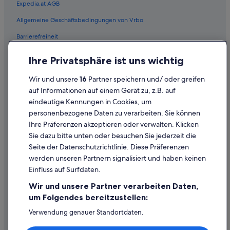
Expedia.at AGB
Flüge von Changzhou (CZX) nach Wien (VIE)
Allgemeine Geschäftsbedingungen von Vrbo
Flüge von Washington (DCA) nach Wien (VIE)
Barrierefreiheit
Flüge von Denver (DEN) nach Wien (VIE)
Einreisebestimmungen
Flüge von Dijon (DIJ) nach Wien (VIE)
Ihre Privatsphäre ist uns wichtig
Datenschutzerklärung
Flüge von Dublin (DUB) nach Wien (VIE)
Wir und unsere
16
Partner speichern und/ oder greifen
Flüge von Düsseldorf (DUS) nach Wien (VIE)
Cookie-Erklärung
auf Informationen auf einem Gerät zu, z.B. auf
Flüge von Esbjerg (EBJ) nach Wien (VIE)
eindeutige Kennungen in Cookies, um
Rechtliche Hinweise/Kontakt
personenbezogene Daten zu verarbeiten. Sie können
Flüge von Erzincan (ERC) nach Wien (VIE)
Inhaltsrichtlinien und Melden von Inhalten
Ihre Präferenzen akzeptieren oder verwalten. Klicken
Flüge von Ankara (ESB) nach Wien (VIE)
Sie dazu bitte unten oder besuchen Sie jederzeit die
Hilfe
Seite der Datenschutzrichtlinie. Diese Präferenzen
Flüge von Elat (ETH) nach Wien (VIE)
werden unseren Partnern signalisiert und haben keinen
Hilfe
Flüge von Buenos Aires (EZE) nach Wien (VIE)
Einfluss auf Surfdaten.
Buchung ändern oder stornieren
Flüge von Neubrandenburg (FNB) nach Wien (VIE)
Wir und unsere Partner verarbeiten Daten,
Flüge von Frankfurt (FRA) nach Wien (VIE)
Rückerstattungsprozess und Zeitrahmen
um Folgendes bereitzustellen:
Flüge von Glasgow (GLA) nach Wien (VIE)
Buchen Sie einen Flug mit einer Gutschrift bei der Fluggesellschaft
Verwendung genauer Standortdaten.
Endgeräteeigenschaften zur Identifikation aktiv abfragen.
Flüge von Seoul (GMP) nach Wien (VIE)
Internationale Reisedokumente
Speichern von oder Zugriff auf Informationen auf einem