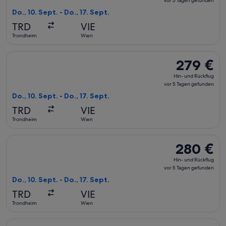
vor 5 Tagen gefunden
Rückflug,
Do., 10. Sept. - Do., 17. Sept.
vor
TRD
VIE
5 Tagen
Trondheim
Wien
gefunden
Flug mit Norwegian Air Shuttle auswählen, Abflug Do., 10. S
279 €
279 €
Hin-
Hin- und Rückflug
und
vor 5 Tagen gefunden
Rückflug,
Do., 10. Sept. - Do., 17. Sept.
vor
TRD
VIE
5 Tagen
Trondheim
Wien
gefunden
Flug mit Norwegian Air Shuttle auswählen, Abflug Do., 10. S
280 €
280 €
Hin-
Hin- und Rückflug
und
vor 5 Tagen gefunden
Rückflug,
Do., 10. Sept. - Do., 17. Sept.
vor
TRD
VIE
5 Tagen
Trondheim
Wien
gefunden
Flug mit Lufthansa auswählen, Abflug Do., 10. Sept. ab Tron