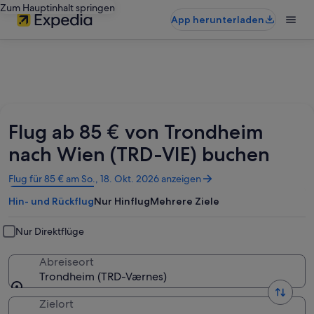
Zum Hauptinhalt springen
App herunterladen
Flug ab 85 € von Trondheim
nach Wien (TRD-VIE) buchen
Wird
Flug für 85 € am So., 18. Okt. 2026 anzeigen
in
Hin- und Rückflug
Nur Hinflug
Mehrere Ziele
einem
neuen
Fenster
Nur Direktflüge
geöffnet
Abreiseort
Trondheim (TRD-Værnes)
Zielort