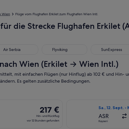
h Wien
Flüge vom Flughafen Erkilet zum Flughafen Wien Intl.
für die Strecke Flughafen Erkilet (
 Serbia
Flyviking
SunExpress
Air Serbia
Flyviking
SunExpress
nach Wien (Erkilet → Wien Intl.)
mittelt, mit einfachen Flügen (nur Hinflug) ab 102 € und Hin-
 ändern. Es gelten zusätzliche Bedingungen.
 Abflug Do., 24. Sept. ab Kayseri nach Wien, Rückflug Mo., 28.
Flug mit Pegasus
217 €
217 €
Sa., 12. Sept. -
Hin-
ASR
Hin- und Rückflug
und
vor 12 Stunden gefunden
Kayseri
Rückflug,