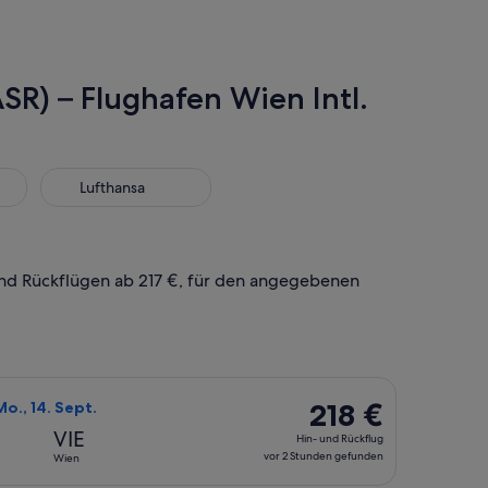
ASR) – Flughafen Wien Intl.
Lufthansa
Lufthansa
 und Rückflügen ab 217 €, für den angegebenen
 Sept., mit einem Preis von 217 €. vor 12 Stunden gefunden.
 Airlines auswählen, Abflug Sa., 12. Sept. ab Kayseri nach Wie
218 €
218 €
 Mo., 14. Sept.
Hin-
VIE
Hin- und Rückflug
und
vor 2 Stunden gefunden
Wien
Rückflug,