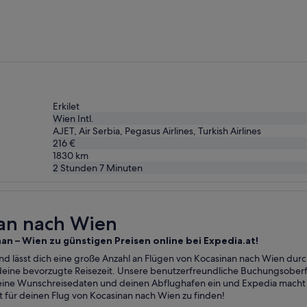
vor
1 Tag
gefunden
Erkilet
Wien Intl.
AJET, Air Serbia, Pegasus Airlines, Turkish Airlines
216 €
1830
km
2 Stunden 7 Minuten
nan nach Wien
nan – Wien zu günstigen Preisen online bei Expedia.at!
nd lässt dich eine große Anzahl an Flügen von Kocasinan nach Wien durc
 deine bevorzugte Reisezeit. Unsere benutzerfreundliche Buchungsoberf
ine Wunschreisedaten und deinen Abflughafen ein und Expedia macht d
 für deinen Flug von Kocasinan nach Wien zu finden!