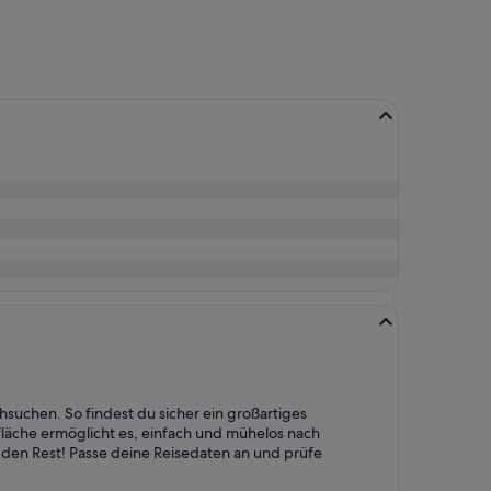
vor
2 Stunden
gefunden
hsuchen. So findest du sicher ein großartiges
läche ermöglicht es, einfach und mühelos nach
en Rest! Passe deine Reisedaten an und prüfe