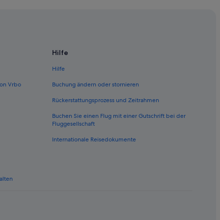
IE)
(VIE)
E)
nach Wien (VIE)
Hilfe
VIE)
Hilfe
Wien (VIE)
on Vrbo
Buchung ändern oder stornieren
ien (VIE)
Rückerstattungsprozess und Zeitrahmen
 (VIE)
Buchen Sie einen Flug mit einer Gutschrift bei der
(VIE)
Fluggesellschaft
IE)
Internationale Reisedokumente
VIE)
ien (VIE)
alten
ien (VIE)
IE)
n (VIE)