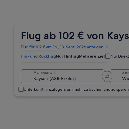
Flug ab 102 € von Kay
Wird
Flug für 102 € am So., 13. Sept. 2026 anzeigen
in
Hin- und Rückflug
Nur Hinflug
Mehrere Ziele
Nur Direk
einem
neuen
Fenster
Abreiseort
Zie
geöffnet
Unterkunft hinzufügen, um mehr zu buchen und zu sparen