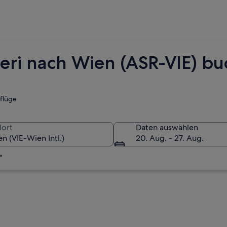
seri nach Wien (ASR-VIE) b
tflüge
lort
Daten auswählen
20. Aug. - 27. Aug.
*