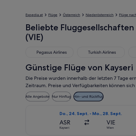
Expedia.at
Flüge
Österreich
Niederösterreich
Flüge nac
Beliebte Fluggesellschaften 
(VIE)
Pegasus Airlines
Turkish Airlines
Air
Pegasus Airlines
Turkish Airlines
Günstige Flüge von Kayseri 
Die Preise wurden innerhalb der letzten 7 Tage er
Zeitraum. Preise und Verfügbarkeiten können sich
Alle Angebote
Nur Hinflug
Hin- und Rückflug
Flug mit Pegasus Airlines auswählen,
Do., 24. Sept. - Mo., 28. Sept.
ASR
VIE
Kayseri
Wien