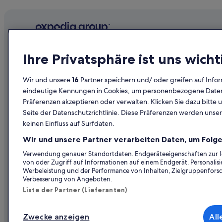
Flüge von Cagliari (CAG) nach Wien (VIE)
Flüge von Köln (CGN) nach Wien (VIE)
Flüge von Cleveland (CLE) nach Wien (VIE)
Flüge von Chiang Mai (CNX) nach Wien (VIE)
Unternehmen
Erkunden
Ihre Privatsphäre ist uns wicht
Flüge von Cincinnati (CVG) nach Wien (VIE)
Über uns
Reiseführer
Flüge von Dubrovnik (DBV) nach Wien (VIE)
Wir und unsere
16
Partner speichern und/ oder greifen auf Infor
Jobs
Hotels in Ös
eindeutige Kennungen in Cookies, um personenbezogene Daten 
Flüge von Denver (DEN) nach Wien (VIE)
Präferenzen akzeptieren oder verwalten. Klicken Sie dazu bitte 
Unterkunft registrieren
Ferienwohn
Flüge von Portoferraio (EBA) nach Wien (VIE)
Seite der Datenschutzrichtlinie. Diese Präferenzen werden unser
Partnerschaften
Städtereise
keinen Einfluss auf Surfdaten.
Flüge von Erfurt (ERF) nach Wien (VIE)
Werbung
Flüge in Öst
Flüge von Evenes (EVE) nach Wien (VIE)
Wir und unsere Partner verarbeiten Daten, um Folge
Presse
Mietwagen 
Flüge von Florianópolis (FLN) nach Wien (VIE)
Verwendung genauer Standortdaten. Endgeräteeigenschaften zur Ide
von oder Zugriff auf Informationen auf einem Endgerät. Personali
Alle Unterku
Flüge von Frankfurt (FRA) nach Wien (VIE)
Werbeleistung und der Performance von Inhalten, Zielgruppenfors
Verbesserung von Angeboten.
Flüge von Patras (GPA) nach Wien (VIE)
Liste der Partner (Lieferanten)
Flüge von Granada (GRX) nach Wien (VIE)
Flüge von Genf (GVA) nach Wien (VIE)
Zwecke anzeigen
All