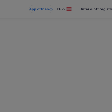
•
App öffnen
EUR
Unterkunft registr