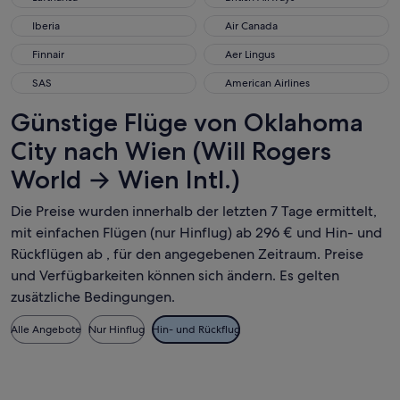
Iberia
Air Canada
Iberia
Air Canada
Finnair
Aer Lingus
Finnair
Aer Lingus
SAS
American Airlines
SAS
American Airlines
Günstige Flüge von Oklahoma
City nach Wien (Will Rogers
World → Wien Intl.)
Die Preise wurden innerhalb der letzten 7 Tage ermittelt,
mit einfachen Flügen (nur Hinflug) ab 296 € und Hin- und
Rückflügen ab , für den angegebenen Zeitraum. Preise
und Verfügbarkeiten können sich ändern. Es gelten
zusätzliche Bedingungen.
Alle Angebote
Nur Hinflug
Hin- und Rückflug