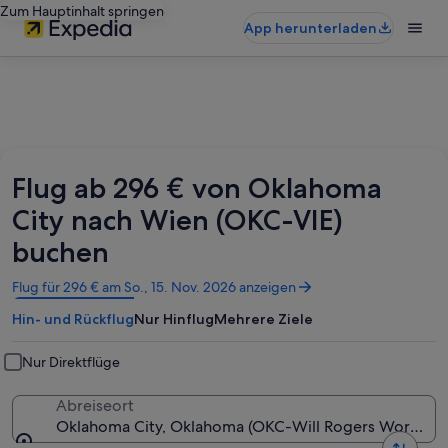
Zum Hauptinhalt springen
App herunterladen
Flug ab 296 € von Oklahoma
City nach Wien (OKC-VIE)
buchen
Wird
Flug für 296 € am So., 15. Nov. 2026 anzeigen
in
Hin- und Rückflug
Nur Hinflug
Mehrere Ziele
einem
neuen
Fenster
Nur Direktflüge
geöffnet
Abreiseort
Oklahoma City, Oklahoma (OKC-Will Rogers World)