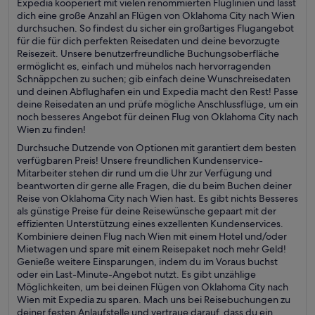
Expedia kooperiert mit vielen renommierten Fluglinien und lässt
dich eine große Anzahl an Flügen von Oklahoma City nach Wien
durchsuchen. So findest du sicher ein großartiges Flugangebot
für die für dich perfekten Reisedaten und deine bevorzugte
Reisezeit. Unsere benutzerfreundliche Buchungsoberfläche
ermöglicht es, einfach und mühelos nach hervorragenden
Schnäppchen zu suchen; gib einfach deine Wunschreisedaten
und deinen Abflughafen ein und Expedia macht den Rest! Passe
deine Reisedaten an und prüfe mögliche Anschlussflüge, um ein
noch besseres Angebot für deinen Flug von Oklahoma City nach
Wien zu finden!
Durchsuche Dutzende von Optionen mit garantiert dem besten
verfügbaren Preis! Unsere freundlichen Kundenservice-
Mitarbeiter stehen dir rund um die Uhr zur Verfügung und
beantworten dir gerne alle Fragen, die du beim Buchen deiner
Reise von Oklahoma City nach Wien hast. Es gibt nichts Besseres
als günstige Preise für deine Reisewünsche gepaart mit der
effizienten Unterstützung eines exzellenten Kundenservices.
Kombiniere deinen Flug nach Wien mit einem Hotel und/oder
Mietwagen und spare mit einem Reisepaket noch mehr Geld!
Genieße weitere Einsparungen, indem du im Voraus buchst
oder ein Last-Minute-Angebot nutzt. Es gibt unzählige
Möglichkeiten, um bei deinen Flügen von Oklahoma City nach
Wien mit Expedia zu sparen. Mach uns bei Reisebuchungen zu
deiner festen Anlaufstelle und vertraue darauf, dass du ein