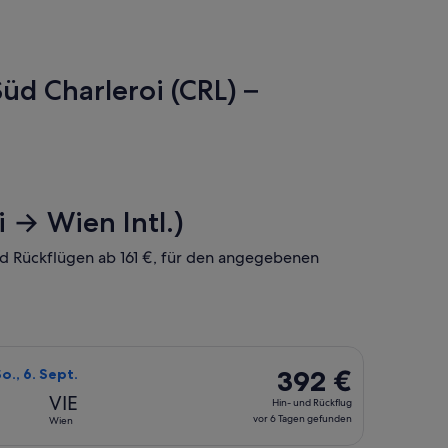
Süd Charleroi (CRL) –
 → Wien Intl.)
und Rückflügen ab 161 €, für den angegebenen
it einem Preis von 161 €. vor 3 Tagen gefunden.
sica auswählen, Abflug So., 23. Aug. ab Charleroi nach Wien, R
392 €
392 €
So., 6. Sept.
Hin-
VIE
Hin- und Rückflug
und
vor 6 Tagen gefunden
Wien
Rückflug,