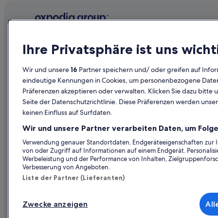
Flüge von Burlington (BTV) nach Wien (VIE)
Flüge von Kairo (CAI) nach Wien (VIE)
Flüge von Köln (CGN) nach Wien (VIE)
Unternehmen
Erkunden
Ihre Privatsphäre ist uns wicht
Flüge von Charleston (CHS) nach Wien (VIE)
Über uns
Reiseführer
Flüge von Colombo (CMB) nach Wien (VIE)
Wir und unsere
16
Partner speichern und/ oder greifen auf Infor
Jobs
Hotels in Ös
eindeutige Kennungen in Cookies, um personenbezogene Daten 
Flüge von Cairns (CNS) nach Wien (VIE)
Präferenzen akzeptieren oder verwalten. Klicken Sie dazu bitte 
Unterkunft registrieren
Ferienwohn
Flüge von Cucuta (CUC) nach Wien (VIE)
Seite der Datenschutzrichtlinie. Diese Präferenzen werden unser
Partnerschaften
Städtereise
keinen Einfluss auf Surfdaten.
Flüge von Davao (DVO) nach Wien (VIE)
Werbung
Flüge in Öst
Flüge von Elat (ETH) nach Wien (VIE)
Wir und unsere Partner verarbeiten Daten, um Folge
Presse
Mietwagen 
Flüge von Frankfurt (FRA) nach Wien (VIE)
Verwendung genauer Standortdaten. Endgeräteeigenschaften zur Ide
von oder Zugriff auf Informationen auf einem Endgerät. Personali
Alle Unterku
Flüge von Rio de Janeiro (GIG) nach Wien (VIE)
Werbeleistung und der Performance von Inhalten, Zielgruppenfors
Verbesserung von Angeboten.
Flüge von Patras (GPA) nach Wien (VIE)
Liste der Partner (Lieferanten)
Flüge von Hamburg (HAM) nach Wien (VIE)
Flüge von Hohenems (HOH) nach Wien (VIE)
Zwecke anzeigen
All
© 2026 Expedia, Inc., ein Unternehmen der Expedia
Flüge von Ibiza (IBZ) nach Wien (VIE)