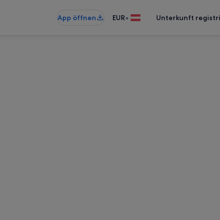
•
App öffnen
EUR
Unterkunft registr