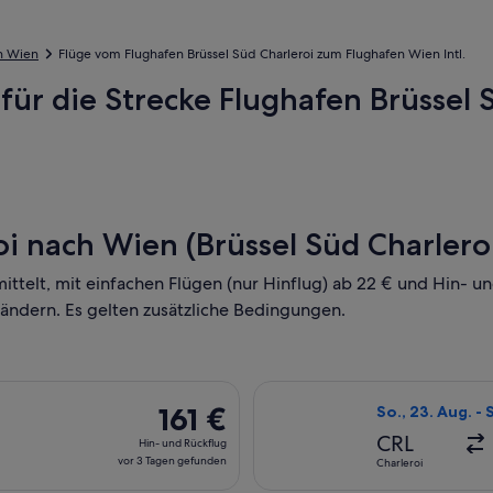
h Wien
Flüge vom Flughafen Brüssel Süd Charleroi zum Flughafen Wien Intl.
für die Strecke Flughafen Brüssel 
i nach Wien (Brüssel Süd Charleroi
mittelt, mit einfachen Flügen (nur Hinflug) ab 22 € und Hin- 
 ändern. Es gelten zusätzliche Bedingungen.
o., 17. Aug. ab Charleroi nach Wien, Rückflug Mo., 24. Aug., m
Flug mit Air Cor
161 €
161 €
So., 23. Aug. - 
Hin-
CRL
Hin- und Rückflug
und
vor 3 Tagen gefunden
Charleroi
Rückflug,