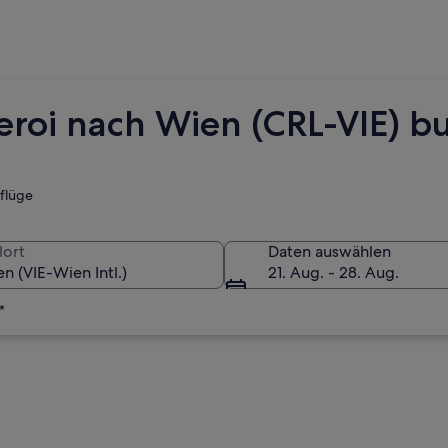
leroi nach Wien (CRL-VIE) 
tflüge
lort
Daten auswählen
21. Aug. - 28. Aug.
*