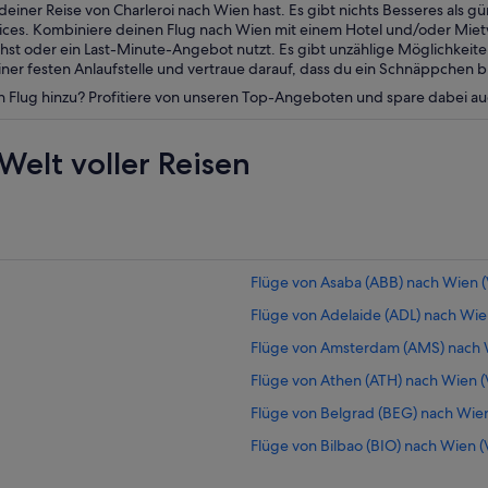
einer Reise von Charleroi nach Wien hast. Es gibt nichts Besseres als g
vices. Kombiniere deinen Flug nach Wien mit einem Hotel und/oder Mi
t oder ein Last-Minute-Angebot nutzt. Es gibt unzählige Möglichkeite
er festen Anlaufstelle und vertraue darauf, dass du ein Schnäppchen b
n Flug hinzu? Profitiere von unseren Top-Angeboten und spare dabei a
Welt voller Reisen
Flüge von Asaba (ABB) nach Wien (
Flüge von Adelaide (ADL) nach Wie
Flüge von Amsterdam (AMS) nach W
Flüge von Athen (ATH) nach Wien (
Flüge von Belgrad (BEG) nach Wien
Flüge von Bilbao (BIO) nach Wien (
Flüge von Brunswick (BQK) nach Wi