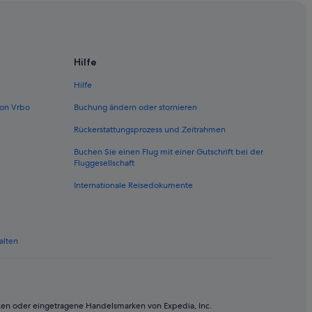
en (VIE)
(VIE)
ien (VIE)
Hilfe
E)
Hilfe
h Wien (VIE)
on Vrbo
Buchung ändern oder stornieren
Wien (VIE)
Rückerstattungsprozess und Zeitrahmen
ien (VIE)
Buchen Sie einen Flug mit einer Gutschrift bei der
(VIE)
Fluggesellschaft
en (VIE)
Internationale Reisedokumente
 (VIE)
ien (VIE)
alten
n (VIE)
h Wien (VIE)
en (VIE)
ken oder eingetragene Handelsmarken von Expedia, Inc.
E)