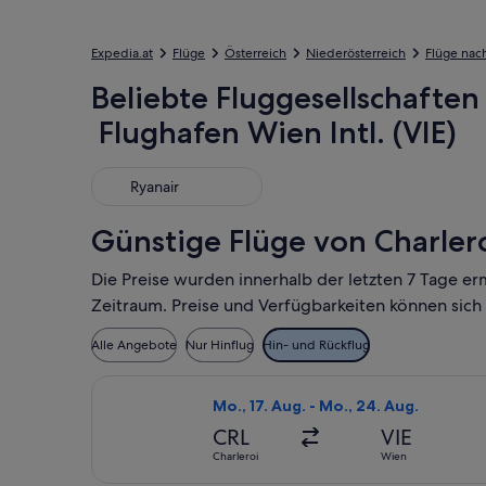
Expedia.at
Flüge
Österreich
Niederösterreich
Flüge nac
Beliebte Fluggesellschaften 
Flughafen Wien Intl. (VIE)
Ryanair
Ryanair
Günstige Flüge von Charlero
Die Preise wurden innerhalb der letzten 7 Tage er
Zeitraum. Preise und Verfügbarkeiten können sich
Alle Angebote
Nur Hinflug
Hin- und Rückflug
Flug mit Ryanair auswählen, Abflug M
Mo., 17. Aug. - Mo., 24. Aug.
CRL
VIE
Charleroi
Wien