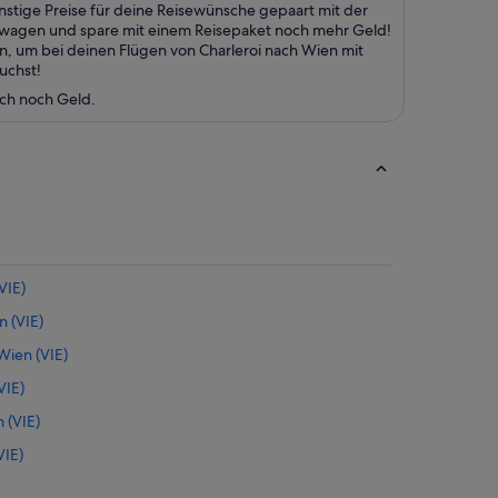
ünstige Preise für deine Reisewünsche gepaart mit der
etwagen und spare mit einem Reisepaket noch mehr Geld!
n, um bei deinen Flügen von Charleroi nach Wien mit
uchst!
uch noch Geld.
VIE)
n (VIE)
ien (VIE)
VIE)
 (VIE)
VIE)
en (VIE)