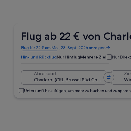
Flug ab 22 € von Char
Wird
Flug für 22 € am Mo., 28. Sept. 2026 anzeigen
in
Hin- und Rückflug
Nur Hinflug
Mehrere Ziele
Nur Direk
einem
neuen
Fenster
Abreiseort
Zie
geöffnet
Unterkunft hinzufügen, um mehr zu buchen und zu sparen