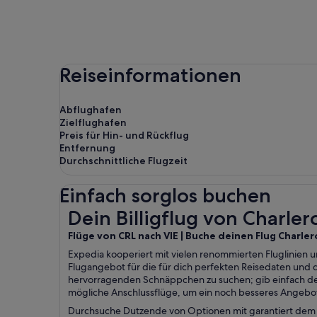
Reiseinformationen
Abflughafen
Zielflughafen
Preis für Hin- und Rückflug
Entfernung
Durchschnittliche Flugzeit
Einfach sorglos buchen
Dein Billigflug von Charleroi nach Wien
Dein Billigflug von Charle
Flüge von CRL nach VIE | Buche deinen Flug Charler
Expedia kooperiert mit vielen renommierten Fluglinien u
Flugangebot für die für dich perfekten Reisedaten und
hervorragenden Schnäppchen zu suchen; gib einfach de
mögliche Anschlussflüge, um ein noch besseres Angebot 
Durchsuche Dutzende von Optionen mit garantiert dem b