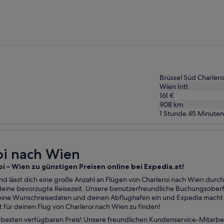
vor
6 Tagen
gefunden
Brüssel Süd Charlero
Wien Intl.
161 €
908
km
1 Stunde 45 Minuten
roi nach Wien
oi – Wien zu günstigen Preisen online bei Expedia.at!
nd lässt dich eine große Anzahl an Flügen von Charleroi nach Wien durch
 deine bevorzugte Reisezeit. Unsere benutzerfreundliche Buchungsoberf
ine Wunschreisedaten und deinen Abflughafen ein und Expedia macht d
für deinen Flug von Charleroi nach Wien zu finden!
esten verfügbaren Preis! Unsere freundlichen Kundenservice-Mitarbei