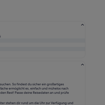
vor
6 Tagen
gefunden
i
suchen. So findest du sicher ein großartiges
läche ermöglicht es, einfach und mühelos nach
en Rest! Passe deine Reisedaten an und prüfe
ter stehen dir rund um die Uhr zur Verfügung und