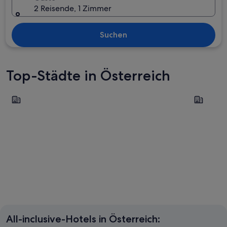
2 Reisende, 1 Zimmer
Suchen
Top-Städte in Österreich
Saalbach-Hinterglemm
Zell am Se
Saalbach-Hinterglemm
Zell am
All-inclusive-Hotels in Österreich: