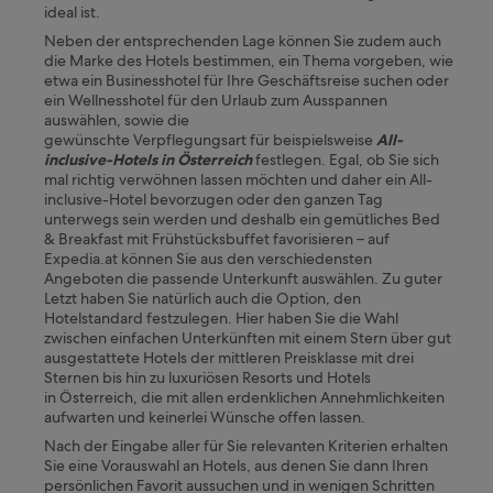
T
ideal ist.
e
Neben der entsprechenden Lage können Sie zudem auch
m
die Marke des Hotels bestimmen, ein Thema vorgeben, wie
p
etwa ein Businesshotel für Ihre Geschäftsreise suchen oder
e
ein Wellnesshotel für den Urlaub zum Ausspannen
r
auswählen, sowie die
a
gewünschte Verpflegungsart für beispielsweise
All-
t
inclusive-Hotels in Österreich
festlegen. Egal, ob Sie sich
u
mal richtig verwöhnen lassen möchten und daher ein All-
r
inclusive-Hotel bevorzugen oder den ganzen Tag
e
unterwegs sein werden und deshalb ein gemütliches Bed
n
& Breakfast mit Frühstücksbuffet favorisieren – auf
e
Expedia.at können Sie aus den verschiedensten
i
Angeboten die passende Unterkunft auswählen. Zu guter
n
Letzt haben Sie natürlich auch die Option, den
e
Hotelstandard festzulegen. Hier haben Sie die Wahl
c
zwischen einfachen Unterkünften mit einem Stern über gut
h
ausgestattete Hotels der mittleren Preisklasse mit drei
t
Sternen bis hin zu luxuriösen Resorts und Hotels
e
in
Österreich,
die mit allen erdenklichen Annehmlichkeiten
s
aufwarten und keinerlei Wünsche offen lassen.
H
i
Nach der Eingabe aller für Sie relevanten Kriterien erhalten
g
Sie eine Vorauswahl an Hotels, aus denen Sie dann Ihren
h
persönlichen Favorit aussuchen und in wenigen Schritten