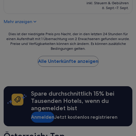
e
Preis
inkl. Steuern & Gebühren
ß
s
beträgt
6. Sept.–7. Sept.
e
h
527 €
r
e
r
Mehr anzeigen
r
e
v
i
o
Dies
Dies ist der niedrigste Preis pro Nacht, der in den letzten 24 Stunden für
c
r
einen Aufenthalt mit 1 Übernachtung von 2 Erwachsenen gefunden wurde.
ist
h
Preise und Verfügbarkeiten können sich ändern. Es können zusätzliche
r
der
b
Bedingungen gelten.
a
niedrigste
a
g
Preis
r
e
Alle Unterkünfte anzeigen
pro
u
n
Nacht,
n
d
der
d
!
in
a
!
den
u
“
letzten
c
Spare durchschnittlich 15% bei
24 Stunden
h
für
Tausenden Hotels, wenn du
d
einen
angemeldet bist
e
Aufenthalt
r
mit
Anmelden
Jetzt kostenlos registrieren
H
1 Übernachtung
o
von
p
2 Erwachsenen
Österreich: Top-