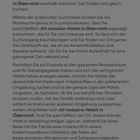
c
in Österreich
innerhalb kürzester Zeit finden und gleich
h
buchen.
t
Mittels der praktischen Suchmaske können Sie die
e
Hotelsuche genau so zu personalisieren, dass Sie
r
ausschließlich
All-inclusive-Hotels in Österreich
angezeigt
r
bekommen, die für Sie von Interesse sind. So lässt sich der
a
Suchvorgang beschleunigen und Sie finden vor Ort genau
s
die Unterkunft vor, die all die Annehmlichkeiten und
s
Aspekte aufweist, die für Sie bei Ihrem Aufenthalt für eine
e
gelungene Zeit relevant sind.
w
a
Nachdem Sie auf Expedia.at den geplanten Reisezeitraum
r
und Ihr Ziel eingegeben haben und sich die verfügbaren
b
Hotels haben anzeigen lassen, können Sie mittels der
e
übersichtlichen Karte nach Unterkünften in der präferierten
i
Umgebung suchen und so die genaue Lage des Hotels
d
vorgeben. Je nachdem, ob Sie aus beruflichen Gründen
e
anreisen wollen, mit der Familie unterwegs sind oder
n
einfach einmal in einer anderen Umgebung ausspannen
h
wollen, empfehlen sich
All-inclusive-Hotels in
e
Österreich
.
Sind Sie geschäftlich vor Ort, bietet sich ein
i
Hotel in verkehrsgünstiger Lage an, während bei einer
ß
Reise mit der Familie eine Unterkunft in einem
e
kinderfreundlichen Umfeld in der Nähe der
n
bedeutendsten Attraktionen und Sehenswürdigkeiten