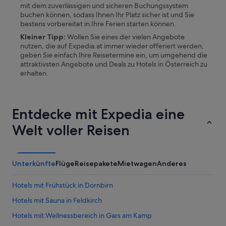
l
mit dem zuverlässigen und sicheren Buchungssystem
i
buchen können, sodass Ihnen Ihr Platz sicher ist und Sie
g
bestens vorbereitet in Ihre Ferien starten können.
h
Kleiner Tipp:
Wollen Sie eines der vielen Angebote
t
nutzen, die auf Expedia.at immer wieder offeriert werden,
.
geben Sie einfach Ihre Reisetermine ein, um umgehend die
D
attraktivsten Angebote und Deals zu Hotels in
Österreich
zu
i
erhalten.
e
Z
i
m
Entdecke mit Expedia eine
m
e
Welt voller Reisen
r
w
a
r
Unterkünfte
Flüge
Reisepakete
Mietwagen
Anderes
e
n
Hotels mit Frühstück in Dornbirn
e
b
Hotels mit Sauna in Feldkirch
e
n
Hotels mit Wellnessbereich in Gars am Kamp
f