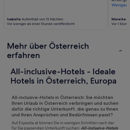
u
Weniger
m
d
i
Isabelle
Aufenthalt von 13 Nächten
Mareike
Au
e
Vor weniger als einer Stunde veröffentlicht
Vor 1 Stund
E
c
k
e
Mehr über Österreich
.
erfahren
D
e
r
P
All-inclusive-Hotels - Ideale
o
Hotels in Österreich, Europa
o
l
a
u
All-inclusive-Hotels in Österreich: Sie möchten
f
Ihren Urlaub in Österreich verbringen und suchen
d
dafür die richtige Unterkunft, die genau zu Ihnen
e
und Ihren Ansprüchen und Bedürfnissen passt?
r
D
Auf Expedia.at können Sie in wenigen Schritten nach der
a
für Sie passenden Unterkunft suchen:
All-inclusive-Hotels