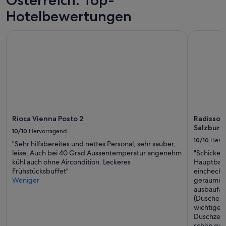
-
gefunden
o
wurde.
Hotelbewertungen
n
Preise
-
und
Rioca Vienna Posto 2
Radisson B
H
Verfügbarkeiten
o
können
p
sich
-
ändern.
o
Es
f
können
f
zusätzliche
-
Bedingungen
B
gelten.
u
Rioca Vienna Posto 2
Radisson
s
Salzburg
10/10
Hervorragend
h
10/10
Herv
"Sehr hilfsbereites und nettes Personal, sehr sauber,
ä
leise, Auch bei 40 Grad Aussentemperatur angenehm
"Schickes 
l
kühl auch ohne Aircondition. Leckeres
Hauptbahn
t
Frühstücksbuffet"
einchecke
d
Weniger
geräumig u
i
ausbaufäh
r
(Dusche un
e
wichtigen
k
Duschzeug
t
schön gew