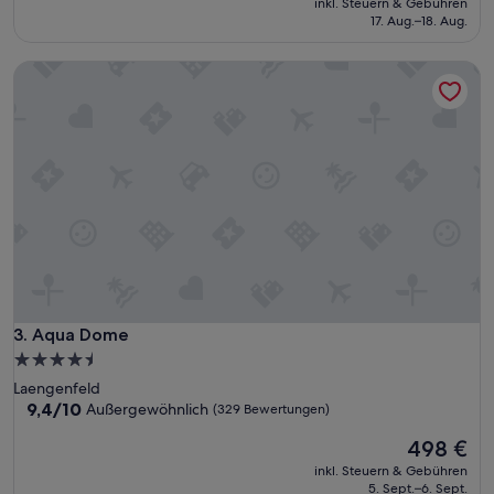
inkl. Steuern & Gebühren
i
beträgt
17. Aug.–18. Aug.
n
133 €
e
Aqua Dome
s
u
p
e
r
L
a
g
e
–
v
i
e
l
Aqua Dome
3. Aqua Dome
e
4.5-
S
Sterne-
Laengenfeld
e
Unterkunft
9.4
9,4/10
Außergewöhnlich
(329 Bewertungen)
h
von
e
Der
498 €
10,
n
Preis
Außergewöhnlich,
s
inkl. Steuern & Gebühren
beträgt
(329
5. Sept.–6. Sept.
w