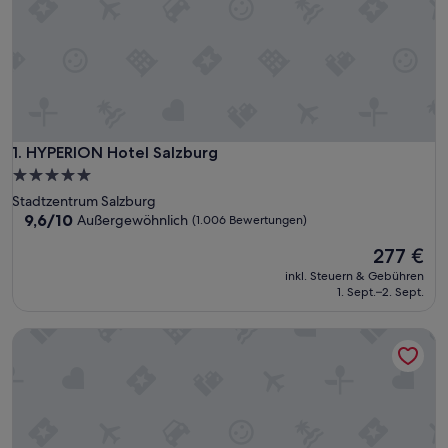
HYPERION Hotel Salzburg
1. HYPERION Hotel Salzburg
5.0-
Sterne-
Stadtzentrum Salzburg
Unterkunft
9.6
9,6/10
Außergewöhnlich
(1.006 Bewertungen)
von
Der
277 €
10,
Preis
Außergewöhnlich,
inkl. Steuern & Gebühren
beträgt
(1.006
1. Sept.–2. Sept.
277 €
Bewertungen)
Hotel Grand Ferdinand Vienna