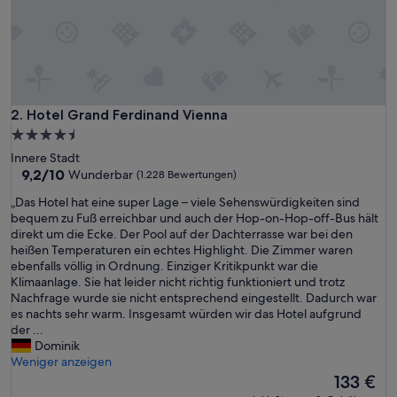
Hotel Grand Ferdinand Vienna
2. Hotel Grand Ferdinand Vienna
4.5-
Sterne-
Innere Stadt
Unterkunft
9.2
9,2/10
Wunderbar
(1.228 Bewertungen)
von
„
„Das Hotel hat eine super Lage – viele Sehenswürdigkeiten sind
10,
D
bequem zu Fuß erreichbar und auch der Hop-on-Hop-off-Bus hält
Wunderbar,
a
direkt um die Ecke. Der Pool auf der Dachterrasse war bei den
(1.228
s
heißen Temperaturen ein echtes Highlight. Die Zimmer waren
Bewertungen)
H
ebenfalls völlig in Ordnung. Einziger Kritikpunkt war die
o
Klimaanlage. Sie hat leider nicht richtig funktioniert und trotz
t
Nachfrage wurde sie nicht entsprechend eingestellt. Dadurch war
e
es nachts sehr warm. Insgesamt würden wir das Hotel aufgrund
l
der ...
h
Dominik
a
Weniger anzeigen
t
Der
133 €
e
Preis