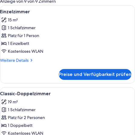
Anzeige von 9 von 9 Zimmern
Zimmer
Alle
Ein Hotelzimmer mit Bett, Sessel, Sch
11
Einzelzimmer
Fotos
15 m²
für
1 Schlafzimmer
Einzelzimmer
anzeigen
Platz für 1 Person
1 Einzelbett
Kostenloses WLAN
Weitere
Weitere Details
Details
für
Preise und Verfügbarkeit prüfen
Einzelzimmer
Alle
Ein Hotelzimmer mit einem großen Bett
20
Classic-Doppelzimmer
Fotos
19 m²
für
1 Schlafzimmer
Classic-
Doppelzimmer
Platz für 2 Personen
anzeigen
1 Doppelbett
Kostenloses WLAN