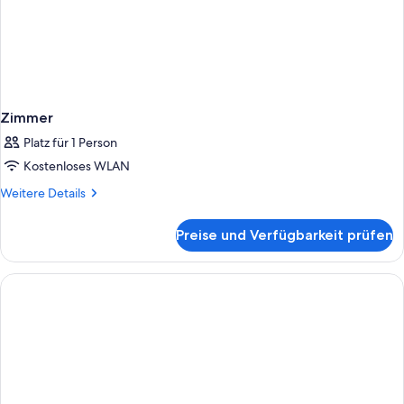
Zimmer
Platz für 1 Person
Kostenloses WLAN
Weitere
Weitere Details
Details
für
Preise und Verfügbarkeit prüfen
Zimmer