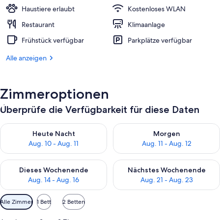
Haustiere erlaubt
Kostenloses WLAN
Restaurant
Klimaanlage
Frühstück verfügbar
Parkplätze verfügbar
Alle anzeigen
Zimmeroptionen
Überprüfe die Verfügbarkeit für diese Daten
Überprüfe die Verfügbarkeit für heute Nacht, Aug. 10 - Aug. 11
Überprüfe die Verfügbarkeit fü
Heute Nacht
Morgen
Aug. 10 - Aug. 11
Aug. 11 - Aug. 12
Überprüfe die Verfügbarkeit für dieses Wochenende, Aug. 14 -
Überprüfe die Verfügbarkeit f
Dieses Wochenende
Nächstes Wochenende
Aug. 14 - Aug. 16
Aug. 21 - Aug. 23
Verfügbare
Alle Zimmer
1 Bett
2 Betten
Filter
für