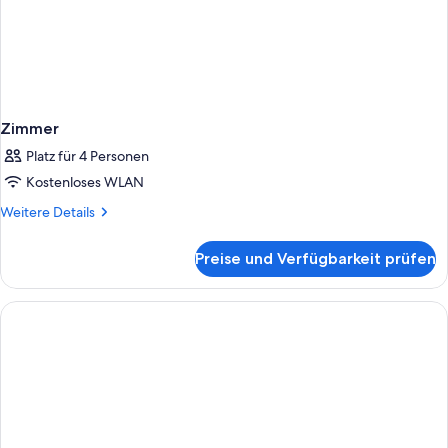
Zimmer
Platz für 4 Personen
Kostenloses WLAN
Weitere
Weitere Details
Details
für
Preise und Verfügbarkeit prüfen
Zimmer