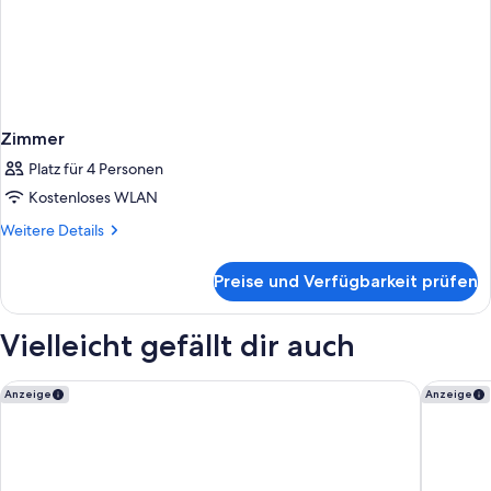
Zimmer
Platz für 4 Personen
Kostenloses WLAN
Weitere
Weitere Details
Details
für
Preise und Verfügbarkeit prüfen
Zimmer
Vielleicht gefällt dir auch
Ruby Lissi Hotel Vienna by IHG
Miiro S
Anzeige
Anzeige