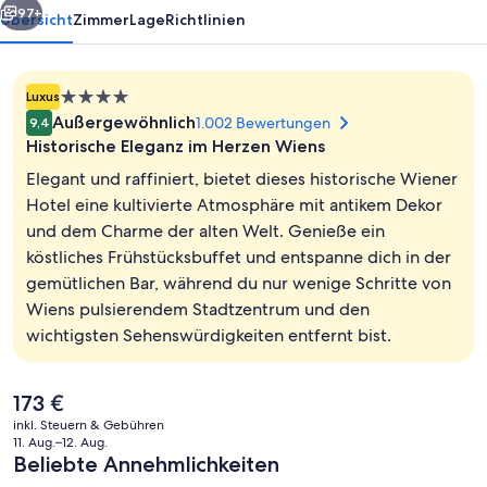
97+
Übersicht
Zimmer
Lage
Richtlinien
4.0-
Luxus
Sterne-
Außergewöhnlich
1.002 Bewertungen
9,4
Unterkunft
Historische Eleganz im Herzen Wiens
Elegant und raffiniert, bietet dieses historische Wiener
Hotel eine kultivierte Atmosphäre mit antikem Dekor
und dem Charme der alten Welt. Genieße ein
Garten
köstliches Frühstücksbuffet und entspanne dich in der
gemütlichen Bar, während du nur wenige Schritte von
Wiens pulsierendem Stadtzentrum und den
wichtigsten Sehenswürdigkeiten entfernt bist.
Der
173 €
aktuelle
inkl. Steuern & Gebühren
Preis
11. Aug.–12. Aug.
beträgt
Beliebte Annehmlichkeiten
173 €.