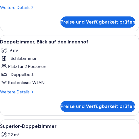
Weitere
Weitere Details
Details
für
Preise und Verfügbarkeit prüfen
Classic-
Doppelzimmer
Alle
Ein Hotelzimmer mit einem großen Bet
20
Doppelzimmer, Blick auf den Innenhof
Fotos
19 m²
für
1 Schlafzimmer
Doppelzimmer,
Blick
Platz für 2 Personen
auf
1 Doppelbett
den
Kostenloses WLAN
Innenhof
Weitere
Weitere Details
anzeigen
Details
für
Preise und Verfügbarkeit prüfen
Doppelzimmer,
Blick
auf
Alle
Ein Hotelzimmer mit einem großen Bet
20
den
Superior-Doppelzimmer
Fotos
Innenhof
22 m²
für