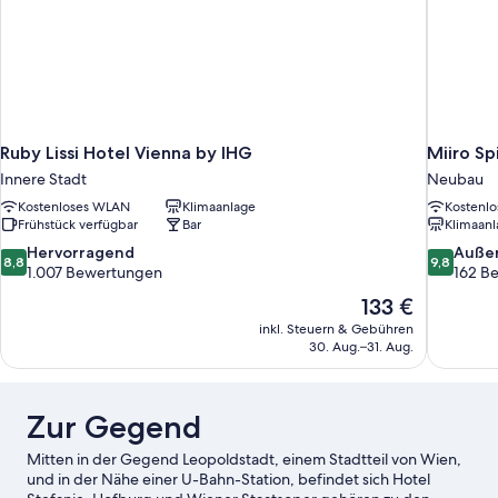
Ruby Lissi Hotel Vienna by IHG
Miiro S
Innere Stadt
Neubau
Kostenloses WLAN
Klimaanlage
Kostenl
Frühstück verfügbar
Bar
Klimaanl
8.8
9.8
Hervorragend
Auße
8,8
9,8
von
von
1.007 Bewertungen
162 B
10,
10,
Der
133 €
Hervorragend,
Außergewö
Preis
inkl. Steuern & Gebühren
1.007
162
beträgt
30. Aug.–31. Aug.
Bewertungen
Bewertun
133 €
Zur Gegend
Mitten in der Gegend Leopoldstadt, einem Stadtteil von Wien,
und in der Nähe einer U-Bahn-Station, befindet sich Hotel