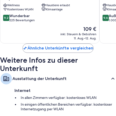
Nestroy
Innere
Wellness
Haustiere erlaubt
Hausti
Wien
Stadt
Kostenloses WLAN
Klimaanlage
Klimaa
Leopoldstadt
9.2
9.6
Wunderbar
Auß
9,2
9,6
von
von
225 Bewertungen
1.00
10,
10,
Der
109 €
Wunderbar,
Außerge
Preis
225
1.003
inkl. Steuern & Gebühren
beträgt
11. Aug.–12. Aug.
Bewertungen
Bewert
109 €
Ähnliche Unterkünfte vergleichen
Weitere Infos zu dieser
Unterkunft
Ausstattung der Unterkunft
Internet
In allen Zimmern verfügbar: kostenloses WLAN
In einigen öffentlichen Bereichen verfügbar: kostenloser
Internetzugang per WLAN