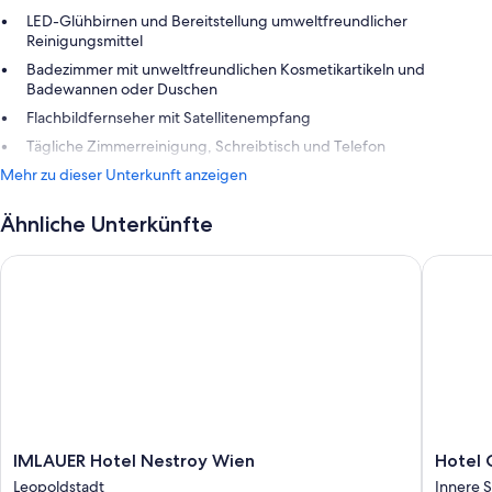
LED-Glühbirnen und Bereitstellung umweltfreundlicher
Reinigungsmittel
Badezimmer mit unweltfreundlichen Kosmetikartikeln und
Badewannen oder Duschen
Flachbildfernseher mit Satellitenempfang
Tägliche Zimmerreinigung, Schreibtisch und Telefon
Mehr zu dieser Unterkunft anzeigen
Ähnliche Unterkünfte
IMLAUER Hotel Nestroy Wien
Hotel Ca
IMLAUER
Hotel
IMLAUER Hotel Nestroy Wien
Hotel 
Hotel
Caprico
Leopoldstadt
Innere S