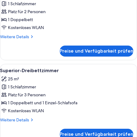
1 Schlafzimmer
Superior-
Doppelzimmer
Platz für 2 Personen
anzeigen
1 Doppelbett
Kostenloses WLAN
Weitere
Weitere Details
Details
für
Preise und Verfügbarkeit prüfen
Superior-
Doppelzimmer
Alle
Ein Hotelzimmer mit einem großen Bet
21
Superior-Dreibettzimmer
Fotos
25 m²
für
1 Schlafzimmer
Superior-
Dreibettzimmer
Platz für 3 Personen
anzeigen
1 Doppelbett und 1 Einzel-Schlafsofa
Kostenloses WLAN
Weitere
Weitere Details
Details
für
Preise und Verfügbarkeit prüfen
Superior-