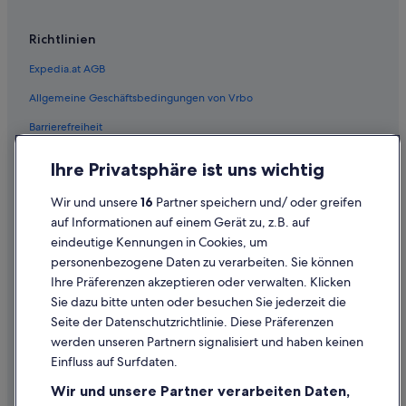
Richtlinien
Expedia.at AGB
Allgemeine Geschäftsbedingungen von Vrbo
Barrierefreiheit
Einreisebestimmungen
Ihre Privatsphäre ist uns wichtig
Datenschutzerklärung
Wir und unsere
16
Partner speichern und/ oder greifen
Cookie-Erklärung
auf Informationen auf einem Gerät zu, z.B. auf
eindeutige Kennungen in Cookies, um
Rechtliche Hinweise/Kontakt
personenbezogene Daten zu verarbeiten. Sie können
Inhaltsrichtlinien und Melden von Inhalten
Ihre Präferenzen akzeptieren oder verwalten. Klicken
Sie dazu bitte unten oder besuchen Sie jederzeit die
Hilfe
Seite der Datenschutzrichtlinie. Diese Präferenzen
werden unseren Partnern signalisiert und haben keinen
Hilfe
Einfluss auf Surfdaten.
Buchung ändern oder stornieren
Wir und unsere Partner verarbeiten Daten,
Rückerstattungsprozess und Zeitrahmen