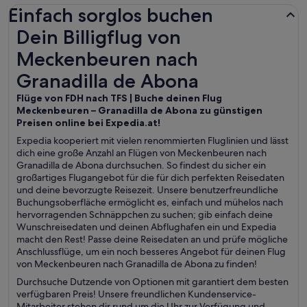
Einfach sorglos buchen
Dein Billigflug von Meckenbeuren nach Granadilla de Abo
Dein Billigflug von
Meckenbeuren nach
Granadilla de Abona
Flüge von FDH nach TFS | Buche deinen Flug
Meckenbeuren – Granadilla de Abona zu günstigen
Preisen online bei Expedia.at!
Expedia kooperiert mit vielen renommierten Fluglinien und lässt
dich eine große Anzahl an Flügen von Meckenbeuren nach
Granadilla de Abona durchsuchen. So findest du sicher ein
großartiges Flugangebot für die für dich perfekten Reisedaten
und deine bevorzugte Reisezeit. Unsere benutzerfreundliche
Buchungsoberfläche ermöglicht es, einfach und mühelos nach
hervorragenden Schnäppchen zu suchen; gib einfach deine
Wunschreisedaten und deinen Abflughafen ein und Expedia
macht den Rest! Passe deine Reisedaten an und prüfe mögliche
Anschlussflüge, um ein noch besseres Angebot für deinen Flug
von Meckenbeuren nach Granadilla de Abona zu finden!
Durchsuche Dutzende von Optionen mit garantiert dem besten
verfügbaren Preis! Unsere freundlichen Kundenservice-
Mitarbeiter stehen dir rund um die Uhr zur Verfügung und