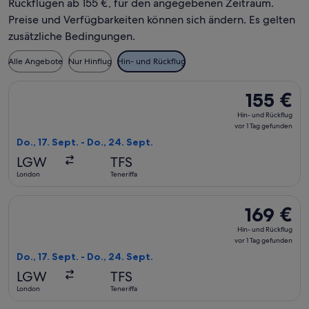
Rückflügen ab 155 €, für den angegebenen Zeitraum.
Preise und Verfügbarkeiten können sich ändern. Es gelten
zusätzliche Bedingungen.
Alle Angebote
Nur Hinflug
Hin- und Rückflug
Flug mit British Airways auswählen, Abflug Do., 17. Sept. ab 
155 €
155 €
Hin-
Hin- und Rückflug
und
vor 1 Tag gefunden
Rückflug,
Do., 17. Sept. - Do., 24. Sept.
vor
LGW
TFS
1 Tag
London
Teneriffa
gefunden
Flug mit British Airways auswählen, Abflug Do., 17. Sept. ab 
169 €
169 €
Hin-
Hin- und Rückflug
und
vor 1 Tag gefunden
Rückflug,
Do., 17. Sept. - Do., 24. Sept.
vor
LGW
TFS
1 Tag
London
Teneriffa
gefunden