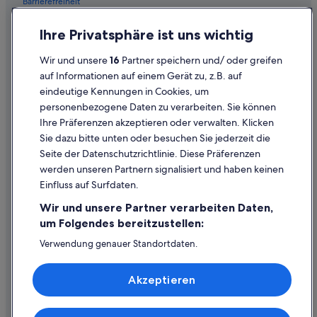
Barrierefreiheit
Einreisebestimmungen
Ihre Privatsphäre ist uns wichtig
Datenschutzerklärung
Wir und unsere
16
Partner speichern und/ oder greifen
Cookie-Erklärung
auf Informationen auf einem Gerät zu, z.B. auf
eindeutige Kennungen in Cookies, um
Rechtliche Hinweise/Kontakt
personenbezogene Daten zu verarbeiten. Sie können
Inhaltsrichtlinien und Melden von Inhalten
Ihre Präferenzen akzeptieren oder verwalten. Klicken
Sie dazu bitte unten oder besuchen Sie jederzeit die
Hilfe
Seite der Datenschutzrichtlinie. Diese Präferenzen
werden unseren Partnern signalisiert und haben keinen
Hilfe
Einfluss auf Surfdaten.
Buchung ändern oder stornieren
Wir und unsere Partner verarbeiten Daten,
Rückerstattungsprozess und Zeitrahmen
um Folgendes bereitzustellen:
Buchen Sie einen Flug mit einer Gutschrift bei der Fluggesellschaft
Verwendung genauer Standortdaten.
Endgeräteeigenschaften zur Identifikation aktiv abfragen.
Internationale Reisedokumente
Speichern von oder Zugriff auf Informationen auf einem
Akzeptieren
Endgerät. Personalisierte Werbung und Inhalte, Messung
von Werbeleistung und der Performance von Inhalten,
Zielgruppenforschung sowie Entwicklung und
Verbesserung von Angeboten.