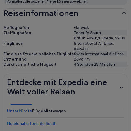
zum
Information; die aktuellen Preise können abweichen.
Fliegen
Reiseinformationen
Abflughafen
Gatwick
Zielflughafen
Tenerife South
British Airways, Iberia, Swiss
Fluglinien
International Air Lines,
easyJet
Für diese Strecke beliebte Fluglinie
Swiss International Air Lines
Entfernung
2896
km
Durchschnittliche Flugzeit
4 Stunden 23 Minuten
Entdecke mit Expedia eine
Welt voller Reisen
Unterkünfte
Flüge
Mietwagen
Hotels nahe Tenerife South