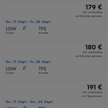
Flug mit British Airways auswählen, Abflug Do., 17. Sept. ab 
179 €
179 €
Hin-
Hin- und Rückflug
und
vor 8 Stunden gefunden
Rückflug,
Do., 17. Sept. - Fr., 25. Sept.
vor
LGW
TFS
8 Stunden
London
Teneriffa
gefunden
Flug mit British Airways auswählen, Abflug Do., 17. Sept. ab 
180 €
180 €
Hin-
Hin- und Rückflug
und
vor 8 Stunden gefunden
Rückflug,
Do., 17. Sept. - Fr., 25. Sept.
vor
LGW
TFS
8 Stunden
London
Teneriffa
gefunden
Flug mit British Airways auswählen, Abflug Do., 17. Sept. ab 
191 €
191 €
Hin-
Hin- und Rückflug
und
vor 1 Tag gefunden
Rückflug,
Do., 17. Sept. - Do., 24. Sept.
vor