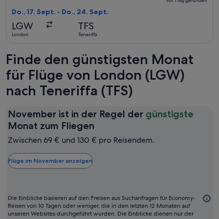
vor 1 Tag gefunden
Rückflug,
Do., 17. Sept. - Do., 24. Sept.
vor
LGW
TFS
1 Tag
London
Teneriffa
gefunden
Finde den günstigsten Monat
für Flüge von London (LGW)
nach Teneriffa (TFS)
November ist in der Regel der
günstigste
November
Monat zum Fliegen
ist
Zwischen 69 € und 130 € pro Reisendem.
in
der
Flüge im November anzeigen
Regel
der
günstigste
Die Einblicke basieren auf den Preisen aus Suchanfragen für Economy-
Monat
Reisen von 10 Tagen oder weniger, die in den letzten 12 Monaten auf
unseren Websites durchgeführt wurden. Die Einblicke dienen nur der