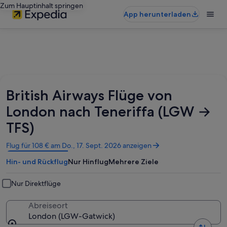
Zum Hauptinhalt springen
App herunterladen
British Airways Flüge von
London nach Teneriffa (LGW →
TFS)
Wird
Flug für 108 € am Do., 17. Sept. 2026 anzeigen
in
Hin- und Rückflug
Nur Hinflug
Mehrere Ziele
einem
neuen
Fenster
Nur Direktflüge
geöffnet
Abreiseort
London (LGW-Gatwick)