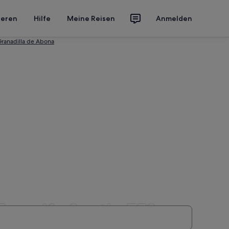
ieren
Hilfe
Meine Reisen
Anmelden
Granadilla de Abona
enerife South, TFS