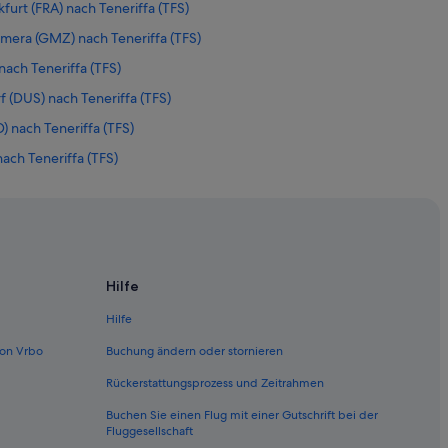
kfurt (FRA) nach Teneriffa (TFS)
omera (GMZ) nach Teneriffa (TFS)
nach Teneriffa (TFS)
 (DUS) nach Teneriffa (TFS)
) nach Teneriffa (TFS)
ach Teneriffa (TFS)
 nach Teneriffa (TFS)
neriffa (TFS)
ffa (TFS)
ffa (TFS)
Hilfe
fa (TFS)
Hilfe
eriffa (TFS)
on Vrbo
Buchung ändern oder stornieren
a (TFS)
Rückerstattungsprozess und Zeitrahmen
riffa (TFS)
Buchen Sie einen Flug mit einer Gutschrift bei der
neriffa (TFS)
Fluggesellschaft