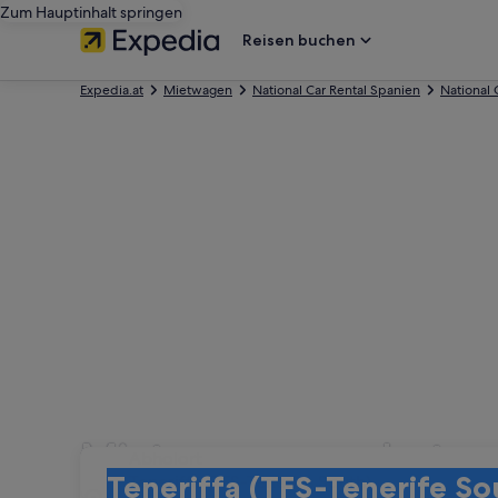
Zum Hauptinhalt springen
Reisen buchen
Expedia.at
Mietwagen
National Car Rental Spanien
National 
Mietwagenangebote von
Abholort
Abholort
Teneriffa (TFS-Tenerife South)