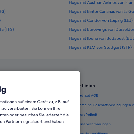
Flüge mit Austrian Airlines von Fran
FS)
Flüge mit Binter Canarias von La G
)
Flüge mit Condor von Leipzig (LEJ) 
fa (TFS)
Flüge mit Eurowings von Düsseldorf
Flüge mit Iberia von Budapest (BUD
Flüge mit KLM von Stuttgart (STR) n
Flüge mit Lufthansa von Köln (CGN)
TFS)
Flüge von Altenrhein (ACH) nach Te
Flüge von Almaty (ALA) nach Teneri
Flüge von Antalya (AYT) nach Teneri
Richtlinien
ig
Flüge von Brünn (BRQ) nach Tenerif
 Österreich
Expedia.at AGB
Flüge von Budapest (BUD) nach Ten
mationen auf einem Gerät zu, z.B. auf
terreich
Allgemeine Geschäftsbedingungen v
zu verarbeiten. Sie können Ihre
Flüge von Paris (CDG) nach Teneriff
unten oder besuchen Sie jederzeit die
ungen Österreich
Barrierefreiheit
Flüge von Charleroi (CRL) nach Tene
en Partnern signalisiert und haben
n Österreich
Einreisebestimmungen
S)
Flüge von Düsseldorf (DUS) nach Te
erreich
Datenschutzerklärung