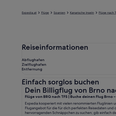
Expedia.at
Flüge
Spanien
Kanarische Inseln
Flüge nach T
Reiseinformationen
Abflughafen
Zielflughafen
Entfernung
Einfach sorglos buchen
Dein Billigflug von Brno nach Granadilla de Abo
Dein Billigflug von Brno n
Flüge von BRQ nach TFS | Buche deinen Flug Brno –
Expedia kooperiert mit vielen renommierten Fluglinien u
Flugangebot für die für dich perfekten Reisedaten und
hervorragenden Schnäppchen zu suchen; gib einfach de