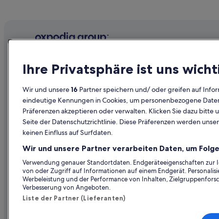
Unternehmen
Erkunden
Ihre Privatsphäre ist uns wicht
Über uns
Reiseführer
Wir und unsere
16
Partner speichern und/ oder greifen auf Infor
Jobs
Hotels in Ös
eindeutige Kennungen in Cookies, um personenbezogene Daten 
Präferenzen akzeptieren oder verwalten. Klicken Sie dazu bitte 
Unterkunft registrieren
Ferienwohn
Seite der Datenschutzrichtlinie. Diese Präferenzen werden unser
Partnerschaften
Städtereise
keinen Einfluss auf Surfdaten.
Werbung
Flüge in Öst
Wir und unsere Partner verarbeiten Daten, um Folge
Presse
Mietwagen 
Verwendung genauer Standortdaten. Endgeräteeigenschaften zur Ide
von oder Zugriff auf Informationen auf einem Endgerät. Personali
Alle Unterku
Werbeleistung und der Performance von Inhalten, Zielgruppenfors
Verbesserung von Angeboten.
Liste der Partner (Lieferanten)