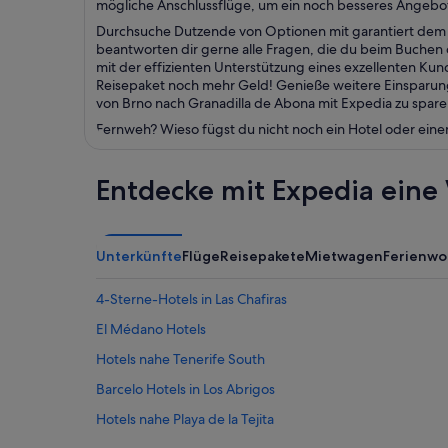
mögliche Anschlussflüge, um ein noch besseres Angebot 
Durchsuche Dutzende von Optionen mit garantiert dem b
beantworten dir gerne alle Fragen, die du beim Buchen d
mit der effizienten Unterstützung eines exzellenten K
Reisepaket noch mehr Geld! Genieße weitere Einsparung
von Brno nach Granadilla de Abona mit Expedia zu spare
Fernweh? Wieso fügst du nicht noch ein Hotel oder eine
Entdecke mit Expedia eine 
Unterkünfte
Flüge
Reisepakete
Mietwagen
Ferienw
4-Sterne-Hotels in Las Chafiras
El Médano Hotels
Hotels nahe Tenerife South
Barcelo Hotels in Los Abrigos
Hotels nahe Playa de la Tejita