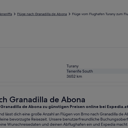
eneriffa
Flüge nach Granadilla de Abona
Flüge vom Flughafen Turany zum Flu
Turany
Tenerife South
3652
km
na
ach Granadilla de Abona
 Granadilla de Abona zu günstigen Preisen online bei Expedia.at
nd lässt dich eine große Anzahl an Flügen von Brno nach Granadilla de A
 deine bevorzugte Reisezeit. Unsere benutzerfreundliche Buchungsoberf
ine Wunschreisedaten und deinen Abflughafen ein und Expedia macht d