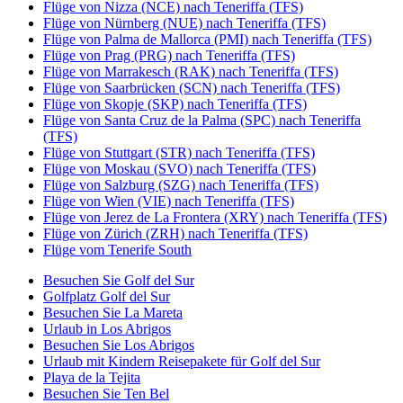
Flüge von Nizza (NCE) nach Teneriffa (TFS)
Flüge von Nürnberg (NUE) nach Teneriffa (TFS)
Flüge von Palma de Mallorca (PMI) nach Teneriffa (TFS)
Flüge von Prag (PRG) nach Teneriffa (TFS)
Flüge von Marrakesch (RAK) nach Teneriffa (TFS)
Flüge von Saarbrücken (SCN) nach Teneriffa (TFS)
Flüge von Skopje (SKP) nach Teneriffa (TFS)
Flüge von Santa Cruz de la Palma (SPC) nach Teneriffa
(TFS)
Flüge von Stuttgart (STR) nach Teneriffa (TFS)
Flüge von Moskau (SVO) nach Teneriffa (TFS)
Flüge von Salzburg (SZG) nach Teneriffa (TFS)
Flüge von Wien (VIE) nach Teneriffa (TFS)
Flüge von Jerez de La Frontera (XRY) nach Teneriffa (TFS)
Flüge von Zürich (ZRH) nach Teneriffa (TFS)
Flüge vom Tenerife South
Besuchen Sie Golf del Sur
Golfplatz Golf del Sur
Besuchen Sie La Mareta
Urlaub in Los Abrigos
Besuchen Sie Los Abrigos
Urlaub mit Kindern Reisepakete für Golf del Sur
Playa de la Tejita
Besuchen Sie Ten Bel