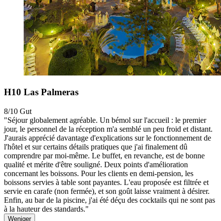
H10 Las Palmeras
8/10
Gut
"Séjour globalement agréable. Un bémol sur l'accueil : le premier
jour, le personnel de la réception m'a semblé un peu froid et distant.
J'aurais apprécié davantage d'explications sur le fonctionnement de
l'hôtel et sur certains détails pratiques que j'ai finalement dû
comprendre par moi-même. Le buffet, en revanche, est de bonne
qualité et mérite d'être souligné. Deux points d'amélioration
concernant les boissons. Pour les clients en demi-pension, les
boissons servies à table sont payantes. L'eau proposée est filtrée et
servie en carafe (non fermée), et son goût laisse vraiment à désirer.
Enfin, au bar de la piscine, j'ai été déçu des cocktails qui ne sont pas
à la hauteur des standards."
Weniger