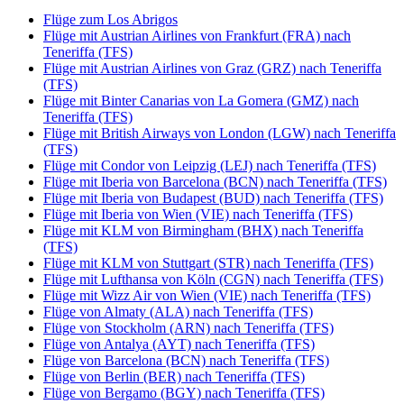
Flüge zum Los Abrigos
Flüge mit Austrian Airlines von Frankfurt (FRA) nach
Teneriffa (TFS)
Flüge mit Austrian Airlines von Graz (GRZ) nach Teneriffa
(TFS)
Flüge mit Binter Canarias von La Gomera (GMZ) nach
Teneriffa (TFS)
Flüge mit British Airways von London (LGW) nach Teneriffa
(TFS)
Flüge mit Condor von Leipzig (LEJ) nach Teneriffa (TFS)
Flüge mit Iberia von Barcelona (BCN) nach Teneriffa (TFS)
Flüge mit Iberia von Budapest (BUD) nach Teneriffa (TFS)
Flüge mit Iberia von Wien (VIE) nach Teneriffa (TFS)
Flüge mit KLM von Birmingham (BHX) nach Teneriffa
(TFS)
Flüge mit KLM von Stuttgart (STR) nach Teneriffa (TFS)
Flüge mit Lufthansa von Köln (CGN) nach Teneriffa (TFS)
Flüge mit Wizz Air von Wien (VIE) nach Teneriffa (TFS)
Flüge von Almaty (ALA) nach Teneriffa (TFS)
Flüge von Stockholm (ARN) nach Teneriffa (TFS)
Flüge von Antalya (AYT) nach Teneriffa (TFS)
Flüge von Barcelona (BCN) nach Teneriffa (TFS)
Flüge von Berlin (BER) nach Teneriffa (TFS)
Flüge von Bergamo (BGY) nach Teneriffa (TFS)