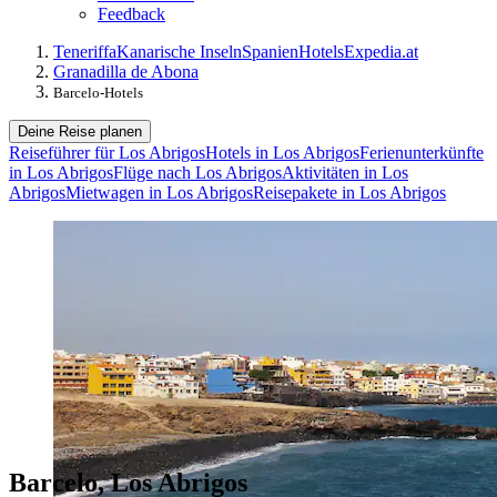
Feedback
Teneriffa
Kanarische Inseln
Spanien
Hotels
Expedia.at
Granadilla de Abona
Barcelo-Hotels
Deine Reise planen
Reiseführer für Los Abrigos
Hotels in Los Abrigos
Ferienunterkünfte
in Los Abrigos
Flüge nach Los Abrigos
Aktivitäten in Los
Abrigos
Mietwagen in Los Abrigos
Reisepakete in Los Abrigos
Barcelo, Los Abrigos