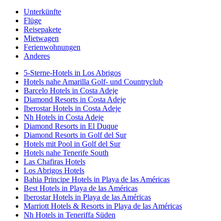
Unterkünfte
Flüge
Reisepakete
Mietwagen
Ferienwohnungen
Anderes
5-Sterne-Hotels in Los Abrigos
Hotels nahe Amarilla Golf- und Countryclub
Barcelo Hotels in Costa Adeje
Diamond Resorts in Costa Adeje
Iberostar Hotels in Costa Adeje
Nh Hotels in Costa Adeje
Diamond Resorts in El Duque
Diamond Resorts in Golf del Sur
Hotels mit Pool in Golf del Sur
Hotels nahe Tenerife South
Las Chafiras Hotels
Los Abrigos Hotels
Bahia Principe Hotels in Playa de las Américas
Best Hotels in Playa de las Américas
Iberostar Hotels in Playa de las Américas
Marriott Hotels & Resorts in Playa de las Américas
Nh Hotels in Teneriffa Süden