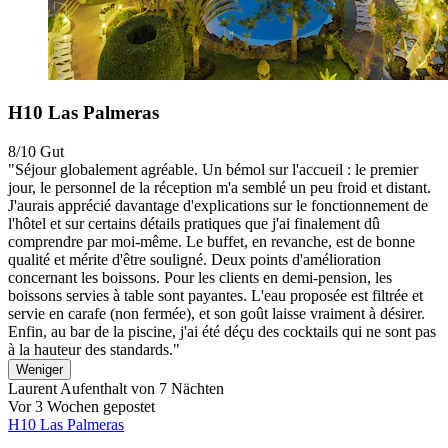
H10 Las Palmeras
8/10
Gut
"Séjour globalement agréable. Un bémol sur l'accueil : le premier
jour, le personnel de la réception m'a semblé un peu froid et distant.
J'aurais apprécié davantage d'explications sur le fonctionnement de
l'hôtel et sur certains détails pratiques que j'ai finalement dû
comprendre par moi-même. Le buffet, en revanche, est de bonne
qualité et mérite d'être souligné. Deux points d'amélioration
concernant les boissons. Pour les clients en demi-pension, les
boissons servies à table sont payantes. L'eau proposée est filtrée et
servie en carafe (non fermée), et son goût laisse vraiment à désirer.
Enfin, au bar de la piscine, j'ai été déçu des cocktails qui ne sont pas
à la hauteur des standards."
Weniger
Laurent
Aufenthalt von 7 Nächten
Vor 3 Wochen gepostet
H10 Las Palmeras