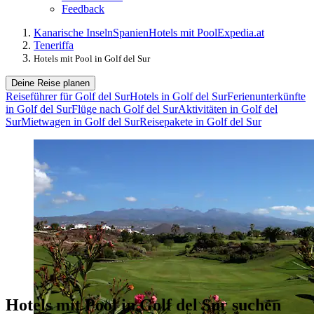
Feedback
Kanarische Inseln
Spanien
Hotels mit Pool
Expedia.at
Teneriffa
Hotels mit Pool in Golf del Sur
Deine Reise planen
Reiseführer für Golf del Sur
Hotels in Golf del Sur
Ferienunterkünfte
in Golf del Sur
Flüge nach Golf del Sur
Aktivitäten in Golf del
Sur
Mietwagen in Golf del Sur
Reisepakete in Golf del Sur
Hotels mit Pool in Golf del Sur suchen