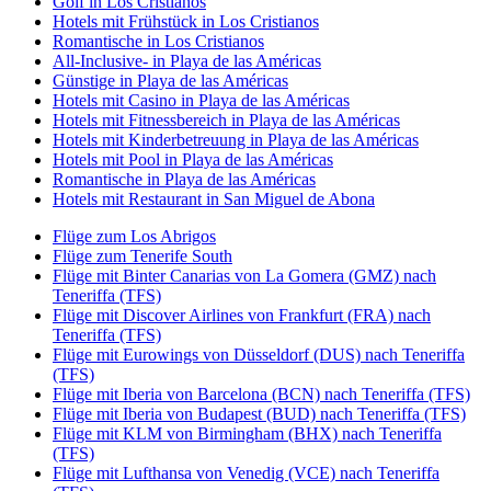
Golf in Los Cristianos
Hotels mit Frühstück in Los Cristianos
Romantische in Los Cristianos
All-Inclusive- in Playa de las Américas
Günstige in Playa de las Américas
Hotels mit Casino in Playa de las Américas
Hotels mit Fitnessbereich in Playa de las Américas
Hotels mit Kinderbetreuung in Playa de las Américas
Hotels mit Pool in Playa de las Américas
Romantische in Playa de las Américas
Hotels mit Restaurant in San Miguel de Abona
Flüge zum Los Abrigos
Flüge zum Tenerife South
Flüge mit Binter Canarias von La Gomera (GMZ) nach
Teneriffa (TFS)
Flüge mit Discover Airlines von Frankfurt (FRA) nach
Teneriffa (TFS)
Flüge mit Eurowings von Düsseldorf (DUS) nach Teneriffa
(TFS)
Flüge mit Iberia von Barcelona (BCN) nach Teneriffa (TFS)
Flüge mit Iberia von Budapest (BUD) nach Teneriffa (TFS)
Flüge mit KLM von Birmingham (BHX) nach Teneriffa
(TFS)
Flüge mit Lufthansa von Venedig (VCE) nach Teneriffa