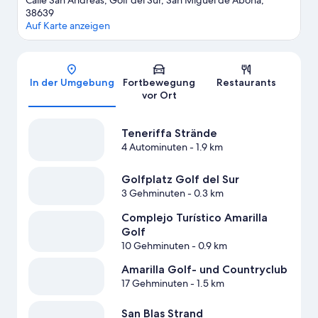
Calle San Andreas, Golf del Sur, San Miguel de Abona,
38639
Auf Karte anzeigen
Karte
In der Umgebung
Fortbewegung
Restaurants
vor Ort
Teneriffa Strände
4 Autominuten
- 1.9 km
Golfplatz Golf del Sur
3 Gehminuten
- 0.3 km
Complejo Turístico Amarilla
Golf
10 Gehminuten
- 0.9 km
Amarilla Golf- und Countryclub
17 Gehminuten
- 1.5 km
San Blas Strand