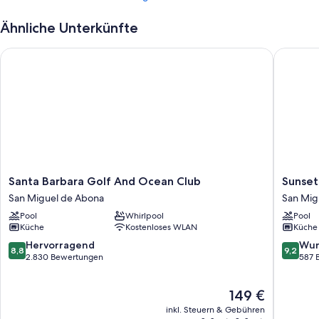
Ähnliche Unterkünfte
Santa Barbara Golf And Ocean Club
Sunset V
Santa
Sunset
Santa Barbara Golf And Ocean Club
Sunset
Barbara
View
San Miguel de Abona
San Mig
Golf
Club
Pool
Whirlpool
Pool
And
San
Küche
Kostenloses WLAN
Küche
Ocean
Miguel
Club
de
8.8
9.2
Hervorragend
Wun
8,8
9,2
San
Abona
von
von
2.830 Bewertungen
587 
Miguel
10,
10,
de
Hervorragend,
Wunder
Der
149 €
Abona
2.830
587
Preis
Bewertungen
Bewert
inkl. Steuern & Gebühren
beträgt