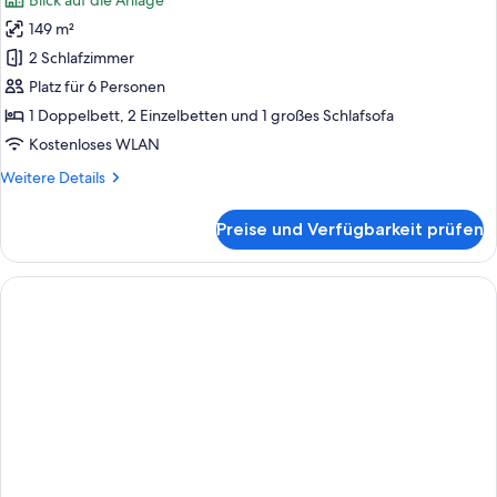
Blick auf die Anlage
für
149 m²
Familienapartment,
2 Schlafzimmer
2 Schlafzimmer
anzeigen
Platz für 6 Personen
1 Doppelbett, 2 Einzelbetten und 1 großes Schlafsofa
Kostenloses WLAN
Weitere
Weitere Details
Details
für
Preise und Verfügbarkeit prüfen
Familienapartment,
2 Schlafzimmer