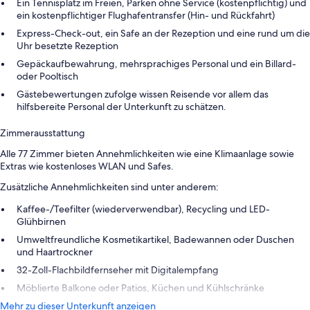
Ein Tennisplatz im Freien, Parken ohne Service (kostenpflichtig) und
ein kostenpflichtiger Flughafentransfer (Hin- und Rückfahrt)
Express-Check-out, ein Safe an der Rezeption und eine rund um die
Uhr besetzte Rezeption
Gepäckaufbewahrung, mehrsprachiges Personal und ein Billard-
oder Pooltisch
Gästebewertungen zufolge wissen Reisende vor allem das
hilfsbereite Personal der Unterkunft zu schätzen.
Zimmerausstattung
Alle 77 Zimmer bieten Annehmlichkeiten wie eine Klimaanlage sowie
Extras wie kostenloses WLAN und Safes.
Zusätzliche Annehmlichkeiten sind unter anderem:
Kaffee-/Teefilter (wiederverwendbar), Recycling und LED-
Glühbirnen
Umweltfreundliche Kosmetikartikel, Badewannen oder Duschen
und Haartrockner
32-Zoll-Flachbildfernseher mit Digitalempfang
Möblierte Balkone oder Patios, Küchen und Kühlschränke
Mehr zu dieser Unterkunft anzeigen