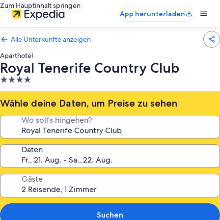
Zum Hauptinhalt springen
App herunterladen
Alle Unterkünfte anzeigen
Aparthotel
Royal Tenerife Country Club
4.0-
Sterne-
Unterkunft
Wähle deine Daten, um Preise zu sehen
Wo soll’s hingehen?
Daten
Gäste
Suchen