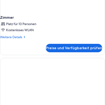
Zimmer
Platz für 10 Personen
Kostenloses WLAN
Weitere
Weitere Details
Details
für
Preise und Verfügbarkeit prüfen
Zimmer