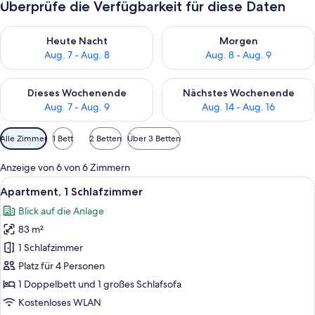
Überprüfe die Verfügbarkeit für diese Daten
Überprüfe die Verfügbarkeit für heute Nacht, Aug. 7 - Aug. 8.
Überprüfe die Verfügbarkeit f
Heute Nacht
Morgen
Aug. 7 - Aug. 8
Aug. 8 - Aug. 9
Überprüfe die Verfügbarkeit für dieses Wochenende, Aug. 7 - 
Überprüfe die Verfügbarkeit f
Dieses Wochenende
Nächstes Wochenende
Aug. 7 - Aug. 9
Aug. 14 - Aug. 16
Verfügbare
Alle Zimmer
1 Bett
2 Betten
Über 3 Betten
Filter
für
Anzeige von 6 von 6 Zimmern
Zimmer
Alle
Ein ordentlich eingerichtetes Hotelz
10
Apartment, 1 Schlafzimmer
Fotos
Blick auf die Anlage
für
83 m²
Apartment,
1
1 Schlafzimmer
Schlafzimmer
Platz für 4 Personen
anzeigen
1 Doppelbett und 1 großes Schlafsofa
Kostenloses WLAN