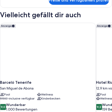
Preise und Verfügbarkeit prüfen
APARTMENT
ONE
BEDROOM
Vielleicht gefällt dir auch
Barceló Tenerife
Hotel Ri
Anzeige
Anzeige
Barceló Tenerife
Hotel Ri
San Miguel de Abona
12,9 km v
Pool
Wellness
Pool
All-inclusive verfügbar
Kinderbecken
Wellness
9.0
9.2
Wunderbar
Wund
9,0
9,2
von
von
1.000 Bewertungen
159 B