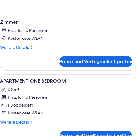
Zimmer
Platz für 10 Personen
Kostenloses WLAN
Weitere
Weitere Details
Details
für
Preise und Verfügbarkeit prüfen
Zimmer
Alle
Eigene Küche | Kühlschrank, Mikrowel
1
APARTMENT ONE BEDROOM
Fotos
56 m²
für
Platz für 10 Personen
APARTMENT
ONE
1 Doppelbett
BEDROOM
Kostenloses WLAN
anzeigen
Weitere
Weitere Details
Details
für