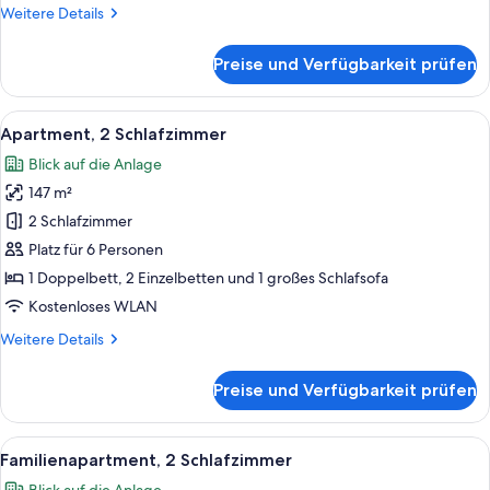
Weitere
Weitere Details
Details
für
Preise und Verfügbarkeit prüfen
Apartment,
1
Schlafzimmer
Alle
Ein Hotelzimmer mit zwei Betten, eine
13
Apartment, 2 Schlafzimmer
Fotos
Blick auf die Anlage
für
147 m²
Apartment,
2 Schlafzimmer
2 Schlafzimmer
anzeigen
Platz für 6 Personen
1 Doppelbett, 2 Einzelbetten und 1 großes Schlafsofa
Kostenloses WLAN
Weitere
Weitere Details
Details
für
Preise und Verfügbarkeit prüfen
Apartment,
2 Schlafzimmer
Alle
Ein weißes Gebäude mit einer geflieste
11
Familienapartment, 2 Schlafzimmer
Fotos