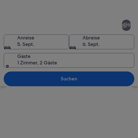
Fotos
von
Golf
9
del
Sur
Anreise
Abreise
5. Sept.
6. Sept.
Gäste
1 Zimmer, 2 Gäste
Ein Golfplatz mit Bergelandschaft un
Suchen
Karte erkunden