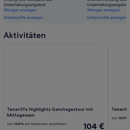
Unterhaltungsangebot.
Unterhaltungsangebot.
Weniger anzeigen
Weniger anzeigen
Unterkünfte anzeigen
Unterkünfte anzeigen
Aktivitäten
Teneriffa Highlights Ganztagestour mit Mittagessen
Teneriffa:
Teneriffa Highlights Ganztagestour mit
Teneriff
Mittagessen
Von
100%
104 €
Von
100%
der Reisenden empfohlen