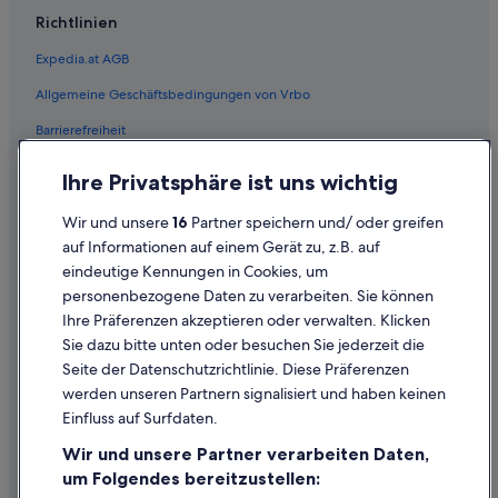
Richtlinien
Expedia.at AGB
Allgemeine Geschäftsbedingungen von Vrbo
Barrierefreiheit
Einreisebestimmungen
Ihre Privatsphäre ist uns wichtig
Datenschutzerklärung
Wir und unsere
16
Partner speichern und/ oder greifen
Cookie-Erklärung
auf Informationen auf einem Gerät zu, z.B. auf
eindeutige Kennungen in Cookies, um
Rechtliche Hinweise/Kontakt
personenbezogene Daten zu verarbeiten. Sie können
Inhaltsrichtlinien und Melden von Inhalten
Ihre Präferenzen akzeptieren oder verwalten. Klicken
Sie dazu bitte unten oder besuchen Sie jederzeit die
Hilfe
Seite der Datenschutzrichtlinie. Diese Präferenzen
werden unseren Partnern signalisiert und haben keinen
Hilfe
Einfluss auf Surfdaten.
Buchung ändern oder stornieren
Wir und unsere Partner verarbeiten Daten,
Rückerstattungsprozess und Zeitrahmen
um Folgendes bereitzustellen: