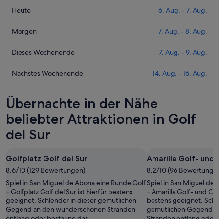
Prüfe
Heute
6. Aug. - 7. Aug.
die
Preise
Prüfe
Morgen
7. Aug. - 8. Aug.
für
die
Golf
Preise
Prüfe
Dieses Wochenende
7. Aug. - 9. Aug.
del
für
die
Sur
Golf
Preise
Prüfe
Nächstes Wochenende
14. Aug. - 16. Aug.
heute
del
für
die
Nacht,
Sur
Golf
Preise
Übernachte in der Nähe
6.
morgen
del
für
Aug.
Nacht,
Sur
Golf
beliebter Attraktionen in Golf
-
7.
dieses
del
del Sur
7.
Aug.
Wochenende,
Sur
Aug.
-
7.
am
8.
Aug.
nächsten
Golfplatz Golf del Sur
Amarilla Golf- und
Aug.
-
Wochenende,
8.6/10 (129 Bewertungen)
8.2/10 (96 Bewertunge
9.
14.
Spiel in San Miguel de Abona eine Runde Golf
Spiel in San Miguel de
Aug.
Aug.
– Golfplatz Golf del Sur ist hierfür bestens
– Amarilla Golf- und Cou
-
geeignet. Schlender in dieser gemütlichen
bestens geeignet. Schle
16.
Gegend an den wunderschönen Stränden
gemütlichen Gegend a
Aug.
entlang oder bestaune das
Stränden entlang oder