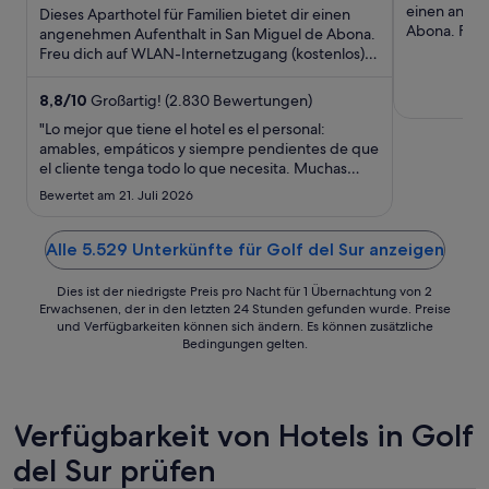
5
149 €
5
einen angen
Dieses Aparthotel für Familien bietet dir einen
pro
Abona. Freu
angenehmen Aufenthalt in San Miguel de Abona.
(kostenlos),
Freu dich auf WLAN-Internetzugang (kostenlos),
Nacht
Dachterrasse und ...
vom
2.
8,8
/
10
Großartig! (2.830 Bewertungen)
Sept.
"Lo mejor que tiene el hotel es el personal:
bis
amables, empáticos y siempre pendientes de que
el cliente tenga todo lo que necesita. Muchas
zum
gracias por todo. Mi padre, mi hija y yo pasamos
3.
Bewertet am 21. Juli 2026
una semana maravillosa."
Sept.
Alle 5.529 Unterkünfte für Golf del Sur anzeigen
Dies ist der niedrigste Preis pro Nacht für 1 Übernachtung von 2
Erwachsenen, der in den letzten 24 Stunden gefunden wurde. Preise
und Verfügbarkeiten können sich ändern. Es können zusätzliche
Bedingungen gelten.
Verfügbarkeit von Hotels in Golf
del Sur prüfen