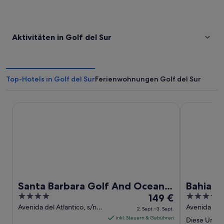
Aktivitäten in Golf del Sur
Top-Hotels in Golf del Sur
Ferienwohnungen Golf del Sur
Santa Barbara Golf And Ocean Club
Bahia Princi
Santa Barbara Golf And Ocean
Bahia Pr
4
Der
5
Club
149 €
Hyatt In
out
Preis
out
Avenida del Atlantico, s/n
Avenida JM 
2. Sept.–3. Sept.
San Miguel de Abona
Canary Isla
of
beträgt
of
inkl. Steuern & Gebühren
Diese Unterk