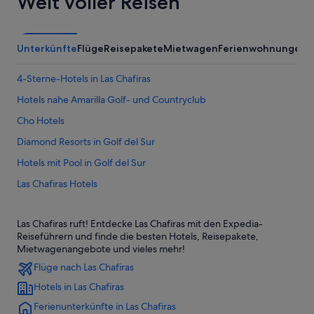
Welt voller Reisen
Unterkünfte
Flüge
Reisepakete
Mietwagen
Ferienwohnungen
A
4-Sterne-Hotels in Las Chafiras
Hotels nahe Amarilla Golf- und Countryclub
Cho Hotels
Diamond Resorts in Golf del Sur
Hotels mit Pool in Golf del Sur
Las Chafiras Hotels
Barcelo Hotels in Los Abrigos
Las Chafiras ruft! Entdecke Las Chafiras mit den Expedia-
Los Abrigos Hotels
Reiseführern und finde die besten Hotels, Reisepakete,
Hotels mit Restaurant in San Miguel de Abona
Mietwagenangebote und vieles mehr!
Flüge nach Las Chafiras
Hotels in Las Chafiras
Ferienunterkünfte in Las Chafiras