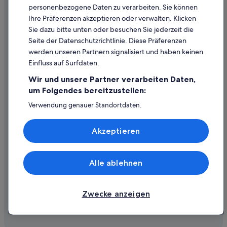
personenbezogene Daten zu verarbeiten. Sie können
Inhaltsrichtlinien und Melden von Inhalten
Ihre Präferenzen akzeptieren oder verwalten. Klicken
Sie dazu bitte unten oder besuchen Sie jederzeit die
Hilfe
Seite der Datenschutzrichtlinie. Diese Präferenzen
werden unseren Partnern signalisiert und haben keinen
Hilfe
Einfluss auf Surfdaten.
Buchung ändern oder stornieren
Wir und unsere Partner verarbeiten Daten,
Rückerstattungsprozess und Zeitrahmen
um Folgendes bereitzustellen:
Buchen Sie einen Flug mit einer Gutschrift bei der Fluggesellschaft
Verwendung genauer Standortdaten.
Endgeräteeigenschaften zur Identifikation aktiv abfragen.
Internationale Reisedokumente
Speichern von oder Zugriff auf Informationen auf einem
Akzeptieren
Endgerät. Personalisierte Werbung und Inhalte, Messung
von Werbeleistung und der Performance von Inhalten,
Zielgruppenforschung sowie Entwicklung und
Verbesserung von Angeboten.
Alle ablehnen
© 2026 Expedia, Inc., ein Unternehmen der Expedia Group. Alle Rechte
Liste der Partner (Lieferanten)
vorbehalten. Expedia und das Expedia-Logo sind Handelsmarken oder
eingetragene Handelsmarken von Expedia, Inc.
Zwecke anzeigen