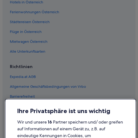
Hotels in Österreich
Ferienwohnungen Österreich
Städtereisen Österreich
Flüge in Österreich
Mietwagen Österreich
Alle Unterkunftsarten
Richtlinien
Expedia.at AGB
Allgemeine Geschäftsbedingungen von Vrbo
Barrierefreiheit
Einreisebestimmungen
Ihre Privatsphäre ist uns wichtig
Datenschutzerklärung
Wir und unsere
16
Partner speichern und/ oder greifen
Cookie-Erklärung
auf Informationen auf einem Gerät zu, z.B. auf
eindeutige Kennungen in Cookies, um
Rechtliche Hinweise/Kontakt