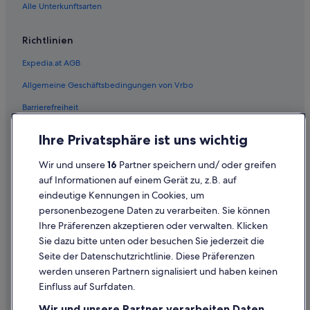
Alle Unterkunftsarten
Richtlinien
Expedia.at AGB
Allgemeine Geschäftsbedingungen von Vrbo
Barrierefreiheit
Einreisebestimmungen
Ihre Privatsphäre ist uns wichtig
Datenschutzerklärung
Wir und unsere
16
Partner speichern und/ oder greifen
Cookie-Erklärung
auf Informationen auf einem Gerät zu, z.B. auf
eindeutige Kennungen in Cookies, um
Rechtliche Hinweise/Kontakt
personenbezogene Daten zu verarbeiten. Sie können
Inhaltsrichtlinien und Melden von Inhalten
Ihre Präferenzen akzeptieren oder verwalten. Klicken
Sie dazu bitte unten oder besuchen Sie jederzeit die
Hilfe
Seite der Datenschutzrichtlinie. Diese Präferenzen
werden unseren Partnern signalisiert und haben keinen
Hilfe
Einfluss auf Surfdaten.
Buchung ändern oder stornieren
Wir und unsere Partner verarbeiten Daten,