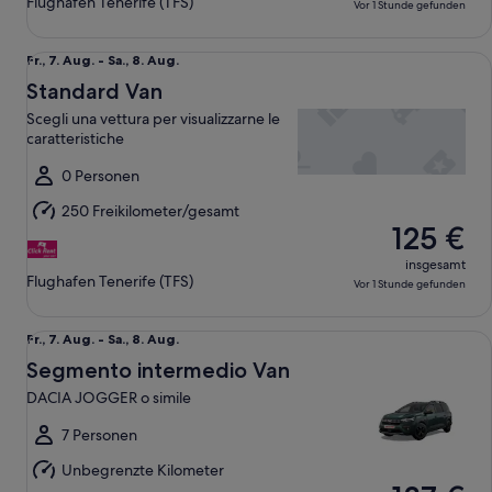
Flughafen Tenerife (TFS)
Vor 1 Stunde gefunden
Standard Van Scegli una vettura per visualizzarne le caratteri
Fr.,
Fr., 7. Aug. - Sa., 8. Aug.
7.
Standard Van
Aug.
Scegli una vettura per visualizzarne le
bis
caratteristiche
Sa.,
8.
0 Personen
Aug.
250 Freikilometer/gesamt
125 €
insgesamt
Flughafen Tenerife (TFS)
Vor 1 Stunde gefunden
Segmento intermedio Van DACIA JOGGER o simile
Fr.,
Fr., 7. Aug. - Sa., 8. Aug.
7.
Segmento intermedio Van
Aug.
DACIA JOGGER o simile
bis
Sa.,
7 Personen
8.
Unbegrenzte Kilometer
Aug.