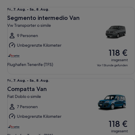
Segmento intermedio Van Vw Transporter o simile
Fr.,
Fr., 7. Aug. - Sa., 8. Aug.
7.
Segmento intermedio Van
Aug.
Vw Transporter o simile
bis
Sa.,
9 Personen
8.
Unbegrenzte Kilometer
Aug.
118 €
insgesamt
Flughafen Tenerife (TFS)
Vor 1 Stunde gefunden
Compatta Van Fiat Doblo o simile
Fr.,
Fr., 7. Aug. - Sa., 8. Aug.
7.
Compatta Van
Aug.
Fiat Doblo o simile
bis
Sa.,
7 Personen
8.
Unbegrenzte Kilometer
Aug.
118 €
insgesamt