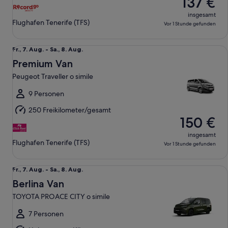
137 €
insgesamt
Flughafen Tenerife (TFS)
Vor 1 Stunde gefunden
Premium Van Peugeot Traveller o simile
Fr.,
Fr., 7. Aug. - Sa., 8. Aug.
7.
Premium Van
Aug.
Peugeot Traveller o simile
bis
Sa.,
9 Personen
8.
250 Freikilometer/gesamt
Aug.
150 €
insgesamt
Flughafen Tenerife (TFS)
Vor 1 Stunde gefunden
Berlina Van TOYOTA PROACE CITY o simile
Fr.,
Fr., 7. Aug. - Sa., 8. Aug.
7.
Berlina Van
Aug.
TOYOTA PROACE CITY o simile
bis
Sa.,
7 Personen
8.