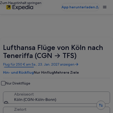
Zum Hauptinhalt springen
App herunterladen
Lufthansa Flüge von Köln nach
Teneriffa (CGN → TFS)
Wird
Flug für 250 € am Sa., 23. Jan. 2027 anzeigen
in
Hin- und Rückflug
Nur Hinflug
Mehrere Ziele
einem
neuen
Fenster
Nur Direktflüge
geöffnet
Abreiseort
Köln (CGN-Köln-Bonn)
Zielort