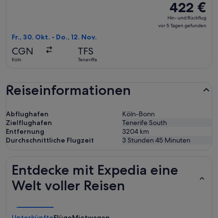
422 €
422 €
Hin-
Hin- und Rückflug
und
vor 5 Tagen gefunden
Rückflug,
Fr., 30. Okt. - Do., 12. Nov.
vor
CGN
TFS
5 Tagen
Köln
Teneriffa
gefunden
Reiseinformationen
Abflughafen
Köln-Bonn
Zielflughafen
Tenerife South
Entfernung
3204
km
Durchschnittliche Flugzeit
3 Stunden 45 Minuten
Entdecke mit Expedia eine
Welt voller Reisen
Unterkünfte
Flüge
Mietwagen