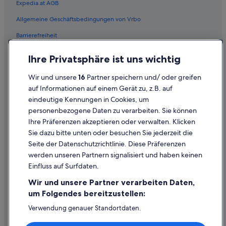
Expedia.at AGB
Allgemeine Geschäftsbedingungen von Vrbo
Barrierefreiheit
Einreisebestimmungen
Ihre Privatsphäre ist uns wichtig
Datenschutzerklärung
Wir und unsere
16
Partner speichern und/ oder greifen
Cookie-Erklärung
auf Informationen auf einem Gerät zu, z.B. auf
eindeutige Kennungen in Cookies, um
Rechtliche Hinweise/Kontakt
personenbezogene Daten zu verarbeiten. Sie können
Inhaltsrichtlinien und Melden von Inhalten
Ihre Präferenzen akzeptieren oder verwalten. Klicken
Sie dazu bitte unten oder besuchen Sie jederzeit die
Hilfe
Seite der Datenschutzrichtlinie. Diese Präferenzen
werden unseren Partnern signalisiert und haben keinen
Hilfe
Einfluss auf Surfdaten.
Buchung ändern oder stornieren
Wir und unsere Partner verarbeiten Daten,
Rückerstattungsprozess und Zeitrahmen
um Folgendes bereitzustellen:
Buchen Sie einen Flug mit einer Gutschrift bei der Fluggesellschaft
Verwendung genauer Standortdaten.
Endgeräteeigenschaften zur Identifikation aktiv abfragen.
Internationale Reisedokumente
Speichern von oder Zugriff auf Informationen auf einem