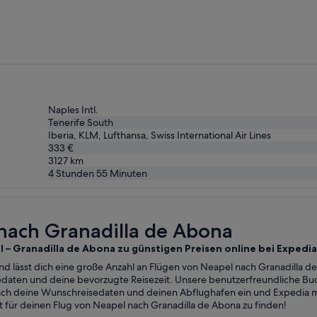
vor
10 Stunden
gefunden
Naples Intl.
Tenerife South
Iberia, KLM, Lufthansa, Swiss International Air Lines
333 €
3127
km
4 Stunden 55 Minuten
bona
 nach Granadilla de Abona
 – Granadilla de Abona zu günstigen Preisen online bei Expedia
nd lässt dich eine große Anzahl an Flügen von Neapel nach Granadilla d
isedaten und deine bevorzugte Reisezeit. Unsere benutzerfreundliche B
ch deine Wunschreisedaten und deinen Abflughafen ein und Expedia ma
 für deinen Flug von Neapel nach Granadilla de Abona zu finden!