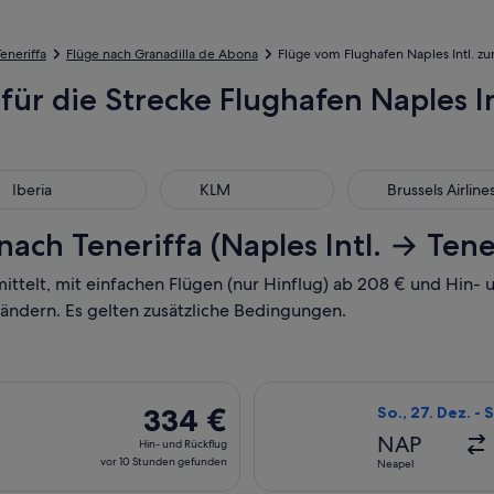
eneriffa
Flüge nach Granadilla de Abona
Flüge vom Flughafen Naples Intl. z
für die Strecke Flughafen Naples I
ria
KLM
Brussels Airlines
Iberia
KLM
Brussels Airline
ach Teneriffa (Naples Intl. → Tene
mittelt, mit einfachen Flügen (nur Hinflug) ab 208 € und Hin
 ändern. Es gelten zusätzliche Bedingungen.
27. Dez. ab Neapel nach Teneriffa, Rückflug So., 3. Jan., mit 
Flug mit KLM aus
334 €
334 €
So., 27. Dez. - S
Hin-
NAP
Hin- und Rückflug
und
vor 10 Stunden gefunden
Neapel
Rückflug,