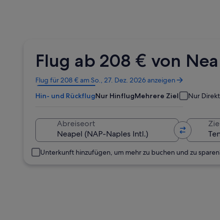
Flug ab 208 € von Nea
Wird
Flug für 208 € am So., 27. Dez. 2026 anzeigen
in
Hin- und Rückflug
Nur Hinflug
Mehrere Ziele
Nur Direk
einem
neuen
Fenster
Abreiseort
Zie
geöffnet
Unterkunft hinzufügen, um mehr zu buchen und zu sparen