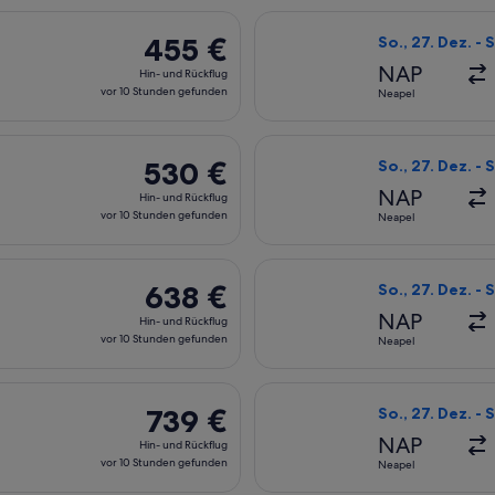
vor
s auswählen, Abflug So., 27. Dez. ab Neapel nach Teneriffa, Rü
Flug mit Lufthan
10 Stunden
455 €
455 €
So., 27. Dez. - S
gefunden
Hin-
NAP
Hin- und Rückflug
und
vor 10 Stunden gefunden
Neapel
Rückflug,
vor
s auswählen, Abflug So., 27. Dez. ab Neapel nach Teneriffa, Rü
Flug mit KLM aus
10 Stunden
530 €
530 €
So., 27. Dez. - S
gefunden
Hin-
NAP
Hin- und Rückflug
und
vor 10 Stunden gefunden
Neapel
Rückflug,
vor
s auswählen, Abflug So., 27. Dez. ab Neapel nach Teneriffa, Rü
Flug mit Swiss I
10 Stunden
638 €
638 €
So., 27. Dez. - S
gefunden
Hin-
NAP
Hin- und Rückflug
und
vor 10 Stunden gefunden
Neapel
Rückflug,
vor
ug So., 27. Dez. ab Neapel nach Teneriffa, Rückflug So., 3. Ja
Flug mit Iberia 
10 Stunden
739 €
739 €
So., 27. Dez. - S
gefunden
Hin-
NAP
Hin- und Rückflug
und
vor 10 Stunden gefunden
Neapel
Rückflug,