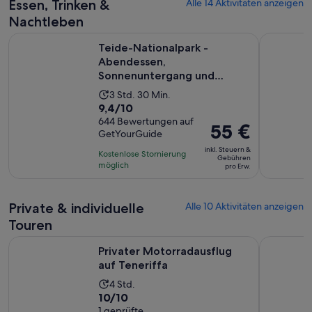
Essen, Trinken &
Alle 14 Aktivitäten anzeigen
Nachtleben
Teide-Nationalpark - Abendessen, Sonnenuntergang und St
Teneriffa:
Teide-Nationalpark -
Abendessen,
Sonnenuntergang und
Sternguckerlebnis
Die
3 Std. 30 Min.
9.4
9,4/10
Aktivität
von
644 Bewertungen auf
dauert
Der
55 €
GetYourGuide
10,
3
Preis
basierend
inkl. Steuern &
Stunden
Kostenlose Stornierung
beträgt
Gebühren
auf
möglich
und
pro Erw.
55 €
644
30
pro
Bewertungen.
Minuten
Erw.
Private & individuelle
Alle 10 Aktivitäten anzeigen
Touren
Wird in einem neuen 
Privater Motorradausflug auf Teneriffa
Private So
Privater Motorradausflug
auf Teneriffa
Die
4 Std.
10.0
10/10
Aktivität
von
1 geprüfte