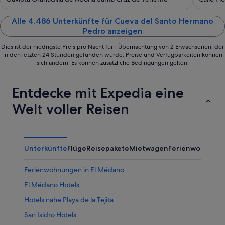
of
of
5
5
Alle 4.486 Unterkünfte für Cueva del Santo Hermano
Pedro anzeigen
Dies ist der niedrigste Preis pro Nacht für 1 Übernachtung von 2 Erwachsenen, der
in den letzten 24 Stunden gefunden wurde. Preise und Verfügbarkeiten können
sich ändern. Es können zusätzliche Bedingungen gelten.
Entdecke mit Expedia eine
Welt voller Reisen
Unterkünfte
Flüge
Reisepakete
Mietwagen
Ferienwohnung
Ferienwohnungen in El Médano
El Médano Hotels
Hotels nahe Playa de la Tejita
San Isidro Hotels