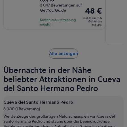
von
3 047 Bewertungen auf
Der
48 €
GetYourGuide
10,
Preis
basierend
inkl. Steuern &
Kostenlose Stornierung
beträgt
Gebühren
auf
möglich
pro Erw.
48 €
3047
pro
Bewertungen.
Erw.
Wird
Alle anzeigen
in
einem
Übernachte in der Nähe
neuen
Tab
beliebter Attraktionen in Cueva
geöffnet
del Santo Hermano Pedro
Cueva del Santo Hermano Pedro
8.0/10 (1 Bewertung)
Werde Zeuge des großartigen Naturschauspiels von Cueva del
Santo Hermano Pedro und staune über die beeindruckende
Bergkulisse während deines Aufenthalts in Granadilla de Abona.