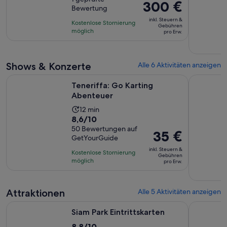
dauert
Der
300 €
Bewertung
10,
4
Preis
basierend
inkl. Steuern &
Stunden
Kostenlose Stornierung
beträgt
Gebühren
auf
möglich
pro Erw.
300 €
einer
pro
Bewertung.
Erw.
Shows & Konzerte
Alle 6 Aktivitäten anzeigen
Wird in einem neuen Tab g
Teneriffa: Go Karting Abenteuer
Teneriffa:
Teneriffa: Go Karting
Abenteuer
Die
12 min
8.6
8,6/10
Aktivität
von
50 Bewertungen auf
dauert
Der
35 €
GetYourGuide
10,
12
Preis
basierend
inkl. Steuern &
Minuten
Kostenlose Stornierung
beträgt
Gebühren
auf
möglich
pro Erw.
35 €
50
pro
Bewertungen.
Erw.
Attraktionen
Alle 5 Aktivitäten anzeigen
Wird in einem neuen Tab geöffnet
Siam Park Eintrittskarten
Teneriffa:
Siam Park Eintrittskarten
8.8
8,8/10