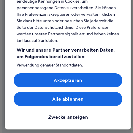
eindeutige Kennungen in Cookies, um
Rechtliche Hinweise/Kontakt
personenbezogene Daten zu verarbeiten. Sie können
Inhaltsrichtlinien und Melden von Inhalten
Ihre Präferenzen akzeptieren oder verwalten. Klicken
Sie dazu bitte unten oder besuchen Sie jederzeit die
Hilfe
Seite der Datenschutzrichtlinie. Diese Präferenzen
werden unseren Partnern signalisiert und haben keinen
Hilfe
Einfluss auf Surfdaten.
Buchung ändern oder stornieren
Wir und unsere Partner verarbeiten Daten,
Rückerstattungsprozess und Zeitrahmen
um Folgendes bereitzustellen:
Buchen Sie einen Flug mit einer Gutschrift bei der Fluggesellschaft
Verwendung genauer Standortdaten.
Endgeräteeigenschaften zur Identifikation aktiv abfragen.
Internationale Reisedokumente
Speichern von oder Zugriff auf Informationen auf einem
Akzeptieren
Endgerät. Personalisierte Werbung und Inhalte, Messung
von Werbeleistung und der Performance von Inhalten,
Zielgruppenforschung sowie Entwicklung und
Verbesserung von Angeboten.
Alle ablehnen
© 2026 Expedia, Inc., ein Unternehmen der Expedia Group. Alle Rechte
Liste der Partner (Lieferanten)
vorbehalten. Expedia und das Expedia-Logo sind Handelsmarken oder
eingetragene Handelsmarken von Expedia, Inc.
Zwecke anzeigen