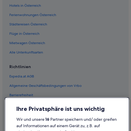
Hotels in Österreich
Ferienwohnungen Österreich
Städtereisen Österreich
Flüge in Österreich
Mietwagen Österreich
Alle Unterkunftsarten
Richtlinien
Expedia.at AGB
Allgemeine Geschäftsbedingungen von Vrbo
Barrierefreiheit
Einreisebestimmungen
Ihre Privatsphäre ist uns wichtig
Datenschutzerklärung
Wir und unsere
16
Partner speichern und/ oder greifen
Cookie-Erklärung
auf Informationen auf einem Gerät zu, z.B. auf