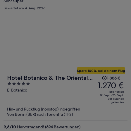
Person
Sehr super
Bewertet am 4. Aug. 2026
Spare 100% bei deinem Flug
Der
Hotel Botanico & The Oriental
1.886 €
Preis
1.270 €
5
Spa Garden
betrug
out
El Botánico
pro Person
1.886 €,
of
19. Sept.–26. Sept.
vor 1 Stunde
jetzt
5
gefunden
beträgt
Hin- und Rückflug (nonstop) inbegriffen
er
Von Berlin (BER) nach Teneriffa (TFS)
1.270 €
pro
9,6
/
10
Hervorragend! (694 Bewertungen)