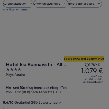
Aufenthaltsdauer
Unterkunftsstandard
Beförderungsklasse
Alle Filter entfernen
Spare 100% bei deinem Flug
Der
Hotel Riu Buenavista - All
1.789 €
Preis
1.079 €
4
Inclusive
betrug
out
Playa Paraiso
pro Person
1.789 €,
of
24. Okt.–31. Okt.
vor 1 Tag gefunden
jetzt
5
Hin- und Rückflug (nonstop) inbegriffen
beträgt
Von Berlin (BER) nach Teneriffa (TFS)
er
1.079 €
8,6
/
10
Großartig! (886 Bewertungen)
pro