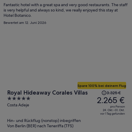
Person
Fantastic hotel with a great spa and very good restaurants. The staff
is very helpful and always so kind, we really enjoyed this stay at
Hotel Botanico.
Bewertet am 12. Juni 2026
Spare 100% bei deinem Flug
Der
Royal Hideaway Corales Villas
3.325 €
Preis
2.265 €
5
betrug
out
Costa Adeje
pro Person
3.325 €,
of
24. Okt.–31. Okt.
vor 1 Tag gefunden
jetzt
5
Hin- und Rückflug (nonstop) inbegriffen
beträgt
Von Berlin (BER) nach Teneriffa (TFS)
er