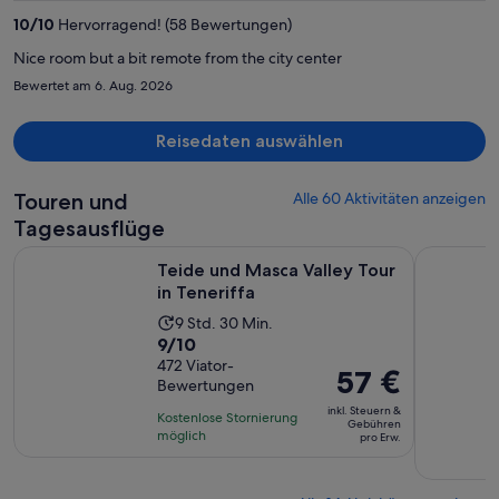
2.265 €
10
/
10
Hervorragend! (58 Bewertungen)
pro
Person
Nice room but a bit remote from the city center
Bewertet am 6. Aug. 2026
Reisedaten auswählen
Touren und
Alle 60 Aktivitäten anzeigen
Tagesausflüge
Wird in einem neue
Teide und Masca Valley Tour in Teneriffa
Teneriffa:
Teide und Masca Valley Tour
in Teneriffa
Die
9 Std. 30 Min.
9.0
9/10
Aktivität
von
472 Viator-
dauert
Der
57 €
Bewertungen
10,
9
Preis
basierend
inkl. Steuern &
Stunden
Kostenlose Stornierung
beträgt
Gebühren
auf
möglich
und
pro Erw.
57 €
472
30
pro
Bewertungen.
Minuten
Erw.