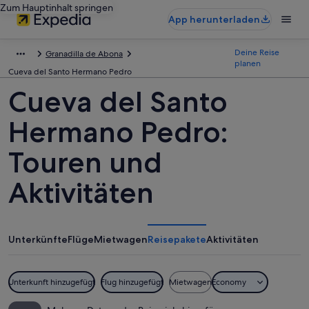
Zum Hauptinhalt springen
App herunterladen
Deine Reise
Granadilla de Abona
planen
Cueva del Santo Hermano Pedro
Cueva del Santo
Hermano Pedro:
Touren und
Aktivitäten
Unterkünfte
Flüge
Mietwagen
Reisepakete
Aktivitäten
Unterkunft hinzugefügt
Flug hinzugefügt
Mietwagen
Economy