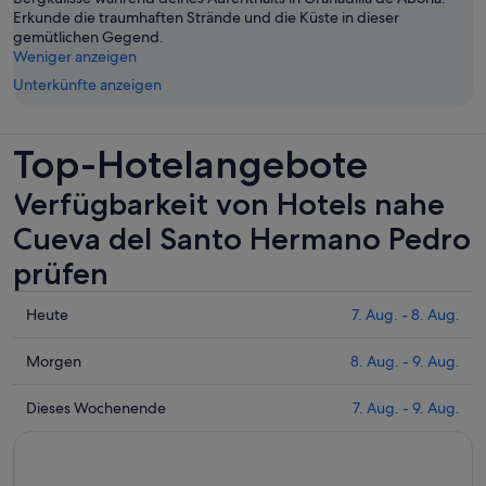
Erkunde die traumhaften Strände und die Küste in dieser
gemütlichen Gegend.
Weniger anzeigen
Unterkünfte anzeigen
Top-Hotelangebote
Verfügbarkeit von Hotels nahe
Cueva del Santo Hermano Pedro
prüfen
Prüfe
Heute
7. Aug. - 8. Aug.
die
Preise
Prüfe
Morgen
8. Aug. - 9. Aug.
nahe
die
Cueva
Preise
Prüfe
Dieses Wochenende
7. Aug. - 9. Aug.
del
nahe
die
Santo
Cueva
Preise
Hermano
del
nahe