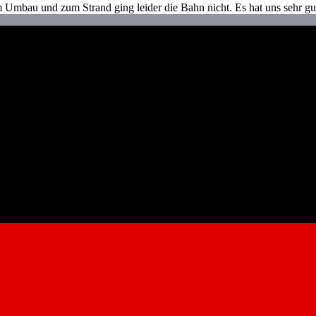
 Umbau und zum Strand ging leider die Bahn nicht. Es hat uns sehr gut