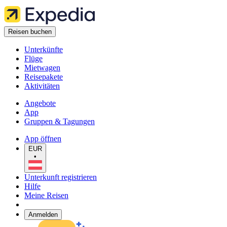
Reisen buchen
Unterkünfte
Flüge
Mietwagen
Reisepakete
Aktivitäten
Angebote
App
Gruppen & Tagungen
App öffnen
EUR
•
Unterkunft registrieren
Hilfe
Meine Reisen
Anmelden