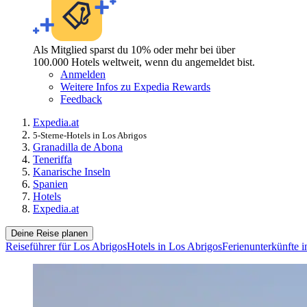
Als Mitglied sparst du 10% oder mehr bei über
100.000 Hotels weltweit, wenn du angemeldet bist.
Anmelden
Weitere Infos zu Expedia Rewards
Feedback
Expedia.at
5-Sterne-Hotels in Los Abrigos
Granadilla de Abona
Teneriffa
Kanarische Inseln
Spanien
Hotels
Expedia.at
Deine Reise planen
Reiseführer für Los Abrigos
Hotels in Los Abrigos
Ferienunterkünfte 