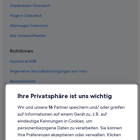
Städtereisen Österreich
Flüge in Österreich
Mietwagen Österreich
Alle Unterkunftsarten
Richtlinien
Expedia.at AGB
Allgemeine Geschäftsbedingungen von Vrbo
Barrierefreiheit
Einreisebestimmungen
Ihre Privatsphäre ist uns wichtig
Datenschutzerklärung
Wir und unsere
16
Partner speichern und/ oder greifen
Cookie-Erklärung
auf Informationen auf einem Gerät zu, z.B. auf
eindeutige Kennungen in Cookies, um
Rechtliche Hinweise/Kontakt
personenbezogene Daten zu verarbeiten. Sie können
Inhaltsrichtlinien und Melden von Inhalten
Ihre Präferenzen akzeptieren oder verwalten. Klicken