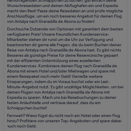
hervorragenden Schnäppchen zu suchen; gib einfach deine
Wunschreisedaten und deinen Abflughafen ein und Expedia
macht den Rest! Passe deine Reisedaten an und prüfe mögliche
Anschlussflüge, um ein noch besseres Angebot für deinen Flug
von Antalya nach Granadilla de Abona zu finden!
Durchsuche Dutzende von Optionen mit garantiert dem besten
verfügbaren Preis! Unsere freundlichen Kundenservice-
Mitarbeiter stehen dir rund um die Uhr zur Verfügung und
beantworten dir gerne alle Fragen, die du beim Buchen deiner
Reise von Antalya nach Granadilla de Abona hast. Es gibt nichts
Besseres als günstige Preise für deine Reisewünsche gepaart
mit der effizienten Unterstützung eines exzellenten
Kundenservices. Kombiniere deinen Flug nach Granadilla de
Abona mit einem Hotel und/oder Mietwagen und spare mit
einem Reisepaket noch mehr Geld! Genieße weitere
Einsparungen, indem du im Voraus buchst oder ein Last-
Minute-Angebot nutzt. Es gibt unzählige Möglichkeiten, um bei
deinen Flügen von Antalya nach Granadilla de Abona mit
Expedia zu sparen. Mach uns bei Reisebuchungen zu deiner
festen Anlaufstelle und vertraue darauf, dass du ein
Schnäppchen buchst!
Fernweh? Wieso fügst du nicht noch ein Hotel oder einen Flug
hinzu? Profitiere von unseren Top-Angeboten und spare dabei
auch noch Geld.