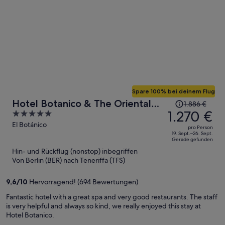
Spare 100% bei deinem Flug
Der
Hotel Botanico & The Oriental
1.886 €
Preis
1.270 €
5
Spa Garden
betrug
out
El Botánico
pro Person
1.886 €,
of
19. Sept.–26. Sept.
Gerade gefunden
jetzt
5
Hin- und Rückflug (nonstop) inbegriffen
beträgt
Von Berlin (BER) nach Teneriffa (TFS)
er
1.270 €
9,6
/
10
Hervorragend! (694 Bewertungen)
pro
Person
Fantastic hotel with a great spa and very good restaurants. The staff
is very helpful and always so kind, we really enjoyed this stay at
Hotel Botanico.