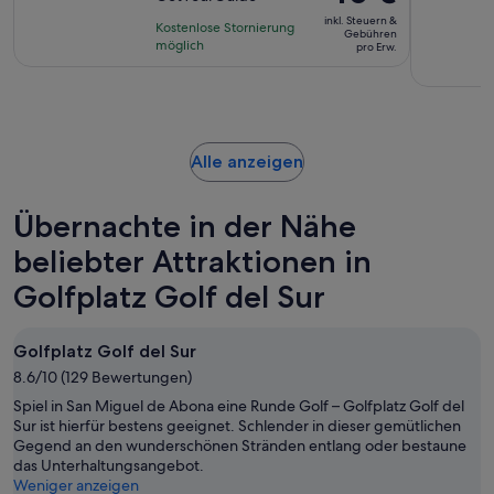
10,
Preis
basierend
inkl. Steuern &
Kostenlose Stornierung
beträgt
Gebühren
auf
möglich
pro Erw.
40 €
198
pro
Bewertungen.
Erw.
Wird
Alle anzeigen
in
einem
Übernachte in der Nähe
neuen
Tab
beliebter Attraktionen in
geöffnet
Golfplatz Golf del Sur
Golfplatz Golf del Sur
8.6/10 (129 Bewertungen)
Spiel in San Miguel de Abona eine Runde Golf – Golfplatz Golf del
Sur ist hierfür bestens geeignet. Schlender in dieser gemütlichen
Gegend an den wunderschönen Stränden entlang oder bestaune
das Unterhaltungsangebot.
Weniger anzeigen