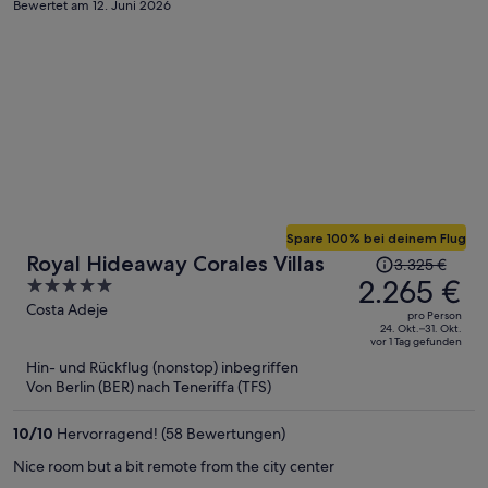
Bewertet am 12. Juni 2026
Spare 100% bei deinem Flug
Der
Royal Hideaway Corales Villas
3.325 €
Preis
2.265 €
5
betrug
out
Costa Adeje
pro Person
3.325 €,
of
24. Okt.–31. Okt.
vor 1 Tag gefunden
jetzt
5
Hin- und Rückflug (nonstop) inbegriffen
beträgt
Von Berlin (BER) nach Teneriffa (TFS)
er
2.265 €
10
/
10
Hervorragend! (58 Bewertungen)
pro
Person
Nice room but a bit remote from the city center