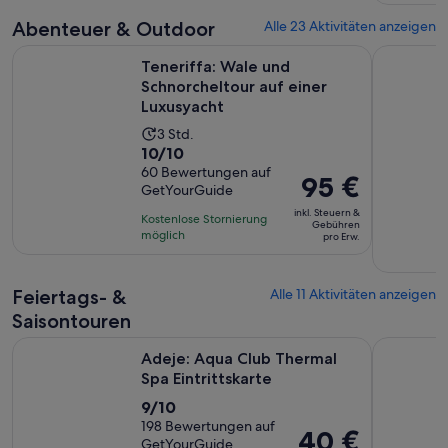
Abenteuer & Outdoor
Alle 23 Aktivitäten anzeigen
Wir
Teneriffa: Wale und Schnorcheltour auf einer Luxusyacht
Teide-Nat
Teneriffa: Wale und
Schnorcheltour auf einer
Luxusyacht
Die
3 Std.
10.0
10/10
Aktivität
von
60 Bewertungen auf
dauert
Der
95 €
GetYourGuide
10,
3
Preis
basierend
inkl. Steuern &
Stunden
Kostenlose Stornierung
beträgt
Gebühren
auf
möglich
pro Erw.
95 €
60
pro
Bewertungen.
Erw.
Feiertags- &
Alle 11 Aktivitäten anzeigen
Saisontouren
Wird in einem n
Adeje: Aqua Club Thermal Spa Eintrittskarte
Teneriffa:
Adeje: Aqua Club Thermal
Spa Eintrittskarte
9.0
9/10
von
198 Bewertungen auf
Der
40 €
GetYourGuide