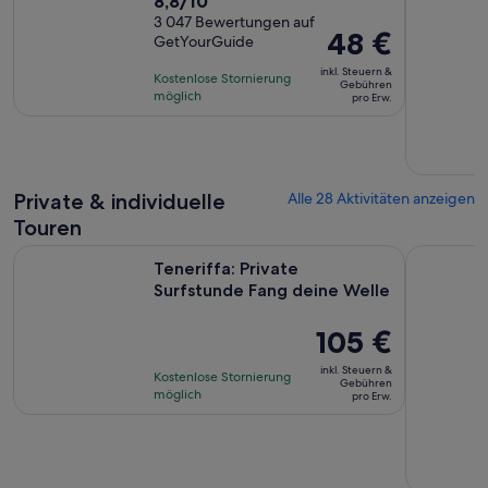
8.8
8,8/10
von
3 047 Bewertungen auf
Der
48 €
GetYourGuide
10,
Preis
basierend
inkl. Steuern &
Kostenlose Stornierung
beträgt
Gebühren
auf
möglich
pro Erw.
48 €
3047
pro
Bewertungen.
Erw.
Private & individuelle
Alle 28 Aktivitäten anzeigen
Touren
Wird in einem
Teneriffa: Private Surfstunde Fang deine Welle
Teneriffa:
Teneriffa: Private
Surfstunde Fang deine Welle
Der
105 €
Preis
inkl. Steuern &
Kostenlose Stornierung
beträgt
Gebühren
möglich
pro Erw.
105 €
pro
Erw.