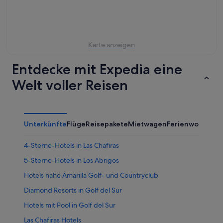
Aug.
Nacht,
für
-
8.
dieses
8.
Aug.
Wochenende,
Aug.
-
7.
9.
Aug.
Karte anzeigen
Aug.
-
9.
Entdecke mit Expedia eine
Aug.
Welt voller Reisen
Unterkünfte
Flüge
Reisepakete
Mietwagen
Ferienwohnung
4-Sterne-Hotels in Las Chafiras
5-Sterne-Hotels in Los Abrigos
Hotels nahe Amarilla Golf- und Countryclub
Diamond Resorts in Golf del Sur
Hotels mit Pool in Golf del Sur
Las Chafiras Hotels