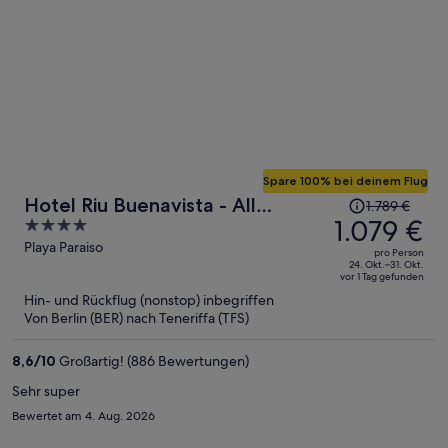
Spare 100% bei deinem Flug
Der
Hotel Riu Buenavista - All
1.789 €
Preis
1.079 €
4
Inclusive
betrug
out
Playa Paraiso
pro Person
1.789 €,
of
24. Okt.–31. Okt.
vor 1 Tag gefunden
jetzt
5
Hin- und Rückflug (nonstop) inbegriffen
beträgt
Von Berlin (BER) nach Teneriffa (TFS)
er
1.079 €
8,6
/
10
Großartig! (886 Bewertungen)
pro
Person
Sehr super
Bewertet am 4. Aug. 2026