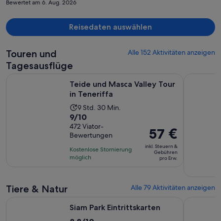
Bewertet am 6. Aug. 2026
Reisedaten auswählen
Touren und
Alle 152 Aktivitäten anzeigen
Tagesausflüge
Wird in einem neue
Teide und Masca Valley Tour in Teneriffa
Teneriffa:
Teide und Masca Valley Tour
in Teneriffa
Die
9 Std. 30 Min.
9.0
9/10
Aktivität
von
472 Viator-
dauert
Der
57 €
Bewertungen
10,
9
Preis
basierend
inkl. Steuern &
Stunden
Kostenlose Stornierung
beträgt
Gebühren
auf
möglich
und
pro Erw.
57 €
472
30
pro
Bewertungen.
Minuten
Erw.
Tiere & Natur
Alle 79 Aktivitäten anzeigen
Wird in einem neuen Tab geöffnet
Siam Park Eintrittskarten
Teneriffa:
Siam Park Eintrittskarten