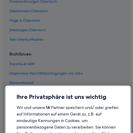
Ferienwohnungen Österreich
Städtereisen Österreich
Flüge in Österreich
Mietwagen Österreich
Alle Unterkunftsarten
Richtlinien
Expedia.at AGB
Allgemeine Geschäftsbedingungen von Vrbo
Barrierefreiheit
Einreisebestimmungen
Ihre Privatsphäre ist uns wichtig
Datenschutzerklärung
Wir und unsere
16
Partner speichern und/ oder greifen
Cookie-Erklärung
auf Informationen auf einem Gerät zu, z.B. auf
eindeutige Kennungen in Cookies, um
Rechtliche Hinweise/Kontakt
personenbezogene Daten zu verarbeiten. Sie können
Inhaltsrichtlinien und Melden von Inhalten