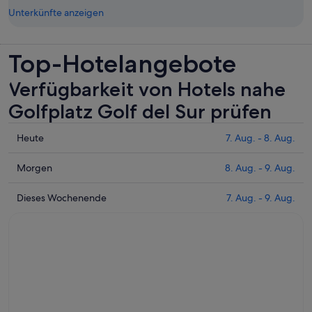
Unterkünfte anzeigen
Top-Hotelangebote
Verfügbarkeit von Hotels nahe
Golfplatz Golf del Sur prüfen
Prüfe
Heute
7. Aug. - 8. Aug.
die
Preise
Prüfe
Morgen
8. Aug. - 9. Aug.
nahe
die
Golfplatz
Preise
Prüfe
Dieses Wochenende
7. Aug. - 9. Aug.
Golf
nahe
die
del
Golfplatz
Preise
Sur
Golf
nahe
für
del
Golfplatz
heute
Sur
Golf
Nacht,
für
del
7.
morgen
Sur