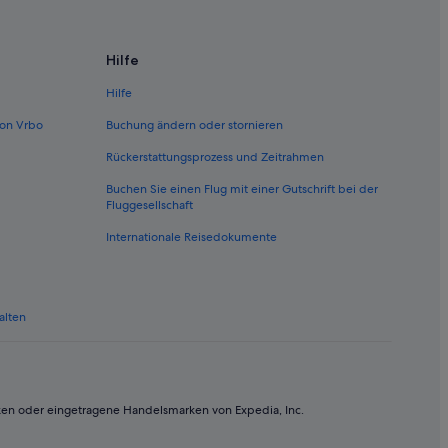
el de Abona
Hilfe
Hilfe
on Vrbo
Buchung ändern oder stornieren
Rückerstattungsprozess und Zeitrahmen
Buchen Sie einen Flug mit einer Gutschrift bei der
Fluggesellschaft
Internationale Reisedokumente
alten
ken oder eingetragene Handelsmarken von Expedia, Inc.