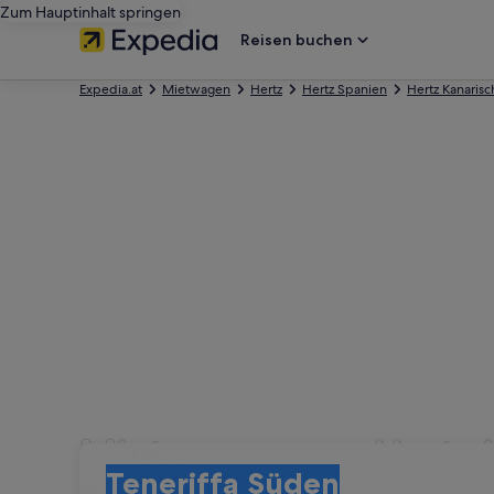
Zum Hauptinhalt springen
Reisen buchen
Expedia.at
Mietwagen
Hertz
Hertz Spanien
Hertz Kanarisc
Mietwagen von Hertz i
Abholort
Abholort
Teneriffa Süden