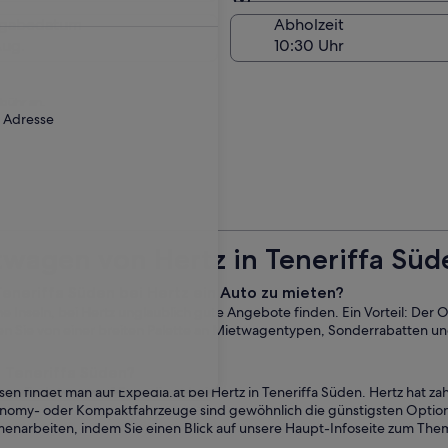
Am Abholort
kgabedatum
Abholzeit
Aug.
ebühr an.
r Adresse
wagen von Hertz in Teneriffa Süd
 Teneriffa Süden bei Hertz ein Auto zu mieten?
che Inseln, bei Hertz unglaublich gute Angebote finden. Ein Vorteil: Der
ren Sie von einer breiten Palette an Mietwagentypen, Sonderrabatten u
 Teneriffa Süden?
n findet man auf Expedia.at bei Hertz in Teneriffa Süden. Hertz hat z
nomy- oder Kompaktfahrzeuge sind gewöhnlich die günstigsten Optionen.
menarbeiten, indem Sie einen Blick auf unsere Haupt-Infoseite zum The