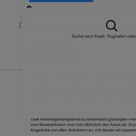
Abholort
Abholdatum
Rüc
21. Aug.
22. 
Fahrer jünger als 30 oder älter als 70 Jahre
Für jüngere oder ältere Fahrer fällt möglicherweise eine weitere G
Suche nach Stadt, Flughafen ode
Ich habe einen Rabattcode
Suchen
Alles rund ums Thema Miet
Was sind die Vorteile daran, auf Expedia.at in
Auf Expedia.at lassen sich für Teneriffa Süden, Kanaris
anpassen. Über eine solche etablierte Website profitie
Wie findet man die besten Hertz-Angebote in
Tolle Mietwagenangebote zu besonders günstigen Preise
vom Reisezeitraum und vom Abholort des Autos ab. Eco
Angebote von allen Anbietern an, mit denen wir zusam