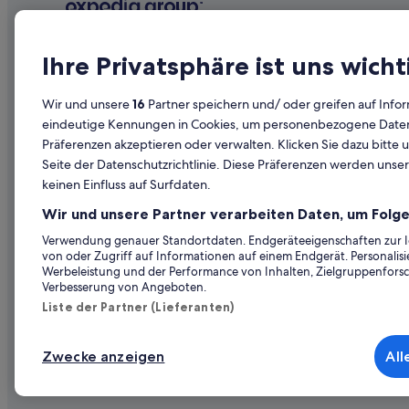
El Rincón Hotels
San Miguel de Abona Hotels
Unternehmen
Erkunden
Ferienwohnungen in Teneriffa Süden
Ihre Privatsphäre ist uns wicht
Nh Hotels in Teneriffa Süden
Über uns
Reiseführer
Wir und unsere
16
Partner speichern und/ oder greifen auf Infor
Villen in Teneriffa Süden
Jobs
Hotels in Ös
eindeutige Kennungen in Cookies, um personenbezogene Daten 
Vilaflor Hotels
Präferenzen akzeptieren oder verwalten. Klicken Sie dazu bitte 
Unterkunft registrieren
Ferienwohn
Seite der Datenschutzrichtlinie. Diese Präferenzen werden unser
Partnerschaften
Städtereise
keinen Einfluss auf Surfdaten.
Werbung
Flüge in Öst
Wir und unsere Partner verarbeiten Daten, um Folge
Presse
Mietwagen 
Verwendung genauer Standortdaten. Endgeräteeigenschaften zur Ide
von oder Zugriff auf Informationen auf einem Endgerät. Personali
Alle Unterku
Werbeleistung und der Performance von Inhalten, Zielgruppenfors
Verbesserung von Angeboten.
Liste der Partner (Lieferanten)
Zwecke anzeigen
All
© 2026 Expedia, Inc., ein Unternehmen der Expedia