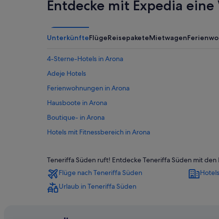
Entdecke mit Expedia eine 
Unterkünfte
Flüge
Reisepakete
Mietwagen
Ferienw
4-Sterne-Hotels in Arona
Adeje Hotels
Ferienwohnungen in Arona
Hausboote in Arona
Boutique- in Arona
Hotels mit Fitnessbereich in Arona
Hotels mit Restaurant in Arona
Teneriffa Süden ruft! Entdecke Teneriffa Süden mit de
Hotels mit Wellnessbereich in Arona
Flüge nach Teneriffa Süden
Hotels
Private Ferienhäuser in Arona
Urlaub in Teneriffa Süden
Wohnungen in Arona
Hotels nahe Camel Park