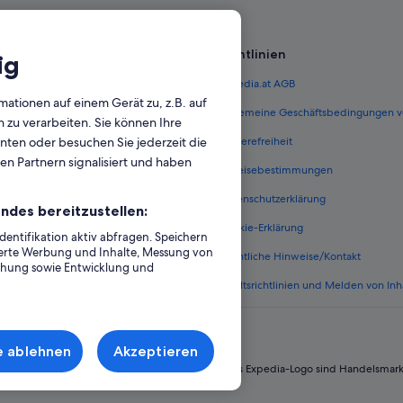
Hotels mit Restaurant in San Migu
Aparthotels in Teneriffa Süden
Richtlinien
Cottages in Teneriffa Süden
ig
Hütten in Teneriffa Süden
 Österreich
Expedia.at AGB
mationen auf einem Gerät zu, z.B. auf
Hotels mit Restaurant in Vilaflor
terreich
Allgemeine Geschäftsbedingungen v
zu verarbeiten. Sie können Ihre
unten oder besuchen Sie jederzeit die
ungen Österreich
Barrierefreiheit
en Partnern signalisiert und haben
n Österreich
Einreisebestimmungen
erreich
Datenschutzerklärung
ndes bereitzustellen:
Österreich
Cookie-Erklärung
ntifikation aktiv abfragen. Speichern
sierte Werbung und Inhalte, Messung von
nftsarten
Rechtliche Hinweise/Kontakt
chung sowie Entwicklung und
Inhaltsrichtlinien und Melden von Inh
e ablehnen
Akzeptieren
 Group. Alle Rechte vorbehalten. Expedia und das Expedia-Logo sind Handelsmar