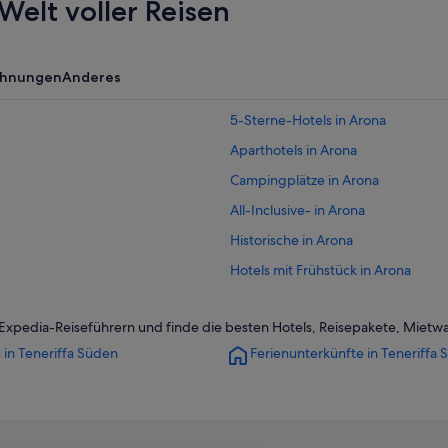
Welt voller Reisen
ohnungen
Anderes
5-Sterne-Hotels in Arona
Aparthotels in Arona
Campingplätze in Arona
All-Inclusive- in Arona
Historische in Arona
Hotels mit Frühstück in Arona
Hotels mit Aussicht in Arona
n Expedia-Reiseführern und finde die besten Hotels, Reisepakete, Miet
Arona Hotels
 in Teneriffa Süden
Ferienunterkünfte in Teneriffa
Villen in Arona
Buzanada Hotels
Cho Hotels