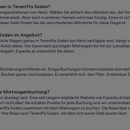
en in Teneriffa Süden?
wagenstationen von Hertz. Wählen Sie einfach den Abholort aus, der für
nnenstadt. Aber auch in anderen Vierteln wird man fündig. Eines ist sich
ieser Seite finden Sie die verschiedenen Abholorte für diese Gegend.
a Süden im Angebot?
lche Wagen genau in Teneriffa Süden bei Hertz verfügbar sind, hängt v
Autos dabei. Von besonders günstigen Mietwagen bis hin zur Luxusklas
ingeht, Expedia.at unterstützt Sie dabei.
 Stornierungsrichtlinien an. Einige Buchungen können kostenlos stornie
 Buchen genau durchzulesen. Es empfiehlt sich, den Filter „Kostenlose 
eine Mietwagenbuchung?
 überlegt sein. Eine seit Langem etablierte Website wie Expedia.at bie
 nicht alles! Sie erhalten Punkte für jede Buchung und wir unterstützen 
eneriffa Süden zusammen mit dem Mietwagen zu buchen. Die Reise lässt s
Ihre Reise nach Teneriffa Süden, mit dem sich bares Geld sparen lässt.