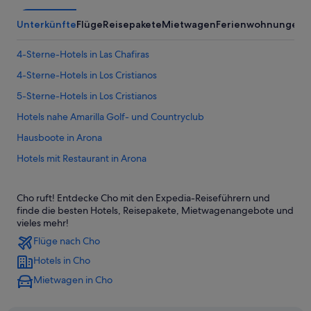
Unterkünfte
Flüge
Reisepakete
Mietwagen
Ferienwohnungen
A
4-Sterne-Hotels in Las Chafiras
4-Sterne-Hotels in Los Cristianos
5-Sterne-Hotels in Los Cristianos
Hotels nahe Amarilla Golf- und Countryclub
Hausboote in Arona
Hotels mit Restaurant in Arona
Buzanada Hotels
Cho ruft! Entdecke Cho mit den Expedia-Reiseführern und
Hotels nahe Camel Park
finde die besten Hotels, Reisepakete, Mietwagenangebote und
Cho Hotels
vieles mehr!
Flüge nach Cho
Ferienwohnungen in Costa del Silencio
Hotels in Cho
Costa del Silencio Hotels
Mietwagen in Cho
El Fraile Hotels
Diamond Resorts in Golf del Sur