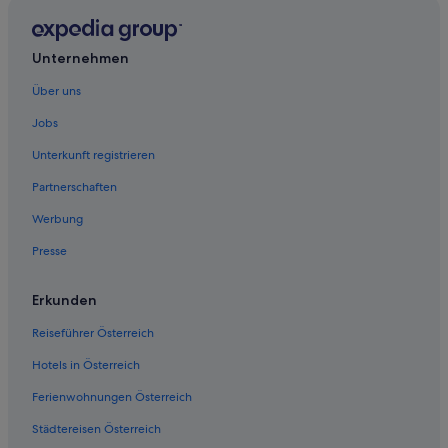
Hotels mit Pool in Golf del Sur
Las Chafiras Hotels
Unternehmen
Haustierfreundliche in Las Galletas
Über uns
Las Galletas Hotels
Jobs
Las Rosas Hotels
Unterkunft registrieren
Ferienwohnungen in Los Cristianos
Partnerschaften
Boutique- in Los Cristianos
Werbung
Hotels mit Frühstück in Los Cristianos
Presse
Romantische in Los Cristianos
Pensionen in Los Cristianos
Erkunden
Wohnungen in Los Cristianos
Reiseführer Österreich
Palm-Mar Hotels
Hotels in Österreich
Ferienwohnungen Österreich
Städtereisen Österreich