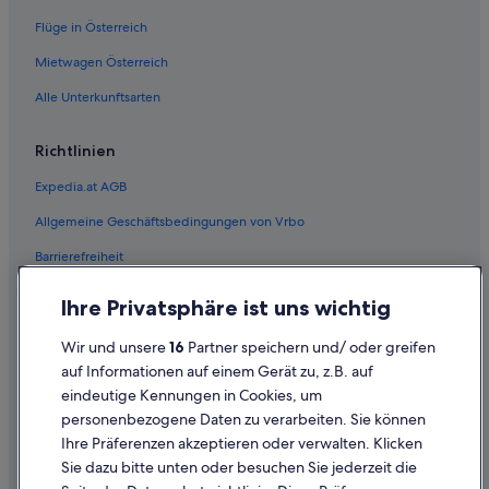
Hotels mit Fitnessbereich in Seeboden
Flüge in Österreich
Hotels mit Restaurant in Seeboden
Mietwagen Österreich
Hotels mit Sauna in Seeboden
Alle Unterkunftsarten
Seeboden Hotels
Private Ferienhäuser in Seeboden
Richtlinien
Villen in Seeboden
Expedia.at AGB
Wohnungen in Seeboden
Allgemeine Geschäftsbedingungen von Vrbo
Hotels nahe Skigebiet Goldeck
Barrierefreiheit
Ferienwohnungen in Spittal an der Drau
Einreisebestimmungen
B&B in Spittal an der Drau
Ihre Privatsphäre ist uns wichtig
Datenschutzerklärung
Hostels in Spittal an der Drau
Wir und unsere
16
Partner speichern und/ oder greifen
Cookie-Erklärung
Hotels mit Frühstück in Spittal an der Drau
auf Informationen auf einem Gerät zu, z.B. auf
eindeutige Kennungen in Cookies, um
Rechtliche Hinweise/Kontakt
Hotels mit Parkplatz in Spittal an der Drau
personenbezogene Daten zu verarbeiten. Sie können
Inhaltsrichtlinien und Melden von Inhalten
Haustierfreundliche in Spittal an der Drau
Ihre Präferenzen akzeptieren oder verwalten. Klicken
Independent Hotels in Spittal an der Drau
Sie dazu bitte unten oder besuchen Sie jederzeit die
Hilfe