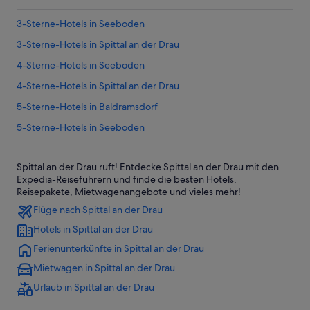
3-Sterne-Hotels in Seeboden
3-Sterne-Hotels in Spittal an der Drau
4-Sterne-Hotels in Seeboden
4-Sterne-Hotels in Spittal an der Drau
5-Sterne-Hotels in Baldramsdorf
5-Sterne-Hotels in Seeboden
5-Sterne-Hotels in Spittal an der Drau
Spittal an der Drau ruft! Entdecke Spittal an der Drau mit den
Hotels nahe Bahnhof Spittal-Millstättersee
Expedia-Reiseführern und finde die besten Hotels,
Günstige in Baldramsdorf
Reisepakete, Mietwagenangebote und vieles mehr!
Flüge nach Spittal an der Drau
Strand in Baldramsdorf
Hotels in Spittal an der Drau
Baldramsdorf Hotels
Ferienunterkünfte in Spittal an der Drau
Hütten in Baldramsdorf
Mietwagen in Spittal an der Drau
Hotels nahe Burg Sommeregg und Foltermuseum
Urlaub in Spittal an der Drau
Aparthotels in Gemeinde Mallnitz