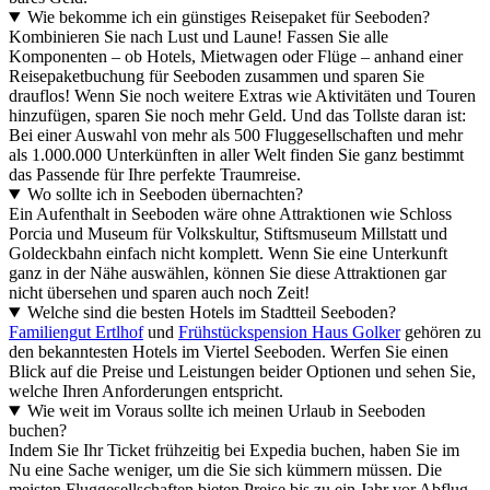
Wie bekomme ich ein günstiges Reisepaket für Seeboden?
Kombinieren Sie nach Lust und Laune! Fassen Sie alle
Komponenten – ob Hotels, Mietwagen oder Flüge – anhand einer
Reisepaketbuchung für Seeboden zusammen und sparen Sie
drauflos! Wenn Sie noch weitere Extras wie Aktivitäten und Touren
hinzufügen, sparen Sie noch mehr Geld. Und das Tollste daran ist:
Bei einer Auswahl von mehr als 500 Fluggesellschaften und mehr
als 1.000.000 Unterkünften in aller Welt finden Sie ganz bestimmt
das Passende für Ihre perfekte Traumreise.
Wo sollte ich in Seeboden übernachten?
Ein Aufenthalt in Seeboden wäre ohne Attraktionen wie Schloss
Porcia und Museum für Volkskultur, Stiftsmuseum Millstatt und
Goldeckbahn einfach nicht komplett. Wenn Sie eine Unterkunft
ganz in der Nähe auswählen, können Sie diese Attraktionen gar
nicht übersehen und sparen auch noch Zeit!
Welche sind die besten Hotels im Stadtteil Seeboden?
Familiengut Ertlhof
und
Frühstückspension Haus Golker
gehören zu
den bekanntesten Hotels im Viertel Seeboden. Werfen Sie einen
Blick auf die Preise und Leistungen beider Optionen und sehen Sie,
welche Ihren Anforderungen entspricht.
Wie weit im Voraus sollte ich meinen Urlaub in Seeboden
buchen?
Indem Sie Ihr Ticket frühzeitig bei Expedia buchen, haben Sie im
Nu eine Sache weniger, um die Sie sich kümmern müssen. Die
meisten Fluggesellschaften bieten Preise bis zu ein Jahr vor Abflug