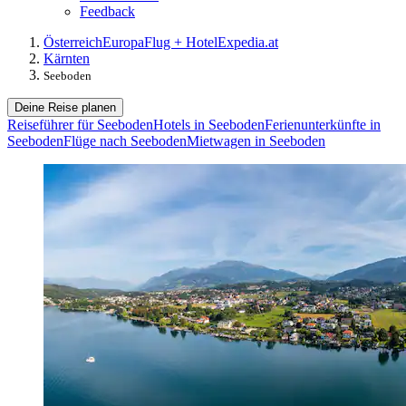
Feedback
Österreich
Europa
Flug + Hotel
Expedia.at
Kärnten
Seeboden
Deine Reise planen
Reiseführer für Seeboden
Hotels in Seeboden
Ferienunterkünfte in
Seeboden
Flüge nach Seeboden
Mietwagen in Seeboden