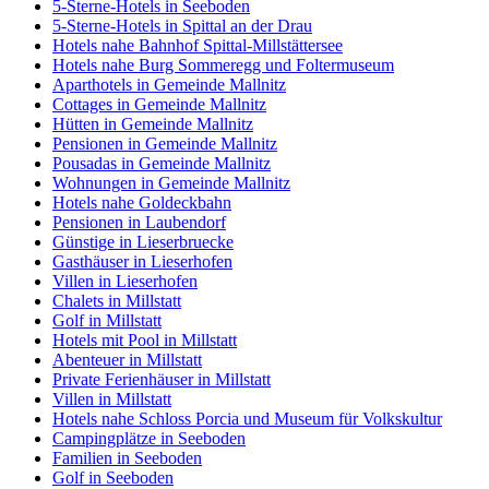
5-Sterne-Hotels in Seeboden
5-Sterne-Hotels in Spittal an der Drau
Hotels nahe Bahnhof Spittal-Millstättersee
Hotels nahe Burg Sommeregg und Foltermuseum
Aparthotels in Gemeinde Mallnitz
Cottages in Gemeinde Mallnitz
Hütten in Gemeinde Mallnitz
Pensionen in Gemeinde Mallnitz
Pousadas in Gemeinde Mallnitz
Wohnungen in Gemeinde Mallnitz
Hotels nahe Goldeckbahn
Pensionen in Laubendorf
Günstige in Lieserbruecke
Gasthäuser in Lieserhofen
Villen in Lieserhofen
Chalets in Millstatt
Golf in Millstatt
Hotels mit Pool in Millstatt
Abenteuer in Millstatt
Private Ferienhäuser in Millstatt
Villen in Millstatt
Hotels nahe Schloss Porcia und Museum für Volkskultur
Campingplätze in Seeboden
Familien in Seeboden
Golf in Seeboden