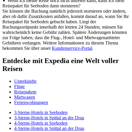
Wenn ich meine Reise doch nicht antreten kann, kann ich mein
Reisepaket für Seeboden dann stornieren?
Sie können die Buchung natürlich jederzeit stornieren oder ändern,
aber ob dafür Zusatzkosten anfallen, kommt darauf an, wann Sie Ihr
Reisepaket für Seeboden gebucht haben. Liegt der
Buchungszeitpunkt innerhalb der letzten 24 Stunden, müssen Sie
wahrscheinlich keine Gebühr zahlen. Spätere Änderungen könnten
zur Folge haben, dass die Flug-, Hotel- und Mietwagenanbieter
Gebühren verlangen. Weitere Informationen zu diesem Thema
bekommen Sie über unser
Kundenservice-Portal
.
Entdecke mit Expedia eine Welt voller
Reisen
Unterkünfte
Flüge
Reisepakete
Mietwagen
Ferienwohnungen
3-Sterne-Hotels in Seeboden
3-Sterne-Hotels in Spittal an der Drau
4-Sterne-Hotels in Seeboden
4-Sterne-Hotels in Spittal an der Drau