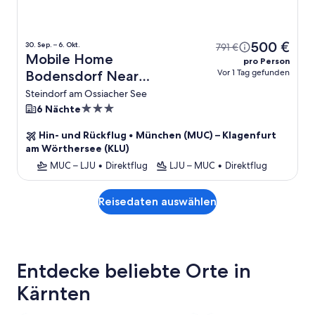
500 €
30. Sep. – 6. Okt.
791 €
Mobile Home
pro Person
Vor 1 Tag gefunden
Bodensdorf Near
Gerlitzen Ski Area +
Steindorf am Ossiacher See
Flug
3.0-
6 Nächte
Sterne-
Hin- und Rückflug
•
München (MUC) – Klagenfurt
Unterkunft
am Wörthersee (KLU)
MUC – LJU
•
Direktflug
LJU – MUC
•
Direktflug
Reisedaten auswählen
Entdecke beliebte Orte in
Kärnten