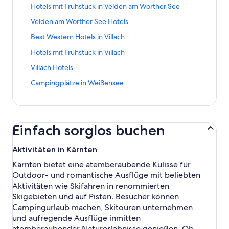
t
e
e
i
k
4
f
e
f
d
L
Hotels mit Frühstück in Velden am Wörther See
e
i
g
d
n
:
ö
n
e
,
-
f
S
o
e
i
t
t
e
i
k
5
f
d
f
d
L
Velden am Wörther See Hotels
S
n
e
l
r
n
:
e
n
e
,
-
f
e
o
e
i
t
e
i
g
d
k
5
ö
d
f
d
L
Best Western Hotels in Villach
S
n
S
l
r
n
e
t
t
e
i
,
-
f
e
o
e
i
t
e
e
g
d
k
r
:
e
n
e
d
L
Hotels mit Frühstück in Villach
S
f
S
l
r
n
e
t
i
e
i
,
n
5
ö
d
f
e
i
t
n
e
g
d
k
r
:
t
n
e
d
L
Villach Hotels
e
-
f
e
o
r
n
e
e
i
e
i
,
n
F
e
d
f
e
i
-
S
f
S
l
d
k
r
t
t
n
e
d
L
Campingplätze in Weißensee
e
e
ö
e
o
r
n
H
t
n
e
g
i
,
n
:
e
d
f
e
i
-
r
f
S
l
d
k
o
e
e
i
e
e
d
e
B
ö
e
o
r
n
H
i
f
e
g
i
,
t
r
t
t
n
f
e
-
e
f
S
l
d
k
o
e
n
i
e
e
d
e
n
:
e
d
o
r
H
s
f
e
g
i
,
t
n
e
t
n
f
e
l
e
H
ö
e
l
d
Einfach sorglos buchen
o
t
n
i
e
e
d
e
w
t
e
d
o
r
s
-
o
f
S
g
i
t
W
e
t
n
f
e
l
o
:
ö
e
l
d
i
H
t
f
e
e
e
e
e
t
e
d
o
r
Aktivitäten in Kärnten
s
h
L
f
S
g
i
n
o
e
n
i
n
f
l
s
:
ö
e
l
d
i
n
i
f
e
e
e
F
t
l
e
t
d
o
Kärnten bietet eine atemberaubende Kulisse für
s
t
S
f
S
g
i
n
u
n
n
i
n
f
r
e
s
t
e
e
l
Outdoor- und romantische Ausflüge mit beliebten
i
e
t
f
e
e
e
K
n
d
e
t
d
o
i
l
m
:
ö
S
g
n
r
e
n
i
n
f
Aktivitäten wie Skifahren in renommierten
l
g
n
t
e
e
l
e
s
i
K
f
e
e
S
n
i
e
t
d
o
Skigebieten und auf Pisten. Besucher können
a
e
e
:
ö
S
g
s
i
t
l
f
i
n
a
H
g
t
e
e
l
g
n
r
P
f
e
e
Campingurlaub machen, Skitouren unternehmen
a
n
F
a
n
t
d
n
o
e
:
ö
S
g
e
i
H
e
f
i
n
und aufregende Ausflüge inmitten
c
W
r
g
e
e
e
k
t
n
H
f
e
e
n
n
o
n
n
t
d
h
e
ü
e
t
ö
S
atemberaubender Naturerlebnisse genießen. Ob