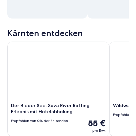
Kärnten entdecken
Der Bleder See: Sava River Rafting Erlebnis mit Hotelabho
Wildwasserra
Der Bleder See: Sava River Rafting
Wildwasse
Erlebnis mit Hotelabholung
Empfohlen v
55 €
Empfohlen von
0
% der Reisenden
pro Erw.