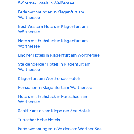
,
e
L
5-Sterne-Hotels in Weißensee
k
d
r
i
,
e
L
Ferienwohnungen in Klagenfurt am
d
n
d
r
i
Wörthersee
i
k
e
d
n
e
,
r
L
Best Western Hotels in Klagenfurt am
i
k
f
d
d
i
Wörthersee
e
,
o
e
i
n
f
d
l
r
L
Hotels mit Frühstück in Klagenfurt am
e
k
o
e
g
d
i
Wörthersee
f
,
l
r
e
i
n
o
d
g
d
L
Lindner Hotels in Klagenfurt am Wörthersee
n
e
k
l
e
e
i
i
d
f
,
g
r
L
Steigenberger Hotels in Klagenfurt am
n
e
n
e
o
d
e
d
i
Wörthersee
d
f
k
S
l
e
n
i
n
e
o
,
e
g
r
L
Klagenfurt am Wörthersee Hotels
d
e
k
S
l
d
i
e
d
i
e
f
,
e
g
e
L
Pensionen in Klagenfurt am Wörthersee
t
n
i
n
S
o
d
i
e
r
i
e
d
e
k
e
l
e
L
Hotels mit Frühstück in Pörtschach am
t
n
d
n
ö
e
f
,
i
g
r
i
Wörthersee
e
d
i
k
f
S
o
d
t
e
d
n
ö
e
e
,
f
e
l
e
L
Sankt Kanzian am Klopeiner See Hotels
e
n
i
k
f
S
f
d
n
i
g
r
i
ö
d
e
,
f
e
o
e
L
Turracher Höhe Hotels
e
t
e
d
n
f
e
f
d
n
i
l
r
i
t
e
n
i
k
f
S
o
e
L
Ferienwohnungen in Velden am Wörther See
e
t
g
d
n
:
ö
d
e
,
n
e
l
r
i