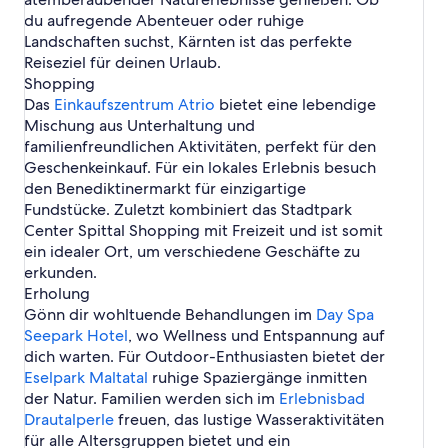
t
e
b
o
f
i
n
f
K
t
s
e
e
e
i
h
n
:
f
e
du aufregende Abenteuer oder ruhige
K
l
e
t
n
t
d
u
l
e
i
t
ö
S
ß
s
f
S
f
i
a
s
r
e
e
e
e
Landschaften suchst, Kärnten ist das perfekte
r
a
l
o
:
f
e
e
t
u
a
n
t
n
i
g
l
t
ö
S
Reiseziel für deinen Urlaub.
t
g
s
n
T
f
i
n
ü
r
n
e
e
z
n
e
s
:
f
e
a
e
i
e
u
n
t
Shopping
s
c
t
k
t
ö
i
K
r
m
F
f
i
m
n
n
n
r
e
e
Das
Einkaufszentrum Atrio
e
k
a
t
:
f
bietet eine lebendige
a
l
H
i
e
n
t
W
f
K
i
r
t
ö
e
i
m
K
H
f
Mischung aus Unterhaltung und
n
a
o
t
r
e
e
ö
u
l
n
a
:
f
n
W
a
o
n
familienfreundlichen Aktivitäten, perfekt für den
a
g
t
F
i
t
ö
r
r
a
K
c
V
f
K
ö
n
t
e
m
e
e
r
e
:
f
Geschenkeinkauf. Für ein lokales Erlebnis besuch
t
t
g
l
h
e
n
l
r
z
e
t
K
n
l
ü
n
B
f
den Benediktinermarkt für einzigartige
h
a
e
a
e
l
e
a
t
i
l
:
l
f
s
h
w
e
n
e
m
n
g
r
d
t
Fundstücke. Zuletzt kombiniert das Stadtpark
g
h
a
s
H
o
u
i
s
o
s
e
r
W
f
e
H
e
:
Center Spittal Shopping mit Freizeit und ist somit
e
e
n
m
o
p
r
n
t
h
t
t
s
ö
u
n
ö
n
V
n
r
a
i
t
ein idealer Ort, um verschiedene Geschäfte zu
e
t
K
ü
n
W
:
e
r
r
f
h
a
i
f
s
m
t
e
erkunden.
i
a
l
c
u
e
C
e
t
t
u
e
m
l
u
e
K
F
l
n
m
a
k
n
s
a
Erholung
h
a
r
H
W
l
r
e
l
r
s
e
W
g
i
g
t
m
Gönn dir wohltuende Behandlungen im
e
m
t
o
ö
a
Day Spa
t
H
o
ü
m
r
ö
e
n
e
e
p
r
W
a
t
r
c
Seepark Hotel
, wo Wellness und Entspannung auf
a
o
p
h
i
S
r
n
P
n
r
i
s
ö
m
e
t
h
dich warten. Für Outdoor-Enthusiasten bietet der
m
t
e
s
t
e
t
f
ö
i
n
n
e
r
W
l
h
H
W
e
i
t
F
Eselpark Maltatal
ruhige Spaziergänge inmitten
e
h
u
r
n
H
g
e
t
ö
s
e
o
ö
l
n
ü
r
der Natur. Familien werden sich im
e
r
t
V
o
p
Erlebnisbad
h
r
r
t
r
s
e
c
ü
r
t
s
e
t
l
Drautalperle
freuen, das lustige Wasseraktivitäten
e
t
S
e
t
r
k
h
s
a
c
l
e
ä
für alle Altersgruppen bietet und ein
r
h
e
l
h
S
i
s