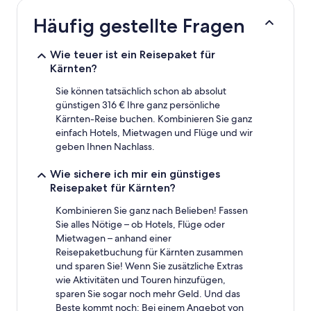
den
letzten
Häufig gestellte Fragen
24 Stunden
für
einen
Wie teuer ist ein Reisepaket für
Aufenthalt
Kärnten?
mit
1 Übernachtung
Sie können tatsächlich schon ab absolut
von
günstigen 316 € Ihre ganz persönliche
2 Erwachsenen
Kärnten-Reise buchen. Kombinieren Sie ganz
gefunden
einfach Hotels, Mietwagen und Flüge und wir
wurde.
geben Ihnen Nachlass.
Preise
und
Wie sichere ich mir ein günstiges
Verfügbarkeiten
Reisepaket für Kärnten?
können
sich
Kombinieren Sie ganz nach Belieben! Fassen
ändern.
Sie alles Nötige – ob Hotels, Flüge oder
Es
Mietwagen – anhand einer
können
zusätzliche
Reisepaketbuchung für Kärnten zusammen
Bedingungen
und sparen Sie! Wenn Sie zusätzliche Extras
gelten.
wie Aktivitäten und Touren hinzufügen,
sparen Sie sogar noch mehr Geld. Und das
Beste kommt noch: Bei einem Angebot von