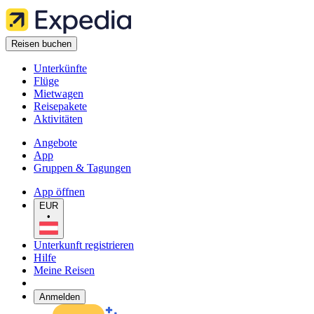
Reisen buchen
Unterkünfte
Flüge
Mietwagen
Reisepakete
Aktivitäten
Angebote
App
Gruppen & Tagungen
App öffnen
EUR
•
Unterkunft registrieren
Hilfe
Meine Reisen
Anmelden