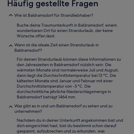
Häufig gestellte Fragen
m
Verfügbarkeiten
a
können
n
Wie ist Baldramsdorf für Strandliebhaber?
sich
m
ändern.
e
Buche deine Traumunterkunft in Baldramsdorf, einem
Es
h
wunderbaren Ort für einen Strandurlaub, der keine
können
r
Wünsche offen lässt.
zusätzliche
?
Bedingungen
Wann ist die ideale Zeit einen Strandurlaub in
“
gelten.
Baldramsdorf?
Für deinen Strandurlaub können diese Informationen zu
den Jahreszeiten in Baldramsdorf nützlich sein: Die
wärmsten Monate sind normalerweise Juli und August,
dann liegt die Durchschnittstemperatur bei 13 °C. Die
kältesten Monate sind Januar und Februar mit einer
Durchschnittstemperatur von -3 °C. Die
durchschnittliche jährliche Niederschlagsmenge in
Baldramsdorf beträgt 1464 mm.
Was gibt es in und um Baldramsdorf zu sehen und zu
unternehmen?
Nachdem du in deiner Unterkunft angekommen bist und
dich eingerichtet hast, bist du bestimmt schon darauf
gespannt, aufzubrechen und zu erkunden, was