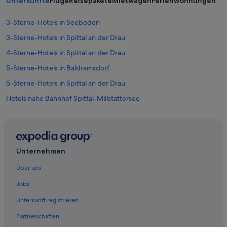
Unterkünfte
Flüge
Reisepakete
Mietwagen
Ferienwohnungen
3-Sterne-Hotels in Seeboden
3-Sterne-Hotels in Spittal an der Drau
4-Sterne-Hotels in Spittal an der Drau
5-Sterne-Hotels in Baldramsdorf
5-Sterne-Hotels in Spittal an der Drau
Hotels nahe Bahnhof Spittal-Millstättersee
Günstige in Baldramsdorf
Baldramsdorf Hotels
Hütten in Baldramsdorf
Unternehmen
Aparthotels in Gemeinde Mallnitz
Über uns
Cottages in Gemeinde Mallnitz
Jobs
Hütten in Gemeinde Mallnitz
Unterkunft registrieren
Pensionen in Gemeinde Mallnitz
Partnerschaften
Pousadas in Gemeinde Mallnitz