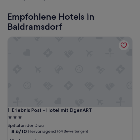
Empfohlene Hotels in
Baldramsdorf
Erlebnis Post - Hotel mit EigenART
Erlebnis Post - Hotel mit EigenART
1. Erlebnis Post - Hotel mit EigenART
3.0-
Sterne-
Spittal an der Drau
Unterkunft
8.6
8,6/10
Hervorragend
(64 Bewertungen)
von