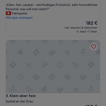
von
„
„Klein, fein, sauber - reichhaltiges Frühstück, sehr freundliches
10,
K
Personal: was will man mehr?“
Hervorragend,
l
Hanspeter
(29
e
Weniger anzeigen
Bewertungen)
i
Der
182 €
n
Preis
inkl. Steuern & Gebühren
,
beträgt
6. Sept.–7. Sept.
f
182 €
e
Klein aber fein
i
n
,
s
a
u
b
e
r
-
r
e
i
Klein aber fein
3. Klein aber fein
c
Spittal an der Drau
h
Der