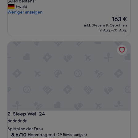
„
„Alles bestens“
10,
A
Ewald
Hervorragend,
l
Weniger anzeigen
(64
l
Der
163 €
Bewertungen)
e
Preis
inkl. Steuern & Gebühren
s
beträgt
19. Aug.–20. Aug.
b
163 €
e
Sleep Well 24
s
t
e
n
s
“
Sleep Well 24
2. Sleep Well 24
4.0-
Sterne-
Spittal an der Drau
Unterkunft
8.6
8,6/10
Hervorragend
(29 Bewertungen)