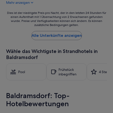
u
Mehr anzeigen
n
d
Dies
Dies ist der niedrigste Preis pro Nacht, der in den letzten 24 Stunden für
l
einen Aufenthalt mit 1 Übernachtung von 2 Erwachsenen gefunden
ist
i
wurde. Preise und Verfügbarkeiten können sich ändern. Es können
der
c
zusätzliche Bedingungen gelten.
niedrigste
h
Preis
e
Alle Unterkünfte anzeigen
pro
s
Nacht,
P
der
e
in
Wähle das Wichtigste in Strandhotels in
r
den
s
Baldramsdorf
letzten
o
24 Stunden
n
für
a
Frühstück
einen
Pool
4 Sterne
l
inbegriffen
Aufenthalt
:
mit
w
1 Übernachtung
a
von
s
Baldramsdorf: Top-
2 Erwachsenen
w
gefunden
i
Hotelbewertungen
wurde.
l
Preise
l
und