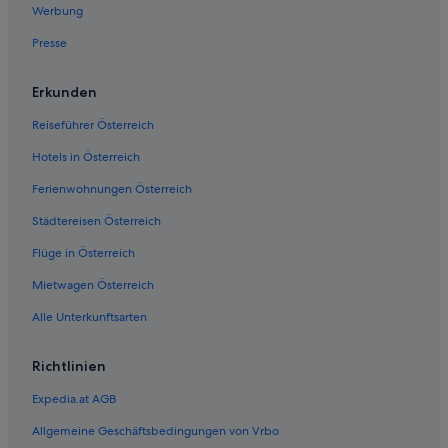
Werbung
Wohnungen in Gemeinde Mallnitz
Presse
Hotels nahe Goldeckbahn
Cottages in Lendorf
Erkunden
Arcotel Hotels in Lendorf
Reiseführer Österreich
Günstige in Lendorf
Hotels in Österreich
Haustierfreundliche in Lendorf
Ferienwohnungen Österreich
Luxus in Lendorf
Städtereisen Österreich
Lendorf Hotels
Flüge in Österreich
Hütten in Lendorf
Wohnungen in Lendorf
Mietwagen Österreich
Günstige in Lieserbruecke
Alle Unterkunftsarten
Gasthäuser in Lieserhofen
Richtlinien
Villen in Lieserhofen
Expedia.at AGB
Golf in Millstatt
Allgemeine Geschäftsbedingungen von Vrbo
Historische in Millstatt