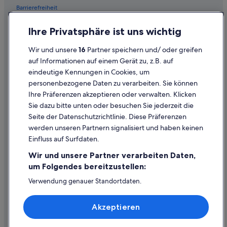
Barrierefreiheit
Hotels mit Klimaanlage in Millstatt
Hotels mit Parkplatz in Millstatt
Einreisebestimmungen
Ihre Privatsphäre ist uns wichtig
Hotels mit Pool in Millstatt
Datenschutzerklärung
Wir und unsere
16
Partner speichern und/ oder greifen
Hotels mit Sauna in Millstatt
Cookie-Erklärung
auf Informationen auf einem Gerät zu, z.B. auf
Haustierfreundliche in Millstatt
eindeutige Kennungen in Cookies, um
Rechtliche Hinweise/Kontakt
personenbezogene Daten zu verarbeiten. Sie können
Abenteuer in Millstatt
Inhaltsrichtlinien und Melden von Inhalten
Ihre Präferenzen akzeptieren oder verwalten. Klicken
Hotels mit Wellnessbereich in Millstatt
Sie dazu bitte unten oder besuchen Sie jederzeit die
Hilfe
Hotels nahe Römermuseum Teurnia
Seite der Datenschutzrichtlinie. Diese Präferenzen
werden unseren Partnern signalisiert und haben keinen
Hotels nahe Schloss Porcia und Museum für Volkskultur
Hilfe
Einfluss auf Surfdaten.
Familien in Seeboden
Buchung ändern oder stornieren
Wir und unsere Partner verarbeiten Daten,
Golf in Seeboden
Rückerstattungsprozess und Zeitrahmen
um Folgendes bereitzustellen:
Historische in Seeboden
Buchen Sie einen Flug mit einer Gutschrift bei der Fluggesellschaft
Verwendung genauer Standortdaten.
Endgeräteeigenschaften zur Identifikation aktiv abfragen.
Hotels mit Fitnessbereich in Seeboden
Internationale Reisedokumente
Speichern von oder Zugriff auf Informationen auf einem
Hotels mit Restaurant in Seeboden
Akzeptieren
Endgerät. Personalisierte Werbung und Inhalte, Messung
von Werbeleistung und der Performance von Inhalten,
Hotels mit Sauna in Seeboden
Zielgruppenforschung sowie Entwicklung und