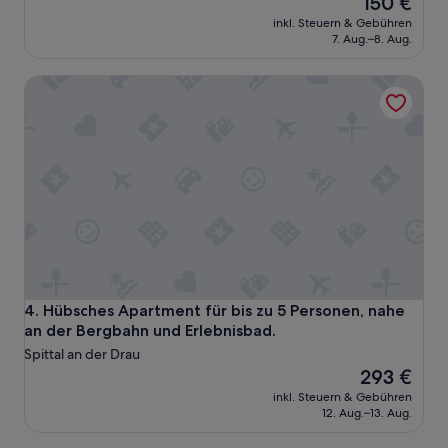
150 €
h
Preis
a
inkl. Steuern & Gebühren
beträgt
l
7. Aug.–8. Aug.
150 €
t
i
Hübsches Apartment für bis zu 5 Personen, nahe an der B
g
e
s
F
r
ü
h
s
t
ü
c
k
,
Hübsches Apartment für bis zu 5 Personen, nahe an der B
4. Hübsches Apartment für bis zu 5 Personen, nahe
s
an der Bergbahn und Erlebnisbad.
e
Spittal an der Drau
h
Der
293 €
r
Preis
inkl. Steuern & Gebühren
f
beträgt
12. Aug.–13. Aug.
r
293 €
e