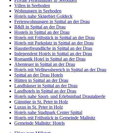
Private Ferienhäuser in Seeboden
Villen in Seeboden
Wohnungen in Seeboden
Hotels nahe Skigebiet Goldeck
Ferienwohnungen in Spittal an der Drau
B&B in Spittal an der Drau
Hostels in Spittal an der Drau
Hotels mit Frühstück in Spittal an der Drau
Hotels mit Parkplatz in Spittal an der Drau
Haustierfreundliche in Spittal an der Drau
Independent Hotels in Spittal an der Drau
Romantik Hotel in Spittal an der Drau
Abenteuer in Spittal an der Drau
Hotels mit Wellnessbereich in Spittal an der Drau
Spittal an der Drau Hotels
Hütten in Spittal an der Drau
Landhäuser in Spittal an der Drau
Landhotels in Spittal an der Drau
Hotels nahe Sport- und Erlebnisbad Drautalperle
Günstige in St. Peter in Holz
Luxus in St. Peter in Holz
Hotels nahe Stadtpark Center Spittal
Hotels mit Frühstück in Gemeinde Mallnitz
Gemeinde Mallnitz: Hotels