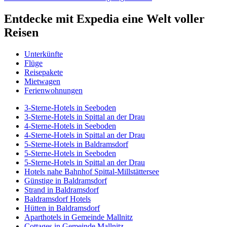
Entdecke mit Expedia eine Welt voller
Reisen
Unterkünfte
Flüge
Reisepakete
Mietwagen
Ferienwohnungen
3-Sterne-Hotels in Seeboden
3-Sterne-Hotels in Spittal an der Drau
4-Sterne-Hotels in Seeboden
4-Sterne-Hotels in Spittal an der Drau
5-Sterne-Hotels in Baldramsdorf
5-Sterne-Hotels in Seeboden
5-Sterne-Hotels in Spittal an der Drau
Hotels nahe Bahnhof Spittal-Millstättersee
Günstige in Baldramsdorf
Strand in Baldramsdorf
Baldramsdorf Hotels
Hütten in Baldramsdorf
Aparthotels in Gemeinde Mallnitz
Cottages in Gemeinde Mallnitz