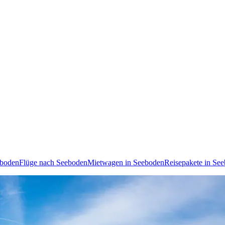
eboden
Flüge nach Seeboden
Mietwagen in Seeboden
Reisepakete in Se