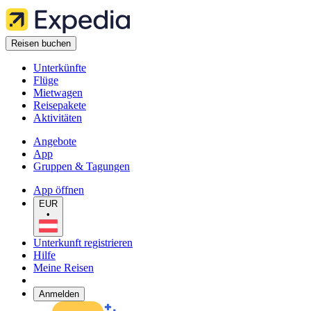
Reisen buchen
Unterkünfte
Flüge
Mietwagen
Reisepakete
Aktivitäten
Angebote
App
Gruppen & Tagungen
App öffnen
EUR
•
Unterkunft registrieren
Hilfe
Meine Reisen
Anmelden