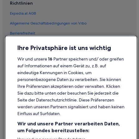
Private Ferienhäuser in Seeboden
Richtlinien
Villen in Seeboden
Expedia.at AGB
Wohnungen in Seeboden
Allgemeine Geschäftsbedingungen von Vrbo
Hotels nahe Skigebiet Goldeck
Barrierefreiheit
Ferienwohnungen in Spittal an der Drau
Einreisebestimmungen
B&B in Spittal an der Drau
Ihre Privatsphäre ist uns wichtig
Datenschutzerklärung
Hostels in Spittal an der Drau
Wir und unsere
16
Partner speichern und/ oder greifen
Cookie-Erklärung
Hotels mit Frühstück in Spittal an der Drau
auf Informationen auf einem Gerät zu, z.B. auf
eindeutige Kennungen in Cookies, um
Rechtliche Hinweise/Kontakt
Hotels mit Parkplatz in Spittal an der Drau
personenbezogene Daten zu verarbeiten. Sie können
Inhaltsrichtlinien und Melden von Inhalten
Haustierfreundliche in Spittal an der Drau
Ihre Präferenzen akzeptieren oder verwalten. Klicken
Independent Hotels in Spittal an der Drau
Sie dazu bitte unten oder besuchen Sie jederzeit die
Hilfe
Seite der Datenschutzrichtlinie. Diese Präferenzen
Romantik Hotel in Spittal an der Drau
werden unseren Partnern signalisiert und haben keinen
Hilfe
Abenteuer in Spittal an der Drau
Einfluss auf Surfdaten.
Buchung ändern oder stornieren
Hotels mit Wellnessbereich in Spittal an der Drau
Wir und unsere Partner verarbeiten Daten,
Rückerstattungsprozess und Zeitrahmen
um Folgendes bereitzustellen:
Spittal an der Drau Hotels
Buchen Sie einen Flug mit einer Gutschrift bei der Fluggesellschaft