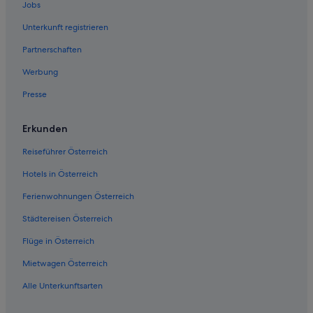
Jobs
Hotels nahe Goldeckbahn
Unterkunft registrieren
Günstige in Lieserbruecke
Partnerschaften
Gasthäuser in Lieserhofen
Werbung
Villen in Lieserhofen
Presse
Hotels nahe Römermuseum Teurnia
Hotels nahe Schloss Porcia und Museum für Volkskultur
Erkunden
Campingplätze in Seeboden
Reiseführer Österreich
Familien in Seeboden
Hotels in Österreich
Golf in Seeboden
Ferienwohnungen Österreich
Historische in Seeboden
Städtereisen Österreich
Hotels mit Fitnessbereich in Seeboden
Flüge in Österreich
Hotels mit Restaurant in Seeboden
Mietwagen Österreich
Hotels mit Sauna in Seeboden
Alle Unterkunftsarten
Seeboden Hotels