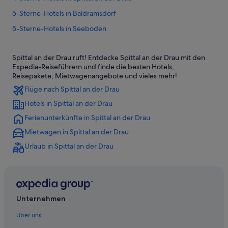
5-Sterne-Hotels in Baldramsdorf
5-Sterne-Hotels in Seeboden
5-Sterne-Hotels in Spittal an der Drau
Spittal an der Drau ruft! Entdecke Spittal an der Drau mit den
Hotels nahe Bahnhof Spittal-Millstättersee
Expedia-Reiseführern und finde die besten Hotels,
Günstige in Baldramsdorf
Reisepakete, Mietwagenangebote und vieles mehr!
Flüge nach Spittal an der Drau
Strand in Baldramsdorf
Hotels in Spittal an der Drau
Baldramsdorf Hotels
Ferienunterkünfte in Spittal an der Drau
Hütten in Baldramsdorf
Mietwagen in Spittal an der Drau
Hotels nahe Burg Sommeregg und Foltermuseum
Urlaub in Spittal an der Drau
Aparthotels in Gemeinde Mallnitz
Cottages in Gemeinde Mallnitz
Hütten in Gemeinde Mallnitz
Pensionen in Gemeinde Mallnitz
Unternehmen
Pousadas in Gemeinde Mallnitz
Über uns
Wohnungen in Gemeinde Mallnitz