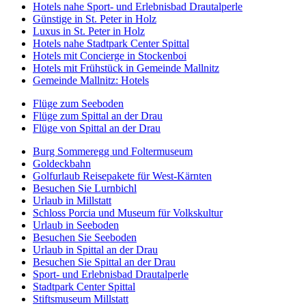
Hotels nahe Sport- und Erlebnisbad Drautalperle
Günstige in St. Peter in Holz
Luxus in St. Peter in Holz
Hotels nahe Stadtpark Center Spittal
Hotels mit Concierge in Stockenboi
Hotels mit Frühstück in Gemeinde Mallnitz
Gemeinde Mallnitz: Hotels
Flüge zum Seeboden
Flüge zum Spittal an der Drau
Flüge von Spittal an der Drau
Burg Sommeregg und Foltermuseum
Goldeckbahn
Golfurlaub Reisepakete für West-Kärnten
Besuchen Sie Lurnbichl
Urlaub in Millstatt
Schloss Porcia und Museum für Volkskultur
Urlaub in Seeboden
Besuchen Sie Seeboden
Urlaub in Spittal an der Drau
Besuchen Sie Spittal an der Drau
Sport- und Erlebnisbad Drautalperle
Stadtpark Center Spittal
Stiftsmuseum Millstatt